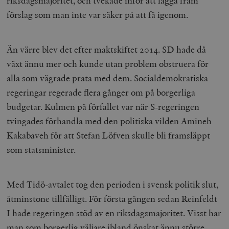
riksdagsmajoritet, och tvekade inför att lägga fram
förslag som man inte var säker på att få igenom.
Än värre blev det efter maktskiftet 2014. SD hade då
växt ännu mer och kunde utan problem obstruera för
alla som vägrade prata med dem. Socialdemokratiska
regeringar regerade flera gånger om på borgerliga
budgetar. Kulmen på förfallet var när S-regeringen
tvingades förhandla med den politiska vilden Amineh
Kakabaveh för att Stefan Löfven skulle bli framsläppt
som statsminister.
Med Tidö-avtalet tog den perioden i svensk politik slut,
åtminstone tillfälligt. För första gången sedan Reinfeldt
I hade regeringen stöd av en riksdagsmajoritet. Visst har
man som borgerlig väljare ibland önskat ännu större