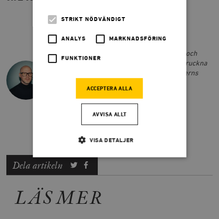
STRIKT NÖDVÄNDIGT
ANALYS
MARKNADSFÖRING
JOAKIM BROMAN
Joakim Broman är redaktör på Smedjan och
FUNKTIONER
författare till bland annat "Rostbältets spruckna
röst: JD Vance och den amerikanska högerns
framtid."
ACCEPTERA ALLA
@bromantiker
joakim.broman@timbro.se
AVVISA ALLT
VISA DETALJER
Dela artikeln
Strikt nödvändigt
Analys
LÄS MER
Marknadsföring
Funktioner
Strikt nödvändiga kakor tillåter
kärnwebbplatsfunktioner som användarinloggning