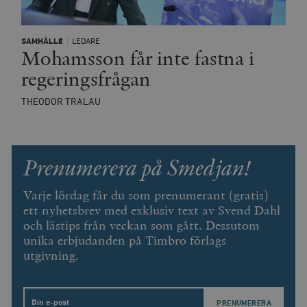
__cf_bm
Cloudflare
SAMHÄLLE
LEDARE
Inc.
m
Mohamsson får inte fastna i
.vimeo.com
regeringsfrågan
THEODOR TRALAU
Prenumerera på Smedjan!
Varje lördag får du som prenumerant (gratis)
ett nyhetsbrev med exklusiv text av Svend Dahl
och lästips från veckan som gått. Dessutom
Leverantör
unika erbjudanden på Timbro förlags
Namn
Utgång
B
/ Domän
utgivning.
Leverantör /
Namn
Utgång
Beskrivning
_ga
Google LLC
1 år 1
D
Domän
.timbro.se
månad
a
U
YSC
Google LLC
Session
Denna cookie 
e
.youtube.com
av YouTube fö
Email
G
spåra visning