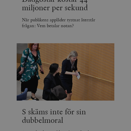
miljoner per sekund
När publikens applåder tystnat återstår
frågan: Vem betalar notan?
S skäms inte för sin
dubbelmoral