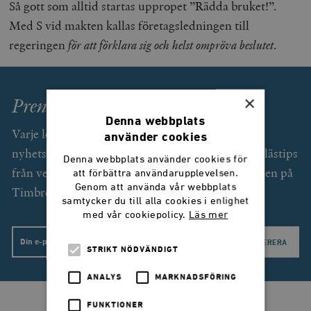
Så gott som alltid startas uppropet ”Rädda bruket!”.
Med S vid makten kallas företagsledningen till
regeringen
för att förklara sig och helst ompröva beslutet
.
×
Prenumerera på Smedjan!
Denna webbplats
Varje lördag får du som prenumerant (gratis) ett
använder cookies
nyhetsbrev med exklusiv text av Svend Dahl och lästips
Denna webbplats använder cookies för
från veckan som gått. Dessutom unika erbjudanden på
att förbättra användarupplevelsen.
Genom att använda vår webbplats
Timbro förlags utgivning.
samtycker du till alla cookies i enlighet
med vår cookiepolicy.
Läs mer
Email
STRIKT NÖDVÄNDIGT
ANALYS
MARKNADSFÖRING
FUNKTIONER