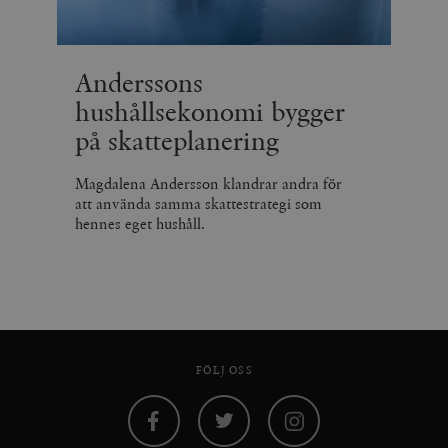
Anderssons
hushållsekonomi bygger
på skatteplanering
Magdalena Andersson klandrar andra för
att använda samma skattestrategi som
hennes eget hushåll.
FÖLJ OSS