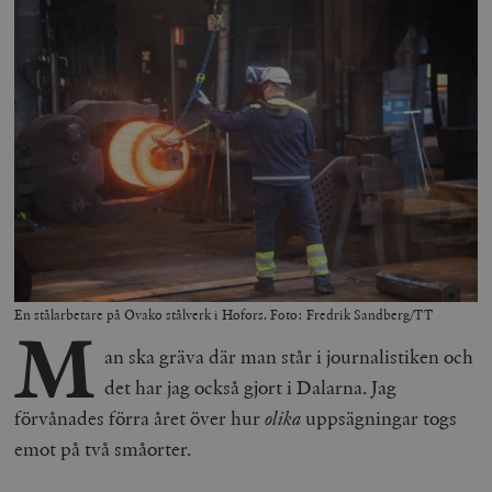
En stålarbetare på Ovako stålverk i Hofors. Foto: Fredrik Sandberg/TT
M
an ska gräva där man står i journalistiken och
det har jag också gjort i Dalarna. Jag
förvånades förra året över hur
olika
uppsägningar togs
emot på två småorter.