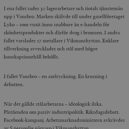
I ena fallet sades 30 lagerarbetare och tiotals tjänstemän
upp i Vansbro. Marken skälvde till under gasellföretaget
Lyko – som vuxit ännu snabbare än e-handeln för
skönhetsprodukter och därför drog i bromsen. I andra
fallet varslades 17 metallare i Vikmanshyttan. Enklare
tillverkning avvecklades och stål med högre
kunskapsinnehåll behölls.
I fallet Vansbro – en axelryckning. En krusning i
debatten.
När det gällde stålarbetarna – ideologisk ilska.
Påståenden om passiv industripolitik. Riksdagsdebatt.
Facebook-kampanj. Arbetsmarknadsministern avkrävdes
av S personlig närvaro i Vikmanshyttan.