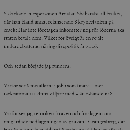
S skickade talespersonen Ardalan Shekarabi till bruket,
där han bland annat relanserade S keynesianism på
crack: Har inte företagen inkomster nog för lönerna
ska
staten betala dem
. Vilket för övrigt är en rejält
underdebatterad näringslivspolitik år 2026.
Och sedan började jag fundera.
Varför ser S metallarnas jobb som finare – mer
tacksamma att vinna väljare med – än e-handelns?
Varför ser jag retoriken, kraven och förslagen som
omgärdade nedläggningen av gruvan i Grängesberg, där
jag växte upp, leva vidare i Sverige 2026? Jag vet förstås