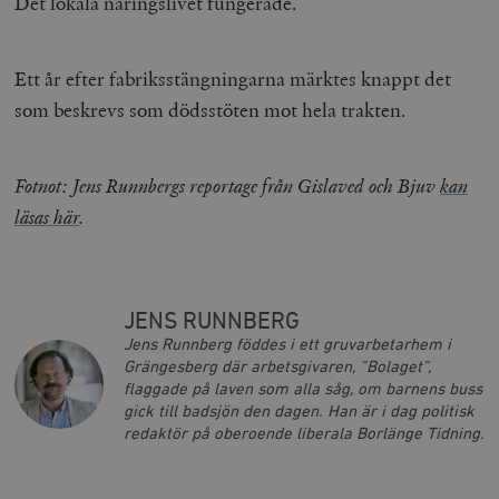
Det lokala näringslivet fungerade.
timbro.se
Ett år efter fabriksstängningarna märktes knappt det
_hjFirstSeen
Hotjar Ltd
.timbro.se
m
som beskrevs som dödsstöten mot hela trakten.
Fotnot: Jens Runnbergs reportage från Gislaved och Bjuv
kan
läsas här
.
woocommerce_items_in_cart
Automattic
S
Inc.
JENS RUNNBERG
timbro.se
Jens Runnberg föddes i ett gruvarbetarhem i
Grängesberg där arbetsgivaren, ”Bolaget”,
flaggade på laven som alla såg, om barnens buss
gick till badsjön den dagen. Han är i dag politisk
wp_woocommerce_session_[abcdef0123456789]
timbro.se
2
{32}
redaktör på oberoende liberala Borlänge Tidning.
__cf_bm
Cloudflare
Inc.
m
.myfonts.net