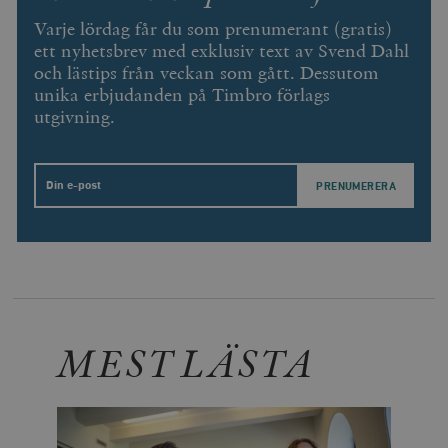
webbplatser.
minuter
Varje lördag får du som prenumerant (gratis)
_hjSession_675006
.timbro.se
30
ett nyhetsbrev med exklusiv text av Svend Dahl
minuter
och lästips från veckan som gått. Dessutom
unika erbjudanden på Timbro förlags
utgivning.
Email
MEST LÄSTA