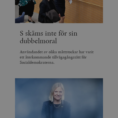
S skäms inte för sin
dubbelmoral
Användandet av olika måttstockar har varit
ett återkommande tillvägagångssätt för
Socialdemokraterna.