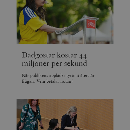
Dadgostar kostar 44
miljoner per sekund
När publikens applåder tystnat återstår
frågan: Vem betalar notan?