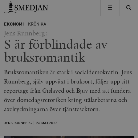
Timbro
MENY
EKONOMI
KRÖNIKA
Jens Runnberg:
S är förblindade av
bruksromantik
Bruksromantiken är stark i socialdemokratin. Jens
Runnberg, själv uppväxt i bruksort, följer upp sitt
reportage från Gislaved och Bjuv med att fundera
över domedagsretoriken kring stålarbetarna och
axelryckningarna över tjänstesektorn.
JENS RUNNBERG
26 MAJ
2026