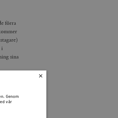
de förra
k kommer
stagare)
 i
ing sina
×
riterade
sen. Genom
med vår
.