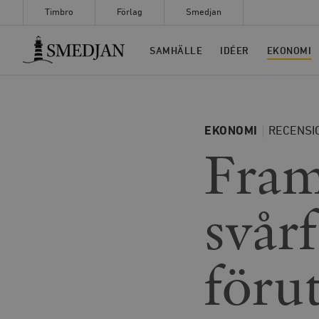
Timbro
Förlag
Smedjan
Timbro
SAMHÄLLE
IDÉER
EKONOMI
EKONOMI
RECENSI
Fram
svår
föru