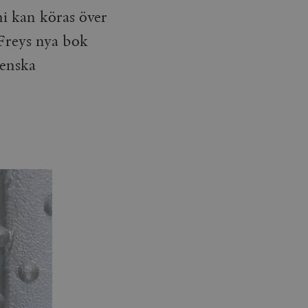
i kan köras över
 Freys nya bok
venska