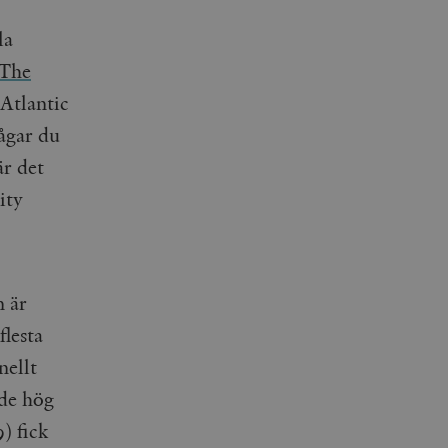
la
The
Atlantic
rågar du
 är det
ity
n är
flesta
nellt
ade hög
) fick