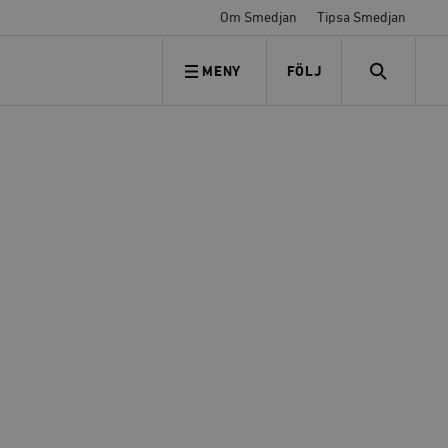
Om Smedjan
Tipsa Smedjan
MENY
FÖLJ
FÖLJ OSS
SEARCH