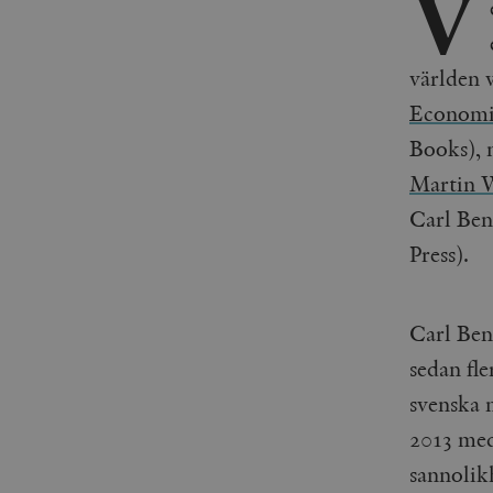
V
världen 
Economi
Books), 
Martin W
Carl Be
Press).
Carl Ben
sedan fle
svenska 
2013 me
sannolik