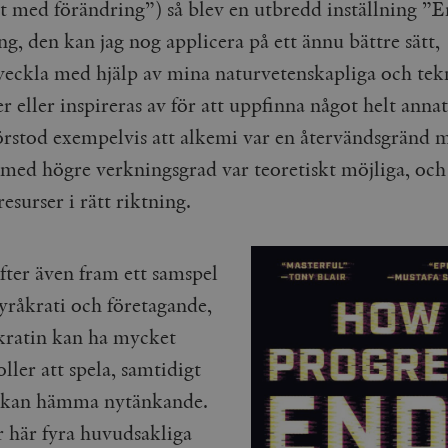
gt med förändring”) så blev en utbredd inställning ”E
Google LLC
1 dag
Denna cookie ställs in av Google Analytics. Den l
Mailchimp
28 dagar
.timbro.se
unikt värde för varje besökt sida och används fö
timbro.se
g, den kan jag nog applicera på ett ännu bättre sätt,
sidvisningar.
Cloudflare
30
Denna cookie används för att skilja mellan människor och bot
veckla med hjälp av mina naturvetenskapliga och tek
.timbro.se
54
Detta är en mönstertyps-cookie som har ställts in
Inc.
minuter
för webbplatsen för att göra giltiga rapporter om användnin
sekunder
mönsterelementet i namnet innehåller det unika i
.podbean.com
 eller inspireras av för att uppfinna något helt annat
kontot eller webbplatsen det hänför sig till. Det 
som används för att begränsa mängden data som 
Meta
3
Används av Facebook för att leverera en serie reklamproduk
webbplatser med hög trafikvolym.
Platform Inc.
månader
från tredjepartsannonsörer
rstod exempelvis att alkemi var en återvändsgränd m
.timbro.se
.timbro.se
1 år 1
Denna cookie används av Google Analytics för at
med högre verkningsgrad var teoretiskt möjliga, oc
månad
sessionstillståndet.
Vimeo.com
1 år 1
Dessa kakor används av Vimeo-videospelaren på webbplatse
Inc.
månad
resurser i rätt riktning.
.timbro.se
1 år
.vimeo.com
mple_675006
.timbro.se
2
minuter
fter även fram ett samspel
.timbro.se
30
minuter
yråkrati och företagande,
kratin kan ha mycket
oller att spela, samtidigt
 kan hämma nytänkande.
r här fyra huvudsakliga