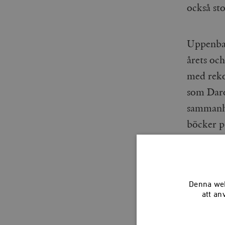
också st
Uppenbarl
årets oc
med reko
som Daro
sammanha
böcker p
Spo
Denna web
att an