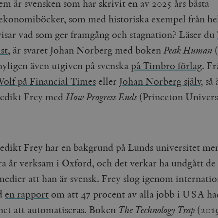
em är svensken som har skrivit en av 2025 års bästa
ekonomiböcker, som med historiska exempel från he
visar vad som ger framgång och stagnation? Läser du
st
, är svaret Johan Norberg med boken
Peak Human
(
nyligen även utgiven på svenska
på Timbro förlag
. F
olf på Financial Times
eller
Johan Norberg själv
, så
nedikt Frey med
How Progress Ends
(Princeton Univers
edikt Frey har en bakgrund på Lunds universitet me
ra år verksam i Oxford, och det verkar ha undgått de 
medier att han är svensk. Frey slog igenom internatio
d
en rapport
om att 47 procent av alla jobb i USA h
het att automatiseras. Boken
The Technology Trap
(2019