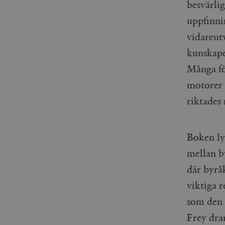
besvärli
_gid
mailchimp_landing_site
uppfinnin
__cf_bm
vidareut
_gat_UA-19195086-1
kunskaper
_fbp
Många fö
_ga_YBG49SLCTY
motorer 
vuid
riktades 
_hjSessionUser_675006
_hjIncludedInSessionSa
Boken ly
_hjSession_675006
mellan b
där byrå
viktiga r
som den
Frey dra