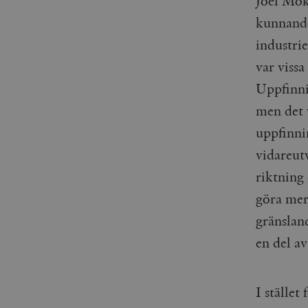
Joel Mok
woocommerce_items_in_
kunnande 
wp_woocommerce_sessio
industrie
{32}
var vissa
__cf_bm
Uppfinni
men det v
_hjAbsoluteSessionInPr
uppfinni
__cf_bm
vidareutv
riktning 
göra mer.
gränsland
Namn
Namn
en del a
_ga
YSC
VISITOR_INFO1_LIVE
I stället