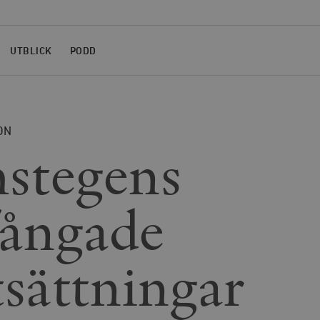
UTBLICK
PODD
ON
stegens
fångade
tsättningar