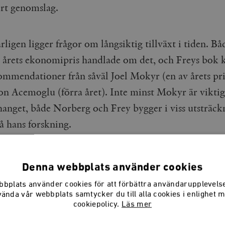
ort genomslag.
igen ligger frågor om långsiktig tillväxt i tiden. Bå
h årets ekonomipris handlade om det, och Freys bo
mmendationer från såväl Joel Mokyr (en av årets pri
n Acemoglu (förra året). Inte minst Mokyr är viktig
nget, både Norberg och Frey bygger i viss utsträckn
å hans forskning.
Denna webbplats använder cookies
iler alert: fransmännen prio
bplats använder cookies för att förbättra användarupplevel
vända vår webbplats samtycker du till alla cookies i enlighet 
kultursatsningar, förstås
cookiepolicy.
Läs mer