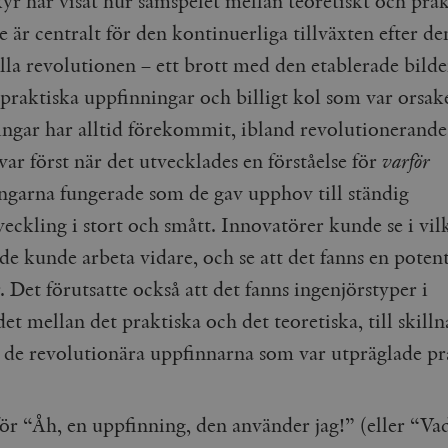
yr har visat hur samspelet mellan teoretiskt och prak
cart
Automattic
Session
Hjälper WooCommerce att avgöra när v
Inc.
ändras.
är centralt för den kontinuerliga tillväxten efter de
timbro.se
n_[abcdef0123456789]
timbro.se
2 dagar
lla revolutionen – ett brott med den etablerade bilde
 praktiska uppfinningar och billigt kol som var orsak
Cloudflare
30
Denna cookie används för att skilja m
Inc.
minuter
Detta är fördelaktigt för webbplatsen f
ngar har alltid förekommit, ibland revolutionerande
.myfonts.net
rapporter om användningen av deras 
ar först när det utvecklades en förståelse för
varför
ogress
Hotjar Ltd
30
Cookien är inställd så att Hotjar kan s
.timbro.se
minuter
användarens resa för ett totalt antal s
ingen identifierbar information.
ngarna fungerade som de gav upphov till ständig
Cloudflare
30
Denna cookie används för att skilja m
eckling i stort och smått. Innovatörer kunde se i vil
Inc.
minuter
Detta är fördelaktigt för webbplatsen f
.vimeo.com
rapporter om användningen av deras 
de kunde arbeta vidare, och se att det fanns en potent
 Det förutsatte också att det fanns ingenjörstyper i
et mellan det praktiska och det teoretiska, till skilln
Leverantör /
Leverantör
Utgång
Beskrivning
Utgång
Beskrivning
Domän
/ Domän
v de revolutionära uppfinnarna som var utpräglade pr
Google LLC
Google LLC
Session
Denna cookie ställs in av YouTube för att spåra visningar av 
1 år 1
Detta cookie-namn är associerat med Google Unive
.youtube.com
.timbro.se
månad
en viktig uppdatering av Googles mer vanliga ana
används för att särskilja unika användare genom at
slumpmässigt genererat nummer som klientidentif
Google LLC
6
Denna cookie ställs in av Youtube för att hålla reda på använ
 för “Åh, en uppfinning, den använder jag!” (eller “Va
sidförfrågan på en webbplats och används för at
.youtube.com
månader
Youtube-videor inbäddade i webbplatser; den kan också avg
session- och kampanjdata för webbplatsanalysra
webbplatsbesökaren använder den nya eller gamla versionen