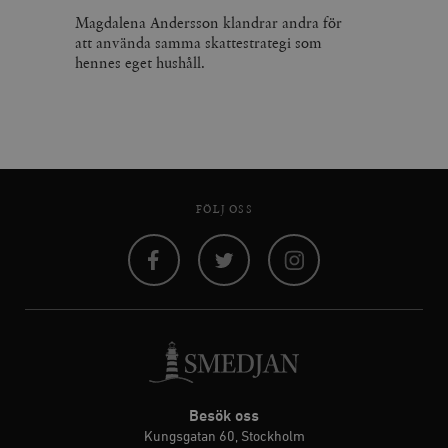
gränssnittet.
o
Magdalena Andersson klandrar andra för
v
mailchimp_landing_site
Mailchimp
28 dagar
att använda samma skattestrategi som
o
timbro.se
o
hennes eget hushåll.
__cf_bm
Cloudflare
30
Denna cookie
_gat_UA-19195086-1
.timbro.se
54
D
Inc.
minuter
för att skilja
sekunder
c
.podbean.com
människor oc
G
Detta är förd
m
för webbplat
i
att göra gilti
i
rapporter o
e
användningen
si
deras webbpl
_
FÖLJ OSS
a
_fbp
Meta
3
Används av F
s
Platform Inc.
månader
för att lever
p
.timbro.se
serie
t
reklamproduk
såsom realti
_ga_YBG49SLCTY
.timbro.se
1 år 1
D
från
Facebook
Twitter
Instagram
månad
G
tredjepartsa
b
vuid
Vimeo.com
1 år 1
Dessa kakor 
_hjSessionUser_675006
.timbro.se
1 år
Inc.
månad
av Vimeo-
.vimeo.com
videospelare
_hjIncludedInSessionSample_675006
.timbro.se
2
webbplatser.
minuter
_hjSession_675006
.timbro.se
30
Besök oss
minuter
Kungsgatan 60, Stockholm