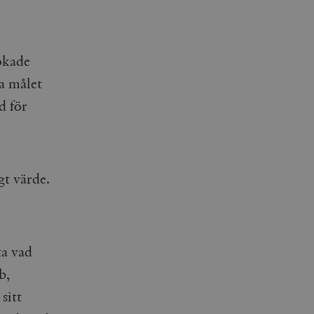
 ökade
ta målet
d för
igt värde.
ta vad
b,
sitt