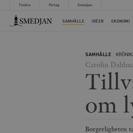
Timbro
Förlag
Smedjan
Timbro
SAMHÄLLE
IDÉER
EKONOMI
SAMHÄLLE
KRÖNIK
Carolin Dahlm
Till
om l
Borgerligheten ta