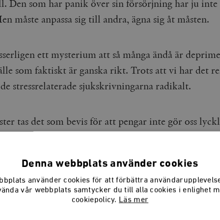
ll. Den som har panik över sin försörjning har ju int
en måste anpassa sig till andra, ägna sig åt måsten.
isserligen ett mysterium att så många ändå är deprime
lle som faktiskt är ganska rikt. Trots att vi har det re
de stressrelaterade sjukskrivningarna radikalt.
ter tas det som bevis för att pengar inte gör oss lyckl
 på stressen är i stället kortare arbetstid eller lägre
onomiska stöd, menar de. Forskningen visar dock att
Denna webbplats använder cookies
värtom.
bplats använder cookies för att förbättra användarupplevel
vända vår webbplats samtycker du till alla cookies i enlighet 
cookiepolicy.
Läs mer