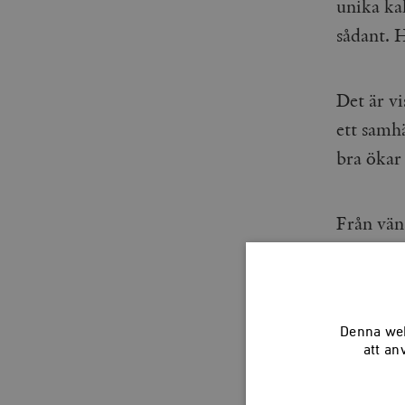
unika ka
sådant. H
Det är v
ett samhä
bra ökar 
Från väns
Lösningen
ökade ek
precis t
Denna web
att an