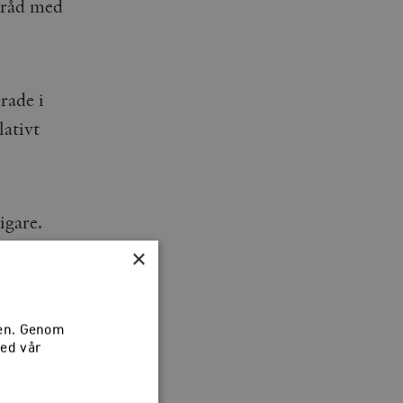
e råd med
rade i
lativt
igare.
 krav och
×
 det är
sen. Genom
med vår