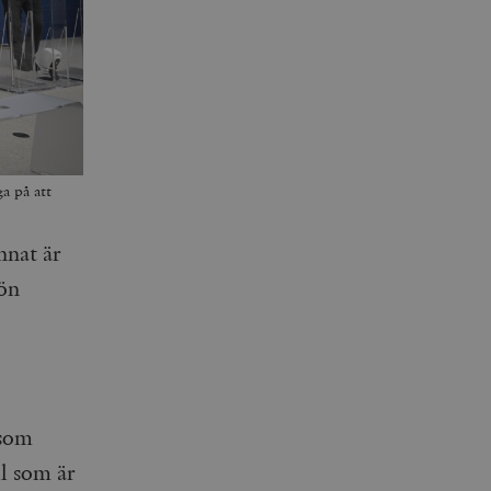
ga på att
Annat är
rön
 som
ll som är