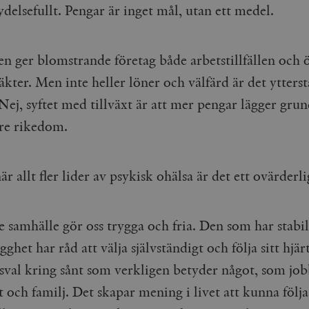
delsefullt. Pengar är inget mål, utan ett medel.
gen ger blomstrande företag både arbetstillfällen och
äkter. Men inte heller löner och välfärd är det ytters
Nej, syftet med tillväxt är att mer pengar lägger grun
nre rikedom.
när allt fler lider av psykisk ohälsa är det ett ovärderl
e samhälle gör oss trygga och fria. Den som har stabil
ghet har råd att välja självständigt och följa sitt hjär
vsval kring sånt som verkligen betyder något, som job
t och familj. Det skapar mening i livet att kunna följa 