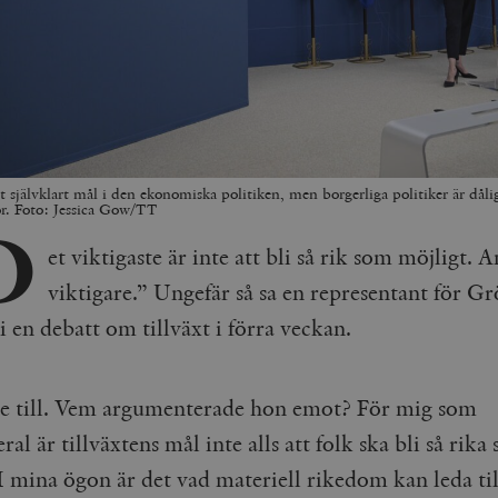
tt självklart mål i den ekonomiska politiken, men borgerliga politiker är dåli
för. Foto: Jessica Gow/TT
D
et viktigaste är inte att bli så rik som möjligt. 
viktigare.” Ungefär så sa en representant för G
 en debatt om tillväxt i förra veckan.
de till. Vem argumenterade hon emot? För mig som
ral är tillväxtens mål inte alls att folk ska bli så rika
 I mina ögon är det vad materiell rikedom kan leda ti