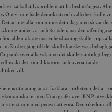
Google LLC
1 dag
Denna cookie ställs in av Google Analytics. Den l
Mailchimp
28 dagar
ck ett så kallat lyxproblem att ha beslutsångest. Alte
.timbro.se
unikt värde för varje besökt sida och används fö
timbro.se
sidvisningar.
e. Om vi inte hade demokrati och valfrihet skulle vi 
Cloudflare
30
Denna cookie används för att skilja mellan människor och bot
.timbro.se
54
Detta är en mönstertyps-cookie som har ställts in
Inc.
minuter
för webbplatsen för att göra giltiga rapporter om användnin
 Det är inte alla som minns det i dag, men så var det 
sekunder
mönsterelementet i namnet innehåller det unika i
.podbean.com
kontot eller webbplatsen det hänför sig till. Det 
som används för att begränsa mängden data som 
räckning under 70- och 80-talen, när den offentliga s
Meta
3
Används av Facebook för att leverera en serie reklamproduk
webbplatser med hög trafikvolym.
Platform Inc.
månader
från tredjepartsannonsörer
.timbro.se
h Socialdemokraternas enhetslösning skulle stöpa alla
.timbro.se
1 år 1
Denna cookie används av Google Analytics för at
månad
sessionstillståndet.
Vimeo.com
1 år 1
Dessa kakor används av Vimeo-videospelaren på webbplatse
rm. En återgång till det skulle kanske vara behagliga
Inc.
månad
.timbro.se
1 år
.vimeo.com
år panik över alla val, men det skulle samtidigt begr
mple_675006
.timbro.se
2
 vill exakt det som diktatorer och översittande
minuter
.timbro.se
30
litiker vill.
minuter
ghetens utmaning är att förklara storheten i detta – o
ke-ekonomiska termer. Utan grafer över BNP-utveckl
har ytterst inte med pengar att göra. Den rikedom til