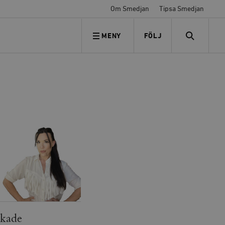
Om Smedjan
Tipsa Smedjan
MENY
FÖLJ
FÖLJ OSS
SEARCH
ökade