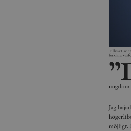
Tillväxt är e
förklara var
”
ungdom i
Jag haja
högerlibe
möjligt.