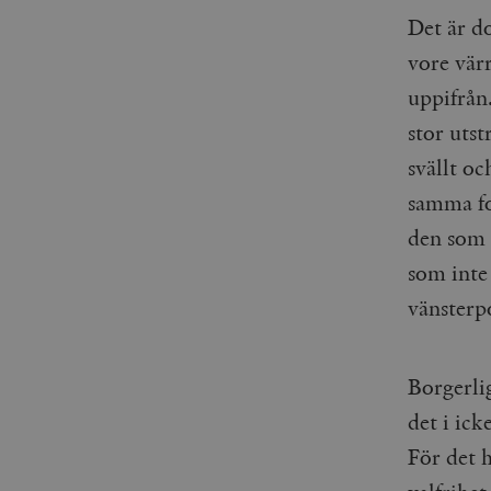
_gid
mailchimp_landing_site
Det är do
vore värr
__cf_bm
_gat_UA-19195086-1
uppifrån.
stor utst
_fbp
svällt oc
_ga_YBG49SLCTY
vuid
samma fo
_hjSessionUser_675006
den som f
_hjIncludedInSessionSa
som inte
_hjSession_675006
vänsterpo
Borgerli
det i ic
För det 