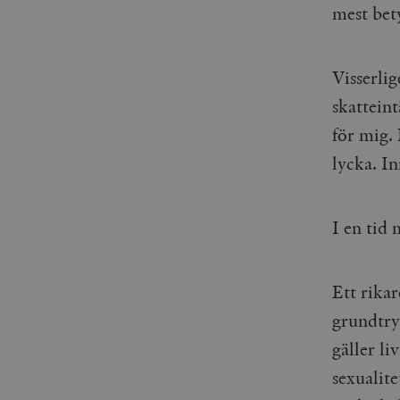
mest bety
Visserli
skatteint
för mig. 
lycka. I
I en tid 
Ett rikar
grundtryg
gäller li
sexualite