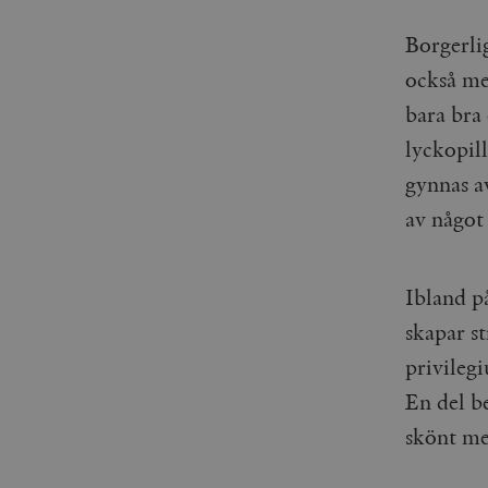
woocommerce_items_in_
Borgerlig
wp_woocommerce_sessio
också me
{32}
bara bra
__cf_bm
lyckopill
_hjAbsoluteSessionInPr
gynnas a
av något
__cf_bm
Ibland på
skapar st
Namn
Namn
privileg
En del be
_ga
YSC
skönt me
VISITOR_INFO1_LIVE