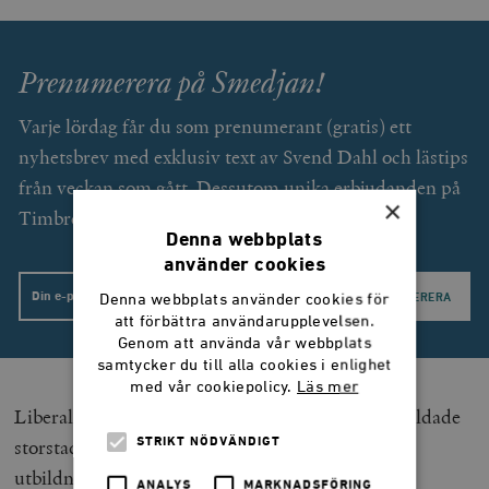
Prenumerera på Smedjan!
Varje lördag får du som prenumerant (gratis) ett
nyhetsbrev med exklusiv text av Svend Dahl och lästips
från veckan som gått. Dessutom unika erbjudanden på
×
Timbro förlags utgivning.
Denna webbplats
använder cookies
Email
Denna webbplats använder cookies för
att förbättra användarupplevelsen.
Genom att använda vår webbplats
samtycker du till alla cookies i enlighet
med vår cookiepolicy.
Läs mer
Liberalerna skulle kunna vara ett parti för välutbildade
storstadsväljare som håller skolan högt, anser att
STRIKT NÖDVÄNDIGT
utbildning bör löna sig och som prioriterar
ANALYS
MARKNADSFÖRING