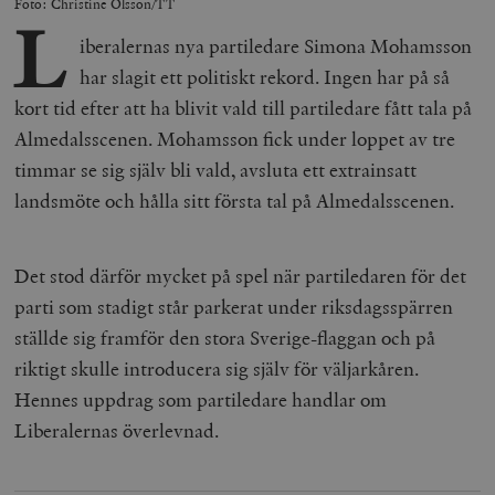
Foto: Christine Olsson/TT
L
iberalernas nya partiledare Simona Mohamsson
har slagit ett politiskt rekord. Ingen har på så
kort tid efter att ha blivit vald till partiledare fått tala på
Almedalsscenen. Mohamsson fick under loppet av tre
timmar se sig själv bli vald, avsluta ett extrainsatt
landsmöte och hålla sitt första tal på Almedalsscenen.
Det stod därför mycket på spel när partiledaren för det
parti som stadigt står parkerat under riksdagsspärren
ställde sig framför den stora Sverige-flaggan och på
riktigt skulle introducera sig själv för väljarkåren.
Hennes uppdrag som partiledare handlar om
Liberalernas överlevnad.