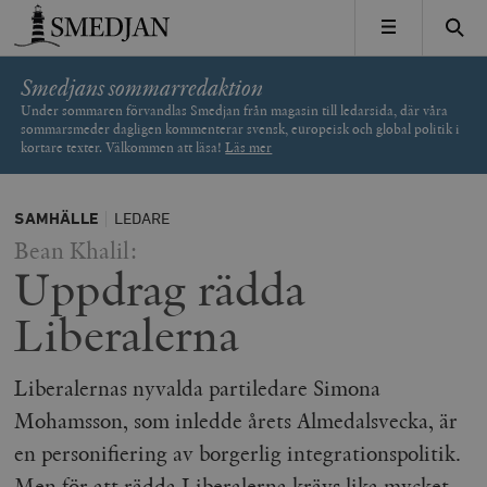
Timbro
MENY
Smedjans sommarredaktion
Under sommaren förvandlas Smedjan från magasin till ledarsida, där våra
sommarsmeder dagligen kommenterar svensk, europeisk och global politik i
kortare texter. Välkommen att läsa!
Läs mer
SAMHÄLLE
LEDARE
Bean Khalil:
Uppdrag rädda
Liberalerna
Liberalernas nyvalda partiledare Simona
Mohamsson, som inledde årets Almedalsvecka, är
en personifiering av borgerlig integrationspolitik.
Men för att rädda Liberalerna krävs lika mycket