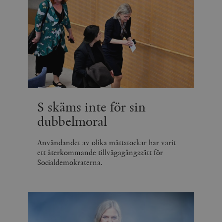
S skäms inte för sin
dubbelmoral
Användandet av olika måttstockar har varit
ett återkommande tillvägagångssätt för
Socialdemokraterna.