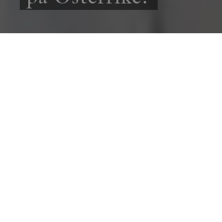
UTBLICK
REPORTAGE
Rysslands skugga faller över Österrike, när
landet går till val på söndag. Erik Thyselius
lyssnar på wienervals i alperna och ser ett land
som har svårt att frigöra sig både från den
ryska gasen och från de inhemska
putinlojalisterna.
ERIK THYSELIUS
25 SEPTEMBER
2024
N
i kanske kommer ihåg bilderna?
Högt
uppe i de österrikiska alperna
dansade