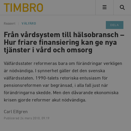
Timbro
MENY
Rapport
VÄLFÄRD
DELA
Från vårdsystem till hälsobransch –
Hur friare finansiering kan ge nya
tjänster i vård och omsorg
Välfärdsstater reformeras bara om förändringar verkligen
är nödvändiga. I synnerhet gäller det den svenska
välfärdsstaten. 1990-talets retoriska entusiasm för
pensionsreformen var begränsad, i alla fall just när
förändringarna skedde. Men den dåvarande ekonomiska
krisen gjorde reformer akut nödvändiga.
Carl Elfgren
Publicerad
24 mars 2010, 09.19