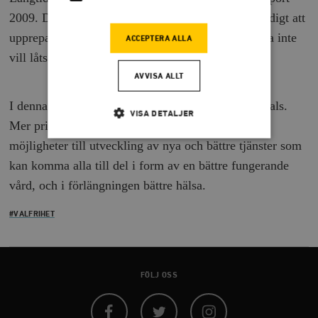
2009. Deras slutsatser är viktiga och förtjänar ständigt att
upprepas, inte minst eftersom de politiska partierna inte
ACCEPTERA ALLA
vill låtsas om dem.
AVVISA ALLT
I denna skrift får ‘borde-perspektivet’ komma till tals.
VISA DETALJER
Mer privat finansiering av vård och omsorg ger
möjligheter till utveckling av nya och bättre tjänster som
kan komma alla till del i form av en bättre fungerande
Strikt nödvändigt
Analys
vård, och i förlängningen bättre hälsa.
Marknadsföring
Funktioner
Strikt nödvändiga kakor tillåter
#VALFRIHET
kärnwebbplatsfunktioner som användarinloggning
och kontohantering. Webbplatsen kan inte användas
ordentligt utan strikt nödvändiga cookies.
Leverantör
Namn
U
FÖLJ OSS
/ Domän
woocommerce_cart_hash
Automattic
S
Inc.