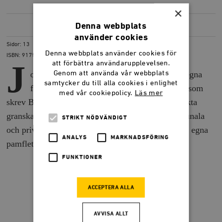
×
Denna webbplats
LADDA NER
(PDF) 398,3 KB
använder cookies
Sidor: 13
Denna webbplats använder cookies för
ISBN: 9175667614
J
att förbättra användarupplevelsen.
Genom att använda vår webbplats
ohan Kreicbergs, nationalekonom med det egna
samtycker du till alla cookies i enlighet
företaget Kreicbergs Utredning & Opinion, som
med vår cookiepolicy.
Läs mer
skrev Byråkratexplosionen har i Mera myter än fakta
granskat SKL:s verklighetsbeskrivning om kommunala
STRIKT NÖDVÄNDIGT
och privata byråkrater. Och den visar att SKL, den egna
ANALYS
MARKNADSFÖRING
pamflettens namn till trots, lever i myternas värld.
FUNKTIONER
ACCEPTERA ALLA
AVVISA ALLT