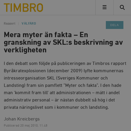
Timbro
MENY
Rapport
VÄLFÄRD
DELA
Mera myter än fakta – En
granskning av SKL:s beskrivning av
verkligheten
I den debatt som följde på publiceringen av Timbros rapport
Byråkratexplosionen (december 2009) lyfte kommunernas
intresseorganisation SKL (Sveriges Kommuner och
Landsting) fram sin pamflett ”Myter och fakta”. I den hade
man 'kommit fram till' att administrationen – mätt i andel
administrativ personal – är nästan dubbelt så hög i det
privata näringslivet som i kommuner och landsting.
Johan Kreicbergs
Publicerad
20 maj 2010, 11.48