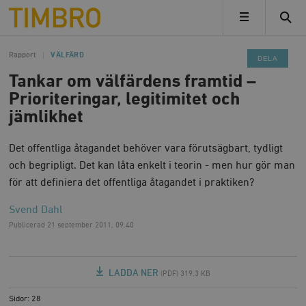
Timbro
MENY
Rapport
VÄLFÄRD
DELA
Tankar om välfärdens framtid –
Prioriteringar, legitimitet och
jämlikhet
Det offentliga åtagandet behöver vara förutsägbart, tydligt
och begripligt. Det kan låta enkelt i teorin - men hur gör man
för att definiera det offentliga åtagandet i praktiken?
Svend Dahl
Publicerad
21 september 2011, 09.40
LADDA NER
(PDF) 319,3 KB
Sidor: 28