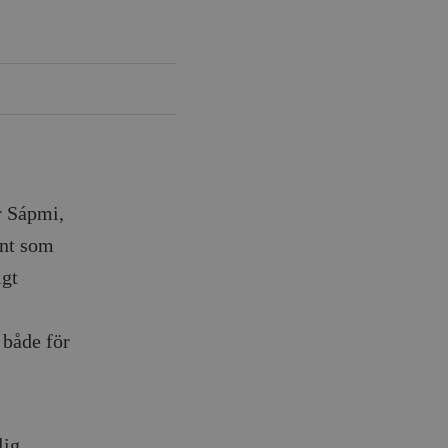
r Sápmi,
ent som
igt
 både för
lig