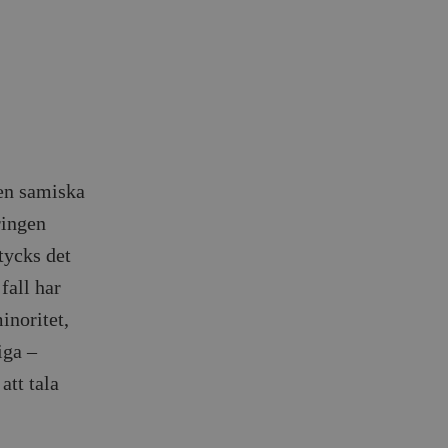
den samiska
ringen
 tycks det
fall har
inoritet,
iga –
att tala