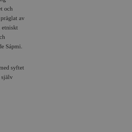
et och
 präglat av
 etniskt
och
nde Sápmi.
med syftet
 själv