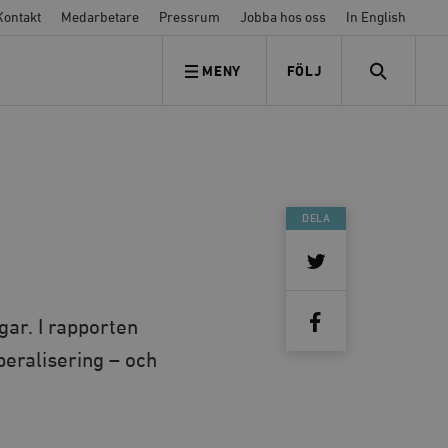
Kontakt
Medarbetare
Pressrum
Jobba hos oss
In English
MENY
FÖLJ
FÖLJ OSS
SEARCH
DELA
gar. I rapporten
eralisering – och