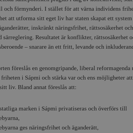
l och förmynderi. I stället för att värna individens frih
et att utforma sitt eget liv har staten skapat ett system
ganderätter, inskränkt näringsfrihet, rättsosäkerhet och
 särreglering. Resultatet är konflikter, rättsosäkerhet 
sberoende – snarare än ett fritt, levande och inkludera
orten föreslås en genomgripande, liberal reformagenda 
 friheten i Sápmi och stärka var och ens möjligheter att
itt liv. Bland annat föreslås att:
statliga marken i Sápmi privatiseras och överförs till
ebyarna,
byarna ges näringsfrihet och äganderätt,