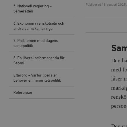
Publicerad
18 augusti 2025,
5. Nationell reglering –
Samerätten
6. Ekonomin i renskötseln och
andra samiska näringar
7. Problemen med dagens
samepolitik
Sam
8. En liberal reformagenda för
Den hä
Sápmi
med fo
Efterord – Varför liberaler
låser 
behöver en minoritetspolitik
markäga
Referenser
renskö
person
Den sv