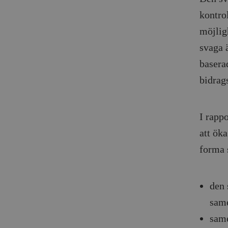
kontrol
möjligh
svaga ä
baserad
bidrag
I rapp
att öka
forma s
den 
sam
same