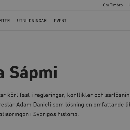
Om Timbro
RTER
UTBILDNINGAR
EVENT
a Sápmi
r kört fast i regleringar, konflikter och särlösnin
reslår Adam Danieli som lösning en omfattande lib
atiseringen i Sveriges historia.