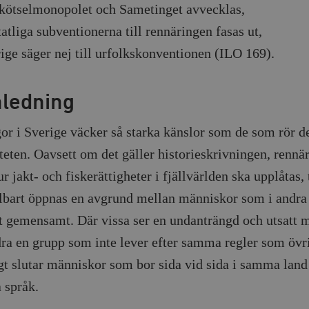
kötselmonopolet och Sametinget avvecklas,
tatliga subventionerna till rennäringen fasas ut,
ige säger nej till urfolkskonventionen (ILO 169).
nledning
gor i Sverige väcker så starka känslor som de som rör 
teten. Oavsett om det gäller historieskrivningen, rennä
ur jakt- och fiskerättigheter i fjällvärlden ska upplåtas,
bart öppnas en avgrund mellan människor som i andra 
 gemensamt. Där vissa ser en undanträngd och utsatt m
dra en grupp som inte lever efter samma regler som övr
igt slutar människor som bor sida vid sida i samma land 
språk.