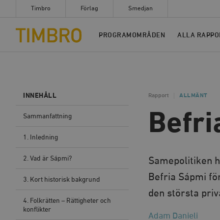
Timbro
Förlag
Smedjan
Timbro
PROGRAMOMRÅDEN
ALLA RAPPO
INNEHÅLL
Rapport
ALLMÄNT
Befri
Sammanfattning
1. Inledning
2. Vad är Sápmi?
Samepolitiken ha
Befria Sápmi fö
3. Kort historisk bakgrund
den största priv
4. Folkrätten – Rättigheter och
konflikter
Adam Danieli