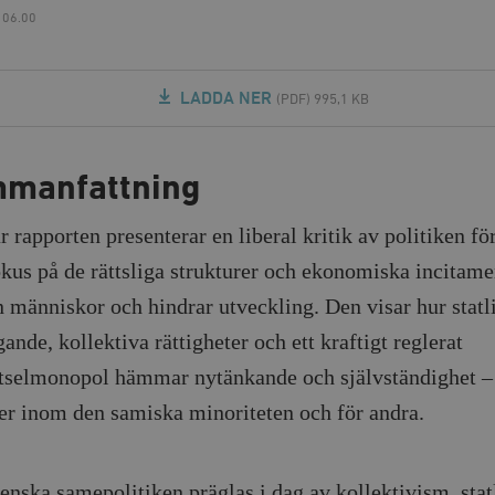
 06.00
LADDA NER
(PDF) 995,1 KB
manfattning
r rapporten presenterar en liberal kritik av politiken fö
kus på de rättsliga strukturer och ekonomiska incitam
in människor och hindrar utveckling. Den visar hur statl
nde, kollektiva rättigheter och ett kraftigt reglerat
tselmonopol hämmar nytänkande och självständighet –
er inom den samiska minoriteten och för andra.
enska samepolitiken präglas i dag av kollektivism, stat