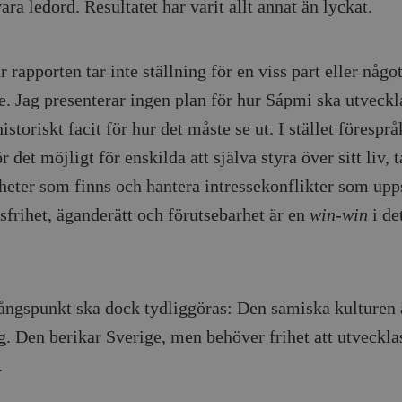
ara ledord. Resultatet har varit allt annat än lyckat.
Google LLC
1 dag
Denna cookie ställs in av Google Analytics. Den l
Mailchimp
28 dagar
.timbro.se
unikt värde för varje besökt sida och används fö
timbro.se
sidvisningar.
Cloudflare
30
Denna cookie används för att skilja mellan människor och bot
.timbro.se
54
Detta är en mönstertyps-cookie som har ställts in
Inc.
minuter
för webbplatsen för att göra giltiga rapporter om användnin
 rapporten tar inte ställning för en viss part eller något
sekunder
mönsterelementet i namnet innehåller det unika i
.podbean.com
kontot eller webbplatsen det hänför sig till. Det 
e. Jag presenterar ingen plan för hur Sápmi ska utveckla
som används för att begränsa mängden data som 
Meta
3
Används av Facebook för att leverera en serie reklamproduk
webbplatser med hög trafikvolym.
Platform Inc.
månader
från tredjepartsannonsörer
istoriskt facit för hur det måste se ut. I stället föresprå
.timbro.se
.timbro.se
1 år 1
Denna cookie används av Google Analytics för at
 det möjligt för enskilda att själva styra över sitt liv, 
månad
sessionstillståndet.
Vimeo.com
1 år 1
Dessa kakor används av Vimeo-videospelaren på webbplatse
Inc.
månad
.timbro.se
1 år
.vimeo.com
heter som finns och hantera intressekonflikter som upps
mple_675006
.timbro.se
2
sfrihet, äganderätt och förutsebarhet är en
win-win
i de
minuter
.timbro.se
30
minuter
ångspunkt ska dock tydliggöras: Den samiska kulturen 
ng. Den berikar Sverige, men behöver frihet att utveckla
.