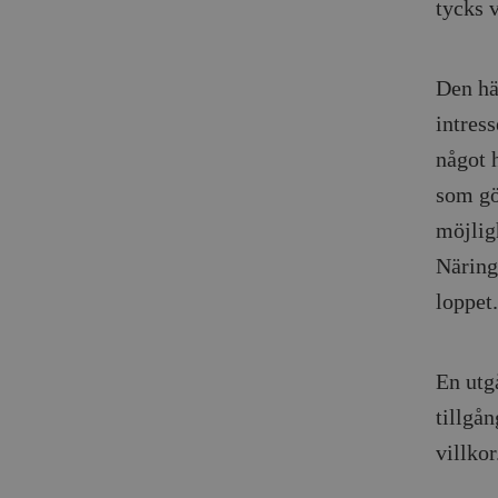
tycks v
_gid
mailchimp_landing_site
__cf_bm
_gat_UA-19195086-1
Den här
intress
_fbp
något h
_ga_YBG49SLCTY
som gör
vuid
_hjSessionUser_675006
möjlig
_hjIncludedInSessionSa
Näring
loppet.
_hjSession_675006
En utg
tillgå
villkor