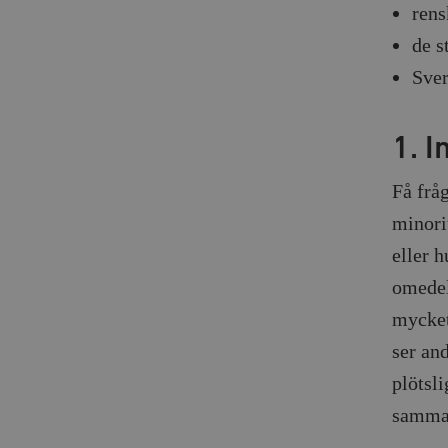
rens
de s
Sver
1. I
Få frå
minori
eller h
omedel
mycket
ser an
plötsl
samma 