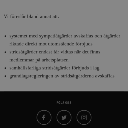
Marknadsföring
Funktioner
Vi föreslår bland annat att:
Strikt nödvändiga kakor tillåter
kärnwebbplatsfunktioner som användarinloggning
och kontohantering. Webbplatsen kan inte användas
ordentligt utan strikt nödvändiga cookies.
systemet med sympatiåtgärder avskaffas och åtgärder
Leverantör
Namn
U
riktade direkt mot utomstående förbjuds
/ Domän
stridsåtgärder endast får vidtas när det finns
woocommerce_cart_hash
Automattic
S
Inc.
medlemmar på arbetsplatsen
timbro.se
samhällsfarliga stridsåtgärder förbjuds i lag
grundlagsregleringen av stridsåtgärderna avskaffas
_hjFirstSeen
Hotjar Ltd
.timbro.se
m
FÖLJ OSS
Facebook
Twitter
Instagram