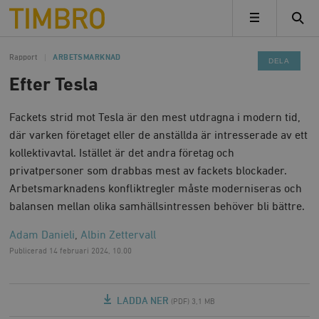
Timbro
MENY
Rapport
ARBETSMARKNAD
DELA
Efter Tesla
Fackets strid mot Tesla är den mest utdragna i modern tid,
där varken företaget eller de anställda är intresserade av ett
kollektivavtal. Istället är det andra företag och
privatpersoner som drabbas mest av fackets blockader.
Arbetsmarknadens konfliktregler måste moderniseras och
balansen mellan olika samhällsintressen behöver bli bättre.
Adam Danieli
,
Albin Zettervall
Publicerad
14 februari 2024, 10.00
LADDA NER
(PDF) 3,1 MB