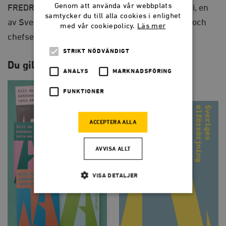
Bostadspolitik
Genom att använda vår webbplats
FREDRIK KOPSCH är docent i fastighetsekonomi, en
quantity
samtycker du till alla cookies i enlighet
av Sveriges ledande experter på bostadspolitik och
med vår cookiepolicy.
Läs mer
chefsekonom vid Timbro.
STRIKT NÖDVÄNDIGT
Du gillar kanske också…
ANALYS
MARKNADSFÖRING
FUNKTIONER
ACCEPTERA ALLA
AVVISA ALLT
VISA DETALJER
Strikt nödvändigt
Analys