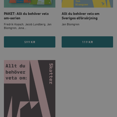
Marknadsföring
Funktioner
Strikt nödvändiga kakor tillåter
PAKET: Allt du behöver veta
Allt du behöver veta om
kärnwebbplatsfunktioner som användarinloggning
om-serien
Sveriges elförsörjning
och kontohantering. Webbplatsen kan inte användas
ordentligt utan strikt nödvändiga cookies.
Fredrik Kopsch, Jacob Lundberg, Jan
Jan Blomgren
Blomgren, Jona...
Leverantör
Namn
U
/ Domän
599 KR
119 KR
woocommerce_cart_hash
Automattic
S
Inc.
timbro.se
_hjFirstSeen
Hotjar Ltd
.timbro.se
m