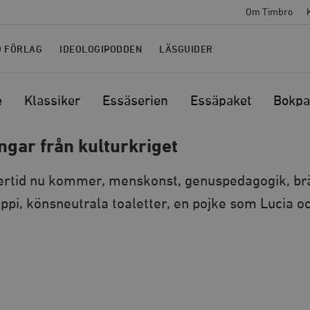
Om Timbro
O FÖRLAG
IDEOLOGIPODDEN
LÄSGUIDER
e
Klassiker
Essäserien
Essäpaket
Bokpa
ngar från kulturkriget
ertid nu kommer, menskonst, genuspedagogik, br
ippi, könsneutrala toaletter, en pojke som Lucia 