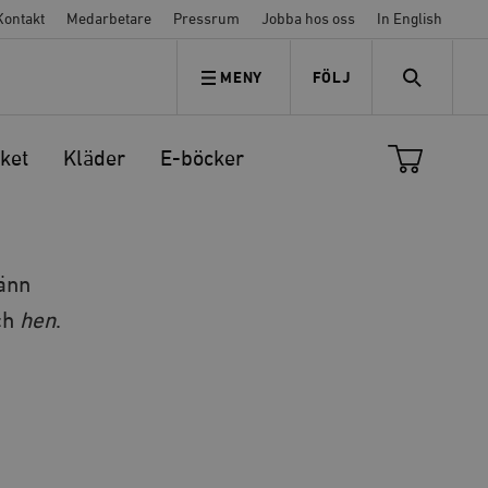
Kontakt
Medarbetare
Pressrum
Jobba hos oss
In English
MENY
FÖLJ
FÖLJ OSS
SEARCH
ket
Kläder
E-böcker
änn
och
hen
.