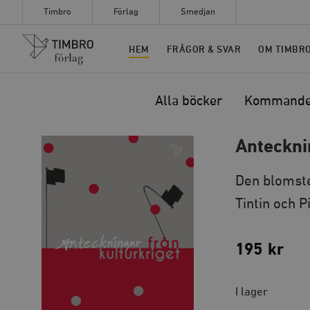
Timbro
Förlag
Smedjan
Timbro
HEM
FRÅGOR & SVAR
OM TIMBR
Alla böcker
Kommand
Anteckni
Den blomst
Tintin och P
195
kr
I lager