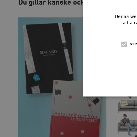
Du gillar kanske också…
Denna web
att an
STR
Strikt nödvändiga kakor ti
utan strikt nödvändiga cook
Namn