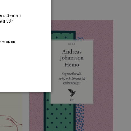
sen. Genom
med vår
KTIONER
 inte användas ordentligt