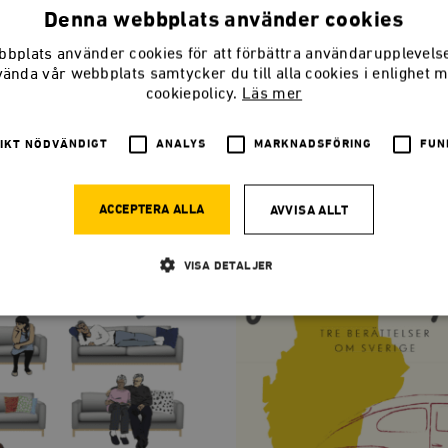
Denna webbplats använder cookies
bplats använder cookies för att förbättra användarupplevel
vända vår webbplats samtycker du till alla cookies i enlighet 
cookiepolicy.
Läs mer
IKT NÖDVÄNDIGT
ANALYS
MARKNADSFÖRING
FUN
ACCEPTERA ALLA
AVVISA ALLT
VISA DETALJER
Strikt nödvändigt
Analys
Marknadsföring
Funktioner
llåter kärnwebbplatsfunktioner som användarinloggning och kontohantering. Webbplatsen kan
ies.
Leverantör
Utgång
Beskrivning
/ Domän