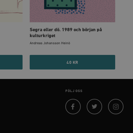
agnens innehåll / data
påra början av
essioner. Den innehåller
Segra eller dö. 1989 och början på
kulturkriget
agnens innehåll / data
Andreas Johansson Heinö
40 KR
ellan människor och bots.
ör att göra giltiga
webbplats.
påra början av
essioner. Den innehåller
FÖLJ OSS
ellan människor och bots.
ör att göra giltiga
webbplats.
Facebook
Twitter
Instagram