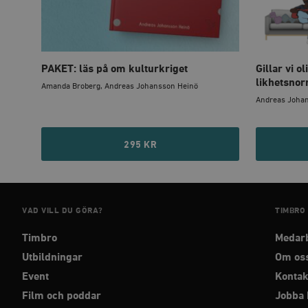
woocommerce_cart_has
_hjFirstSeen
PAKET: läs på om kulturkriget
Gillar vi 
likhetsnor
Amanda Broberg, Andreas Johansson Heinö
woocommerce_items_in_
Andreas Joha
wp_woocommerce_sessio
{32}
295 KR
__cf_bm
_hjAbsoluteSessionInPr
VAD VILL DU GÖRA?
TIMBRO
Timbro
Medar
__cf_bm
Utbildningar
Om os
Event
Kontak
Film och poddar
Jobba 