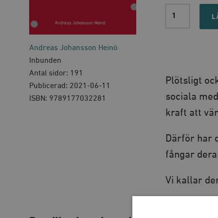
Anteckningar
från
L
kulturkriget
quantity
Andreas Johansson Heinö
Inbunden
Antal sidor: 191
Plötsligt o
Publicerad: 2021-06-11
sociala med
ISBN: 9789177032281
kraft att vä
Därför har
fångar deras
Vi kallar d