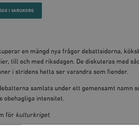
ÄGG I VARUKORG
ckuperar en mängd nya frågor debattsidorna, köks
ier, till och med riksdagen. De diskuteras med så
nner i stridens hetta ser varandra som fiender.
 debatterna samlats under ett gemensamt namn 
 obehagliga intensitet.
em för
kulturkriget
.