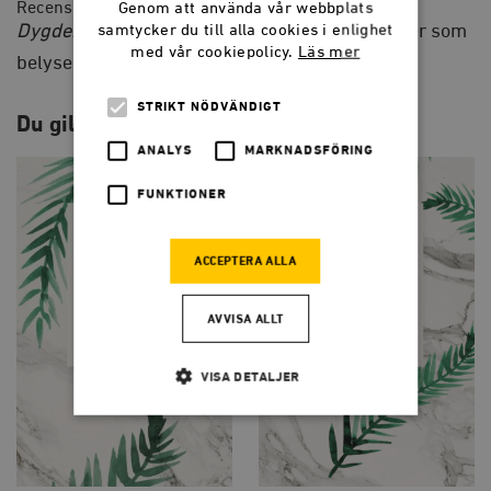
Genom att använda vår webbplats
Recensioner
samtycker du till alla cookies i enlighet
Dygder, individer, samhällen
är en av tre essäer som
med vår cookiepolicy.
Läs mer
belyser frågan om ett nytt samhällskontrakt.
STRIKT NÖDVÄNDIGT
Du gillar kanske också…
ANALYS
MARKNADSFÖRING
FUNKTIONER
ACCEPTERA ALLA
AVVISA ALLT
VISA DETALJER
Strikt nödvändigt
Analys
Marknadsföring
Funktioner