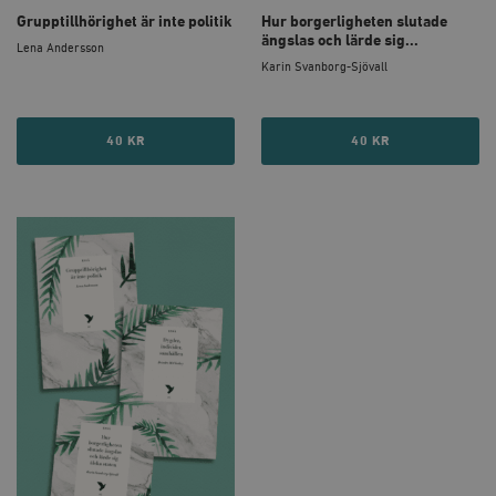
Grupptillhörighet är inte politik
Hur borgerligheten slutade
ängslas och lärde sig...
Strikt nödvändiga kakor tillåter
Lena Andersson
kärnwebbplatsfunktioner som användarinloggning
Karin Svanborg-Sjövall
och kontohantering. Webbplatsen kan inte användas
ordentligt utan strikt nödvändiga cookies.
Leverantör
Namn
U
40 KR
40 KR
/ Domän
woocommerce_cart_hash
Automattic
S
Inc.
timbro.se
_hjFirstSeen
Hotjar Ltd
.timbro.se
m