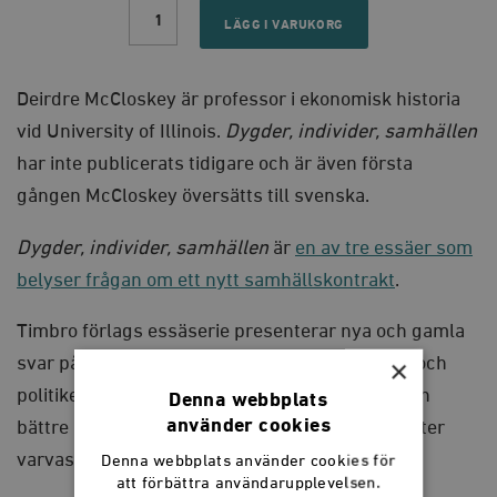
Dygder,
individer,
LÄGG I VARUKORG
samhällen
quantity
Deirdre McCloskey är professor i ekonomisk historia
vid University of Illinois.
Dygder, individer, samhällen
har inte publicerats tidigare och är även första
gången McCloskey översätts till svenska.
Dygder, individer, samhällen
är
en av tre essäer som
belyser frågan om ett nytt samhällskontrakt
.
Timbro förlags essäserie presenterar nya och gamla
×
svar på eviga frågor om människan, samhället och
politiken. Vi ger ut texter som vi tror bidrar till en
Denna webbplats
använder cookies
bättre samhällsdebatt. Nya svenska originaltexter
varvas med översättningar.
Denna webbplats använder cookies för
att förbättra användarupplevelsen.