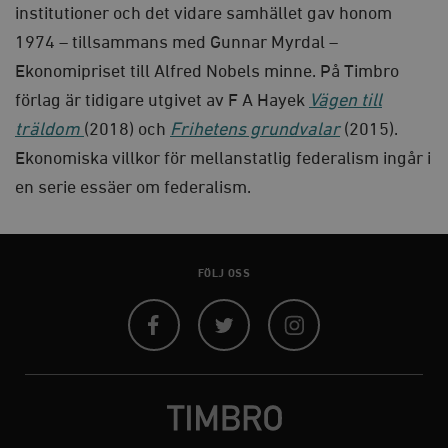
institutioner och det vidare samhället gav honom
Strikt nödvändiga kakor tillåter
kärnwebbplatsfunktioner som användarinloggning
1974 – tillsammans med Gunnar Myrdal –
och kontohantering. Webbplatsen kan inte användas
ordentligt utan strikt nödvändiga cookies.
Ekonomipriset till Alfred Nobels minne. På Timbro
Leverantör
förlag är tidigare utgivet av F A Hayek
Vägen till
Namn
U
/ Domän
träldom
(2018) och
Frihetens grundvalar
(2015).
woocommerce_cart_hash
Automattic
S
Ekonomiska villkor för mellanstatlig federalism ingår i
Inc.
timbro.se
en serie essäer om federalism.
_hjFirstSeen
Hotjar Ltd
.timbro.se
m
FÖLJ OSS
Facebook
Twitter
Instagram
woocommerce_items_in_cart
Automattic
S