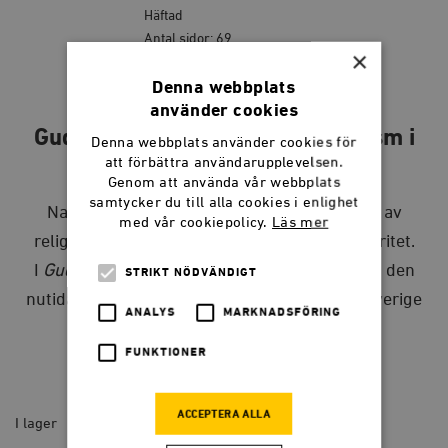
Häftad
Antal sidor: 69
×
Publicerad: 2022-08-22
ISBN: 9789177033233
Denna webbplats
använder cookies
Guds folk – om kristen nationalism i
Denna webbplats använder cookies för
att förbättra användarupplevelsen.
Sverige och USA
Genom att använda vår webbplats
samtycker du till alla cookies i enlighet
Nationalistiska rörelser använder sig gärna av
med vår cookiepolicy.
Läs mer
religionen för att vinna legitimitet och popularitet.
I
Guds folk
jämförs de historiska rötterna och den
STRIKT NÖDVÄNDIGT
nutida förekomsten av kristen nationalism i Sverige
ANALYS
MARKNADSFÖRING
och USA.
FUNKTIONER
40
kr
ACCEPTERA ALLA
I lager