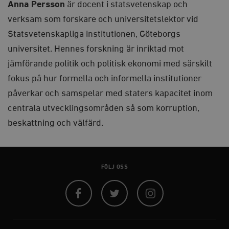
Anna Persson
är docent i statsvetenskap och
Marknadsföring
Funktioner
verksam som forskare och universitetslektor vid
Strikt nödvändiga kakor tillåter
kärnwebbplatsfunktioner som användarinloggning
Statsvetenskapliga institutionen, Göteborgs
och kontohantering. Webbplatsen kan inte användas
universitet. Hennes forskning är inriktad mot
ordentligt utan strikt nödvändiga cookies.
jämförande politik och politisk ekonomi med särskilt
Leverantör
Namn
U
/ Domän
fokus på hur formella och informella institutioner
woocommerce_cart_hash
Automattic
S
påverkar och samspelar med staters kapacitet inom
Inc.
timbro.se
centrala utvecklingsområden så som korruption,
beskattning och välfärd.
_hjFirstSeen
Hotjar Ltd
.timbro.se
m
FÖLJ OSS
Facebook
Twitter
Instagram