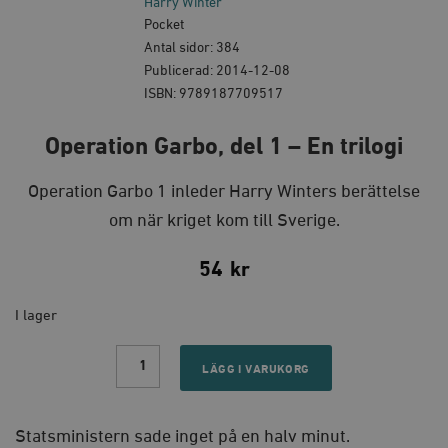
Harry Winter
Pocket
Antal sidor: 384
Publicerad: 2014-12-08
ISBN: 9789187709517
Operation Garbo, del 1 – En trilogi
Operation Garbo 1 inleder Harry Winters berättelse
om när kriget kom till Sverige.
54
kr
I lager
Operation
Garbo,
LÄGG I VARUKORG
del
1
–
En
Statsministern sade inget på en halv minut.
trilogi