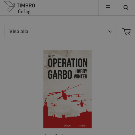
Timbro
MENY