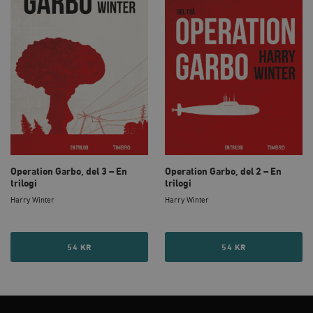
woocommerce_cart_hash
Automattic
S
Inc.
timbro.se
_hjFirstSeen
Hotjar Ltd
.timbro.se
m
Operation Garbo, del 3 – En
Operation Garbo, del 2 – En
trilogi
trilogi
Harry Winter
Harry Winter
woocommerce_items_in_cart
Automattic
S
Inc.
timbro.se
54 KR
54 KR
wp_woocommerce_session_[abcdef0123456789]
timbro.se
2
{32}