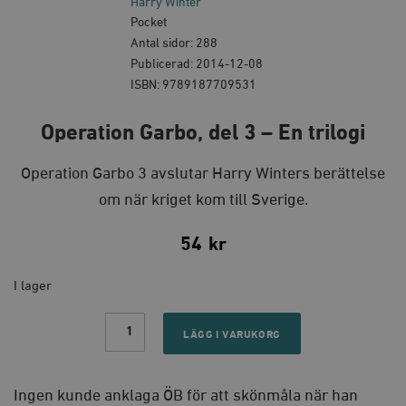
Harry Winter
Pocket
Antal sidor: 288
Publicerad: 2014-12-08
ISBN: 9789187709531
Operation Garbo, del 3 – En trilogi
Operation Garbo 3 avslutar Harry Winters berättelse
om när kriget kom till Sverige.
54
kr
I lager
Operation
Garbo,
LÄGG I VARUKORG
del
3
–
En
Ingen kunde anklaga ÖB för att skönmåla när han
trilogi