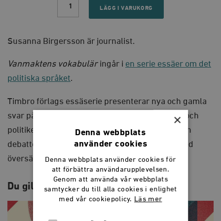
vokabulär
LÄGG I VARUKORG
quantity
Susanna Birgersson är journalist.
Vanmaktens vokabulär
ingår i
en serie essäer om det
politiska språket
.
Timbro förlags essäserie presenterar nya och gamla
svar på eviga frågor om människan, samhället och
×
politiken. Vi ger ut texter som vi tror bidrar till en
Denna webbplats
använder cookies
debatten. Nya svenska originaltexter varvas med
översättningar.
Denna webbplats använder cookies för
att förbättra användarupplevelsen.
Genom att använda vår webbplats
Du gillar kanske också…
samtycker du till alla cookies i enlighet
med vår cookiepolicy.
Läs mer