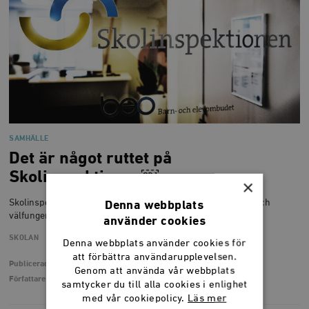
SAMHÄLLE
Det är något ruttet på
Skolinspektionen￼
×
Skolinspektionen blundar för vad som är väsentligt i en bra och
Denna webbplats
välfungerande skola.
använder cookies
SKOLAN
UTBILDNING
Denna webbplats använder cookies för
att förbättra användarupplevelsen.
Publicerad
7 december 2022
Genom att använda vår webbplats
Författare
Susanna Birgersson
samtycker du till alla cookies i enlighet
med vår cookiepolicy.
Läs mer