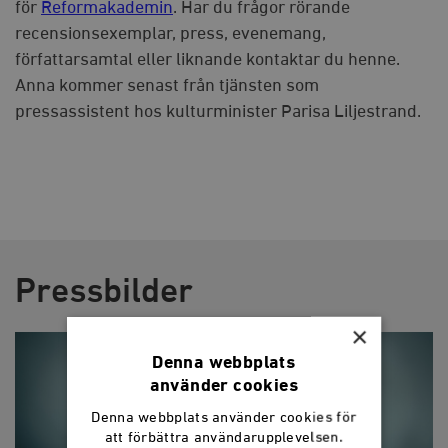
för
Reformakademin
. Har du frågor rörande
recensionsexemplar, press, evenemang,
författarsamtal eller liknande kontaktar du henne.
Anna kommer senast från tjänsten som
pressassistent hos kulturminister Parisa Liljestrand.
Pressbilder
×
Denna webbplats
använder cookies
Denna webbplats använder cookies för
att förbättra användarupplevelsen.