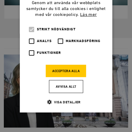
Genom att använda vår webbplats
samtycker du till alla cookies i enlighet
LADDA NER
LADDA NER
med vår cookiepolicy.
Läs mer
STRIKT NÖDVÄNDIGT
ANALYS
MARKNADSFÖRING
FUNKTIONER
ACCEPTERA ALLA
AVVISA ALLT
VISA DETALJER
Strikt nödvändigt
Analys