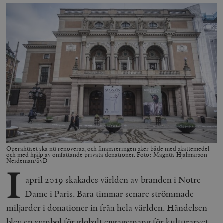
Operahuset ska nu renoveras, och finansieringen sker både med skattemedel
och med hjälp av omfattande privata donationer. Foto: Magnus Hjalmarson
Neideman/SvD
I
april 2019 skakades världen av branden i Notre
Dame i Paris. Bara timmar senare strömmade
miljarder i donationer in från hela världen. Händelsen
blev en symbol för globalt engagemang för kulturarvet.