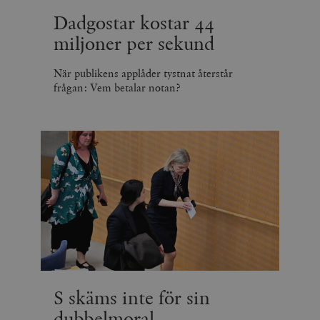
Dadgostar kostar 44
miljoner per sekund
När publikens applåder tystnat återstår
frågan: Vem betalar notan?
S skäms inte för sin
dubbelmoral