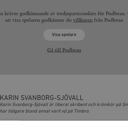
en kräver godkännande av tredjepartscookies för Podbean
att visa spelaren godkänner du
villkoren
från Podbean
Visa spelare
Gå till Podbean
KARIN SVANBORG-SJÖVALL
Karin Svanborg-Sjövall är liberal skribent och krönikör på S
har tidigare bland annat varit vd på Timbro.