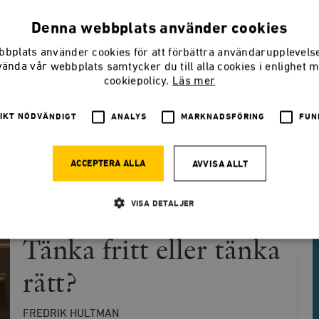
MARIA ERIKSSON
Maria Eriksson är frilansskribent.
Denna webbplats använder cookies
bplats använder cookies för att förbättra användarupplevel
vända vår webbplats samtycker du till alla cookies i enlighet 
cookiepolicy.
Läs mer
keln
IKT NÖDVÄNDIGT
ANALYS
MARKNADSFÖRING
FUN
ACCEPTERA ALLA
AVVISA ALLT
VISA DETALJER
LEDARE
Tänka fritt eller tänka
Strikt nödvändigt
Analys
Marknadsföring
Funktioner
rätt?
llåter kärnwebbplatsfunktioner som användarinloggning och kontohantering. Webbplatsen kan
ies.
FREDRIK HULTMAN
Leverantör