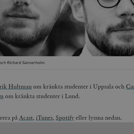
och Richard Sannerholm.
drik Hultman
om kränkta studenter i Uppsala och
Ca
öm
om kränkta studenter i Lund.
rera på
Acast
,
iTunes,
Spotify
eller lyssna nedan.