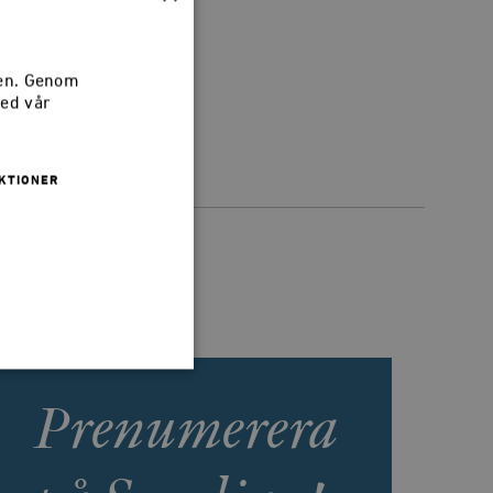
sen. Genom
med vår
KTIONER
Prenumerera
 inte användas ordentligt