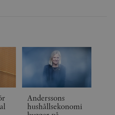
inbäddade videor.
rsal Analytics - vilket är
lystjänst. Denna cookie
t tilldela ett
ierare. Den ingår i varje
darinställningar för
t beräkna besökar-,
öra om
pporterna.
 av Youtube-gränssnittet.
agrar och uppdaterar ett
r att räkna och spåra
s. Detta är fördelaktigt
 av Google Analytics, där
gen av deras webbplats.
dentitetsnumret för
är en variant av _gat-kakan
registreras av Google på
ter, såsom realtidsbud
t bevara
r.
ör
Anderssons
al
hushållsekonomi
bygger på