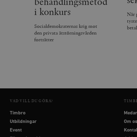
behandlingsmetod
i konkurs
När 
tyst
Socialdemokraternas krig mot
beta
den privata ätstörningsvården
fortsätter
VAD VILL DU GÖRA?
TIMB
Timbro
Medar
Utbildningar
Om o
Event
Konta