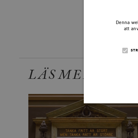
Denna web
att an
Dela arti
STR
LÄS MER
Strikt nödvändiga kakor ti
utan strikt nödvändiga cook