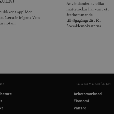
Användandet av olika
måttstockar har varit ett
publikens applåder
återkommande
nat återstår frågan: Vem
tillvägagångssätt för
lar notan?
Socialdemokraterna.
RO
PROGRAMOMRÅDEN
betare
Arbetsmarknad
ss
Ekonomi
kt
Välfärd