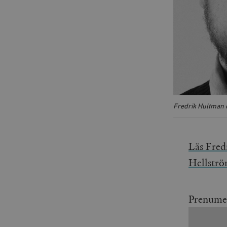
Fredrik Hultman 
Läs Fre
Hellstr
Prenume