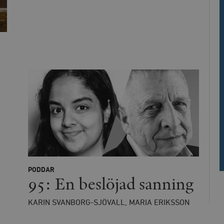
Utgång
Beskrivning
/ Domän
h
Automattic
Session
Hjälper WooCommerce att avgöra när v
Inc.
ändras.
timbro.se
Hotjar Ltd
30
Cookien är inställd så att Hotjar kan s
.timbro.se
minuter
användarens resa för ett totalt antal s
ingen identifierbar information.
cart
Automattic
Session
Hjälper WooCommerce att avgöra när v
Inc.
ändras.
timbro.se
n_[abcdef0123456789]
timbro.se
2 dagar
Cloudflare
30
Denna cookie används för att skilja m
Inc.
minuter
Detta är fördelaktigt för webbplatsen f
.myfonts.net
rapporter om användningen av deras 
ogress
Hotjar Ltd
30
Cookien är inställd så att Hotjar kan s
.timbro.se
minuter
användarens resa för ett totalt antal s
PODDAR
ingen identifierbar information.
95: En beslöjad sanning
Cloudflare
30
Denna cookie används för att skilja m
Inc.
minuter
Detta är fördelaktigt för webbplatsen f
.vimeo.com
rapporter om användningen av deras 
KARIN SVANBORG-SJÖVALL, MARIA ERIKSSON