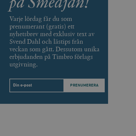
på Smedjan!
agnens innehåll / data
Varje lördag får du som
prenumerant (gratis) ett
påra början av
nyhetsbrev med exklusiv text av
essioner. Den innehåller
Svend Dahl och lästips från
veckan som gått. Dessutom unika
agnens innehåll / data
erbjudanden på Timbro förlags
utgivning.
ellan människor och bots.
ör att göra giltiga
Email
webbplats.
påra början av
essioner. Den innehåller
ellan människor och bots.
ör att göra giltiga
webbplats.