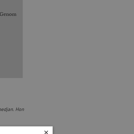
. Genom
medjan. Hon
×