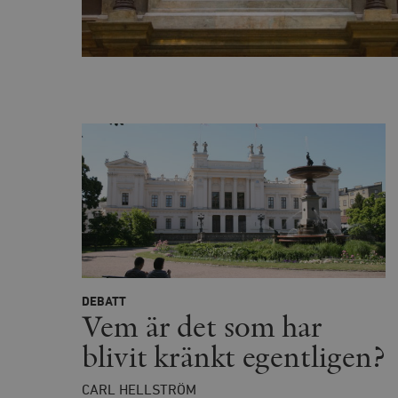
Namn
woocommerce_cart_has
_hjFirstSeen
woocommerce_items_in_
wp_woocommerce_sessio
{32}
__cf_bm
_hjAbsoluteSessionInPr
DEBATT
Vem är det som har
__cf_bm
blivit kränkt egentligen?
CARL HELLSTRÖM