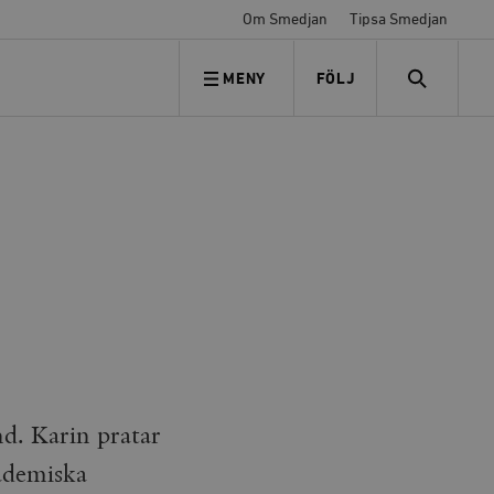
Om Smedjan
Tipsa Smedjan
MENY
FÖLJ
FÖLJ OSS
SEARCH
nd. Karin pratar
ademiska