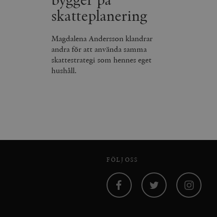
skatteplanering
Magdalena Andersson klandrar
andra för att använda samma
skattestrategi som hennes eget
hushåll.
FÖLJ OSS
Facebook
Twitter
Instagram