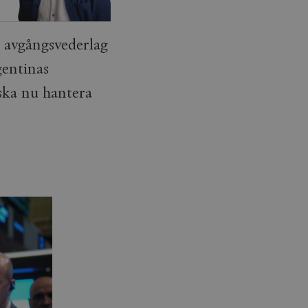
 avgångsvederlag
gentinas
ska nu hantera