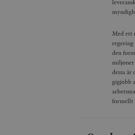
leverans
myndigh
Med ett n
regering
den forme
miljoner
dessa är 
gigjobb 
arbetsma
formellt 