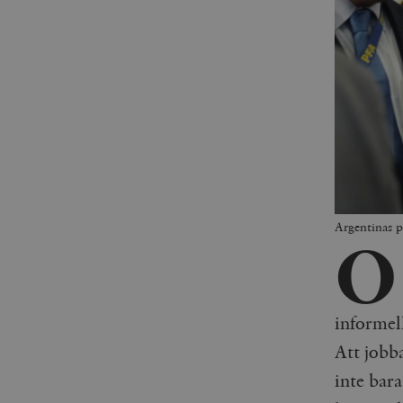
Argentinas p
O
informel
Att jobb
inte bara