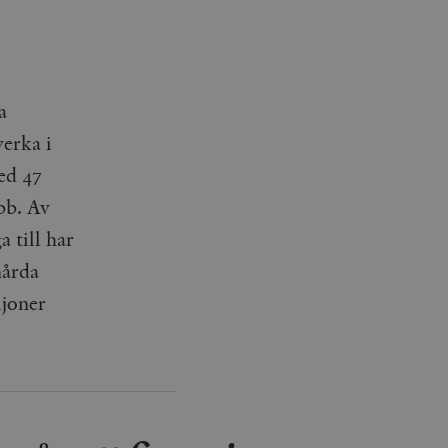
a
verka i
med 47
bb. Av
a till har
hårda
ljoner