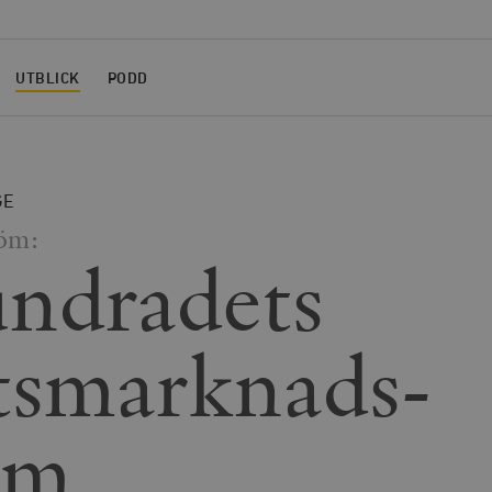
UTBLICK
PODD
GE
röm:
ndradets
tsmarknads­
rm