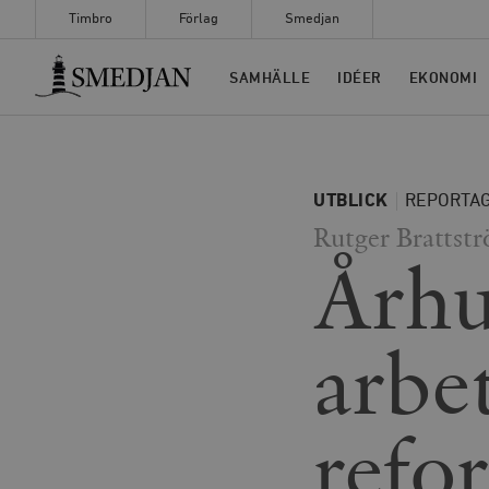
Timbro
Förlag
Smedjan
Timbro
SAMHÄLLE
IDÉER
EKONOMI
UTBLICK
REPORTA
Rutger Brattst
Århu
arbe
refo