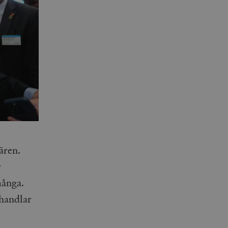
ären.
r
många.
 handlar