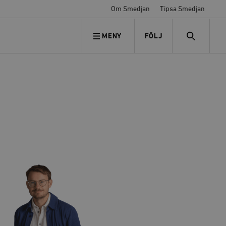
Om Smedjan
Tipsa Smedjan
MENY
FÖLJ
FÖLJ OSS
SEARCH