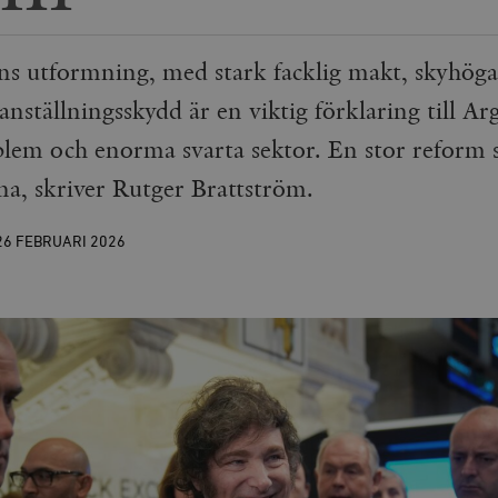
s utformning, med stark facklig makt, skyhöga
nställningsskydd är en viktig förklaring till Ar
em och enorma svarta sektor. En stor reform 
na, skriver Rutger Brattström.
26 FEBRUARI
2026