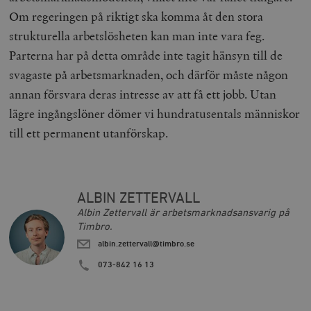
Om regeringen på riktigt ska komma åt den stora
woocommerce_items_in_cart
Automattic
S
strukturella arbetslösheten kan man inte vara feg.
Inc.
timbro.se
Parterna har på detta område inte tagit hänsyn till de
svagaste på arbetsmarknaden, och därför måste någon
annan försvara deras intresse av att få ett jobb. Utan
wp_woocommerce_session_[abcdef0123456789]
timbro.se
2
lägre ingångslöner dömer vi hundratusentals människor
{32}
till ett permanent utanförskap.
__cf_bm
Cloudflare
Inc.
m
.myfonts.net
ALBIN ZETTERVALL
Albin Zettervall är arbetsmarknadsansvarig på
Timbro.
albin.zettervall@timbro.se
073-842 16 13
_hjAbsoluteSessionInProgress
Hotjar Ltd
.timbro.se
m