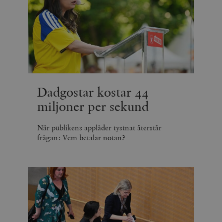
Dadgostar kostar 44
miljoner per sekund
När publikens applåder tystnat återstår
frågan: Vem betalar notan?