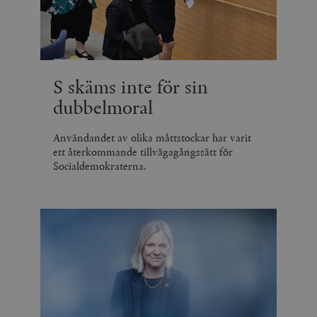
S skäms inte för sin
dubbelmoral
Användandet av olika måttstockar har varit
ett återkommande tillvägagångssätt för
Socialdemokraterna.