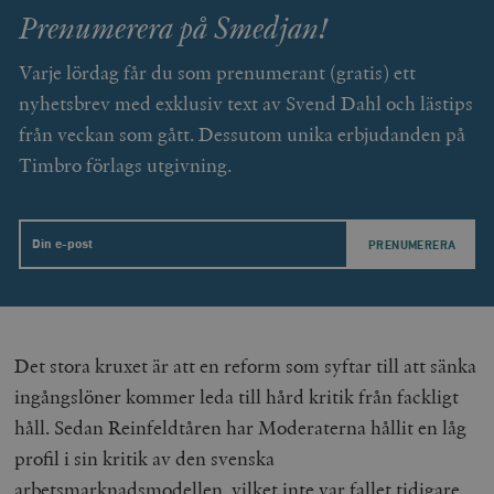
Strikt nödvändigt
Analys
Prenumerera på Smedjan!
Marknadsföring
Funktioner
Varje lördag får du som prenumerant (gratis) ett
Strikt nödvändiga kakor tillåter
nyhetsbrev med exklusiv text av Svend Dahl och lästips
kärnwebbplatsfunktioner som användarinloggning
och kontohantering. Webbplatsen kan inte användas
från veckan som gått. Dessutom unika erbjudanden på
ordentligt utan strikt nödvändiga cookies.
Timbro förlags utgivning.
Leverantör
Namn
U
/ Domän
woocommerce_cart_hash
Automattic
S
Inc.
Email
timbro.se
_hjFirstSeen
Hotjar Ltd
.timbro.se
m
Det stora kruxet är att en reform som syftar till att sänka
ingångslöner kommer leda till hård kritik från fackligt
håll. Sedan Reinfeldtåren har Moderaterna hållit en låg
profil i sin kritik av den svenska
arbetsmarknadsmodellen, vilket inte var fallet tidigare.