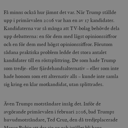
Få minns också hur jämnt det var. När Trump ställde
upp i primärvalen 2016 var han en av 17 kandidater.
Kandidaterna var så många att TV-bolag behövde dela
upp debatterna: en för dem med lägst opinionssiffror
och en för dem med högst opinionssiffror. Förutom
sådana praktiska problem ledde det stora antalet
kandidater till en röstsplittring. De som hade Trump
som tredje- eller fjärdehandsalternativ – eller som inte
hade honom som ett alternativ alls – kunde inte samla
sig kring en klar motkandidat, utan splittrades.
Även Trumps motståndare insåg det. Inför de
avgörande primärvalen i februari 2016, bad Trumps
huvudmotståndare, Ted Cruz, den då tredjeplacerade
Marco Rubio att dra sig ur och istället bli hans