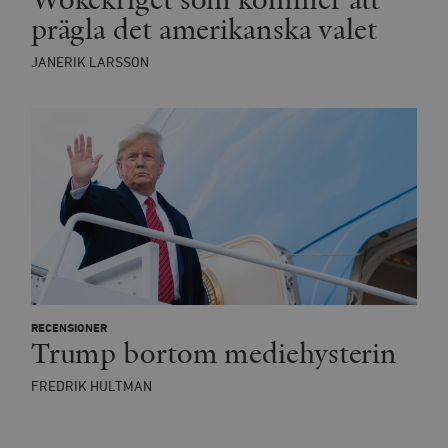
.vimeo.com
videospelare
prägla det amerikanska valet
_hjIncludedInSessionSample_675006
.timbro.se
2
webbplatser.
minuter
JANERIK LARSSON
_hjSession_675006
.timbro.se
30
minuter
RECENSIONER
Trump bortom mediehysterin
FREDRIK HULTMAN