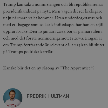
Inc.
m
Trump kan säkra nomineringen och bli republikanernas
.myfonts.net
presidentkandidat på nytt. Men vägen dit ser krokigare
ut ju närmare valet kommer. Utan underdog-status och
med ett bagage som solkar kändisskapet har han en rejäl
uppförsbacke. Den 12 januari 2024 börjar primärvalen i
och med det första nomineringsmötet i Iowa. Frågan är
om Trump fortfarande är relevant då. 2023 kan bli slutet
_hjAbsoluteSessionInProgress
Hotjar Ltd
på Trumps politiska karriär.
.timbro.se
m
Kanske blir det en ny säsong av ”The Apprentice”?
__cf_bm
Cloudflare
FREDRIK HULTMAN
Inc.
m
.vimeo.com