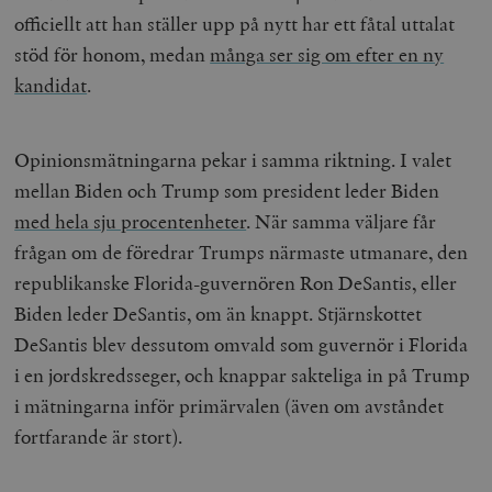
Inc.
officiellt att han ställer upp på nytt har ett fåtal uttalat
timbro.se
stöd för honom, medan
många ser sig om efter en ny
kandidat
.
_hjFirstSeen
Hotjar Ltd
.timbro.se
m
Opinionsmätningarna pekar i samma riktning. I valet
mellan Biden och Trump som president leder Biden
med hela sju procentenheter
. När samma väljare får
frågan om de föredrar Trumps närmaste utmanare, den
republikanske Florida-guvernören Ron DeSantis, eller
Biden leder DeSantis, om än knappt. Stjärnskottet
woocommerce_items_in_cart
Automattic
S
Inc.
DeSantis blev dessutom omvald som guvernör i Florida
timbro.se
i en jordskredsseger, och knappar sakteliga in på Trump
i mätningarna inför primärvalen (även om avståndet
fortfarande är stort).
wp_woocommerce_session_[abcdef0123456789]
timbro.se
2
{32}
__cf_bm
Cloudflare