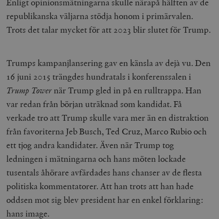
Enligt opinionsmätningarna skulle närapå hälften av de
republikanska väljarna stödja honom i primärvalen.
Trots det talar mycket för att 2023 blir slutet för Trump.
Trumps kampanjlansering gav en känsla av dejà vu. Den
16 juni 2015 trängdes hundratals i konferenssalen i
Trump Tower
när Trump gled in på en rulltrappa. Han
var redan från början uträknad som kandidat. Få
verkade tro att Trump skulle vara mer än en distraktion
från favoriterna Jeb Busch, Ted Cruz, Marco Rubio och
ett tjog andra kandidater. Även när Trump tog
ledningen i mätningarna och hans möten lockade
tusentals åhörare avfärdades hans chanser av de flesta
politiska kommentatorer. Att han trots att han hade
oddsen mot sig blev president har en enkel förklaring:
hans image.