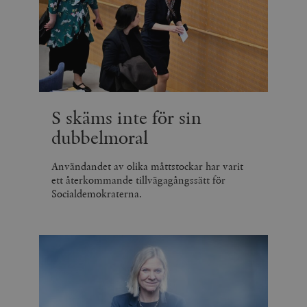
S skäms inte för sin
dubbelmoral
Användandet av olika måttstockar har varit
ett återkommande tillvägagångssätt för
Socialdemokraterna.