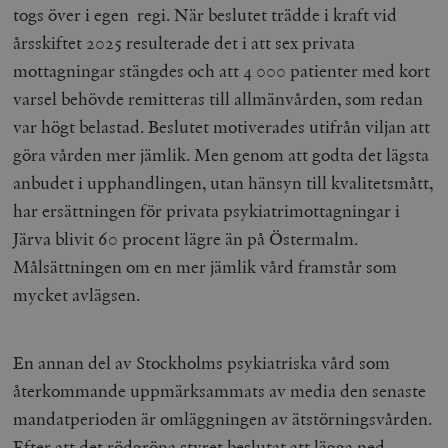
togs över i egen regi. När beslutet trädde i kraft vid
årsskiftet 2025 resulterade det i att sex privata
mottagningar stängdes och att 4 000 patienter med kort
varsel behövde remitteras till allmänvården, som redan
var högt belastad. Beslutet motiverades utifrån viljan att
göra vården mer jämlik. Men genom att godta det lägsta
anbudet i upphandlingen, utan hänsyn till kvalitetsmått,
har ersättningen för privata psykiatrimottagningar i
Järva blivit 60 procent lägre än på Östermalm.
Målsättningen om en mer jämlik vård framstår som
mycket avlägsen.
En annan del av Stockholms psykiatriska vård som
återkommande uppmärksammats av media den senaste
mandatperioden är omläggningen av ätstörningsvården.
Efter att det rödgröna styret beslutat att lägga ned