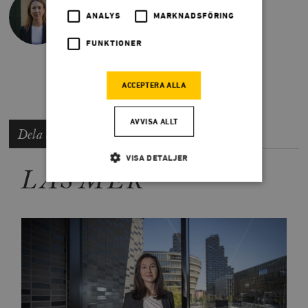
@Stutzinskys
ANALYS
MARKNADSFÖRING
hannah.stutzinsky@timbro.se
FUNKTIONER
070-148 44 70
ACCEPTERA ALLA
AVVISA ALLT
Dela artikeln
VISA DETALJER
LÄS MER
Strikt nödvändigt
Analys
Marknadsföring
Funktioner
Strikt nödvändiga kakor tillåter
kärnwebbplatsfunktioner som användarinloggning
och kontohantering. Webbplatsen kan inte användas
ordentligt utan strikt nödvändiga cookies.