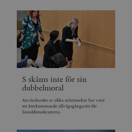
S skäms inte för sin
dubbelmoral
Användandet av olika måttstockar har varit
ett återkommande tillvägagångssätt för
Socialdemokraterna.