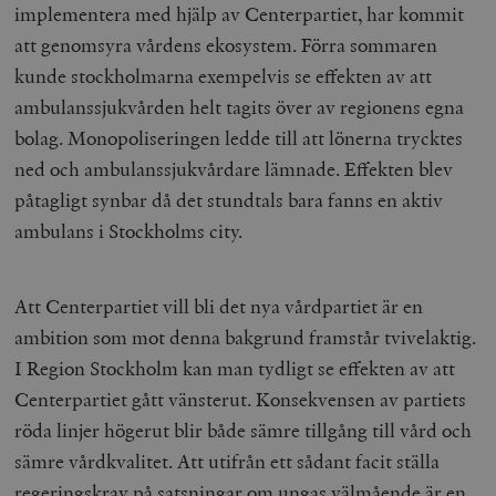
implementera med hjälp av Centerpartiet, har kommit
att genomsyra vårdens ekosystem. Förra sommaren
kunde stockholmarna exempelvis se effekten av att
ambulanssjukvården helt tagits över av regionens egna
bolag. Monopoliseringen ledde till att lönerna trycktes
ned och ambulanssjukvårdare lämnade. Effekten blev
påtagligt synbar då det stundtals bara fanns en aktiv
ambulans i Stockholms city.
Att Centerpartiet vill bli det nya vårdpartiet är en
ambition som mot denna bakgrund framstår tvivelaktig.
I Region Stockholm kan man tydligt se effekten av att
Centerpartiet gått vänsterut. Konsekvensen av partiets
röda linjer högerut blir både sämre tillgång till vård och
sämre vårdkvalitet. Att utifrån ett sådant facit ställa
regeringskrav på satsningar om ungas välmående är en