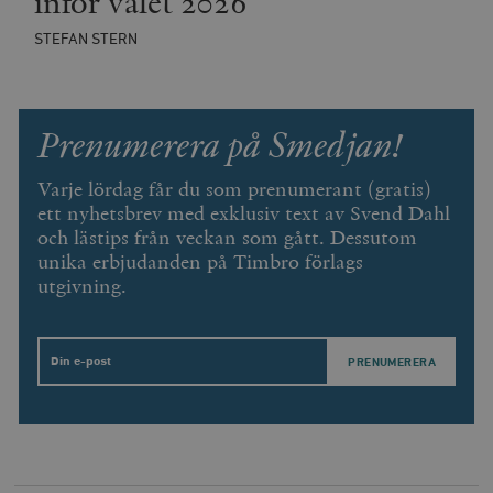
inför valet 2026
Inc.
m
.vimeo.com
STEFAN STERN
Prenumerera på Smedjan!
Varje lördag får du som prenumerant (gratis)
ett nyhetsbrev med exklusiv text av Svend Dahl
och lästips från veckan som gått. Dessutom
unika erbjudanden på Timbro förlags
utgivning.
Leverantör
Namn
Utgång
B
/ Domän
Leverantör /
Namn
Utgång
Beskrivning
Email
_ga
Google LLC
1 år 1
D
Domän
.timbro.se
månad
a
U
YSC
Google LLC
Session
Denna cookie 
e
.youtube.com
av YouTube fö
G
spåra visning
a
inbäddade vi
a
u
VISITOR_INFO1_LIVE
Google LLC
6
Denna cookie 
t
.youtube.com
månader
av Youtube fö