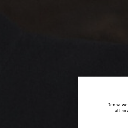
Denna web
att an