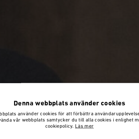
Denna webbplats använder cookies
bplats använder cookies för att förbättra användarupplevel
vända vår webbplats samtycker du till alla cookies i enlighet 
cookiepolicy.
Läs mer