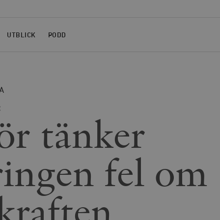
UTBLICK
PODD
A
:
ör tänker
ringen fel om
kraften