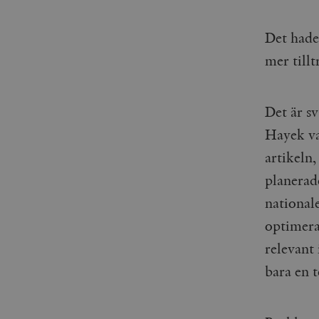
Det hade 
mer tillt
Det är sv
Hayek va
artikeln
planerad
national
optimeras
relevant
bara en t