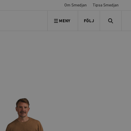
Om Smedjan
Tipsa Smedjan
MENY
FÖLJ
FÖLJ OSS
SEARCH