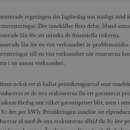
Google LLC
1 dag
Denna cookie ställs in av Google Analytics. Den l
Mailchimp
28 dagar
.timbro.se
unikt värde för varje besökt sida och används fö
timbro.se
sidvisningar.
senterade regeringen sitt lagförslag om statligt stöd f
Cloudflare
30
Denna cookie används för att skilja mellan människor och bot
.timbro.se
54
Detta är en mönstertyps-cookie som har ställts in
Inc.
minuter
för webbplatsen för att göra giltiga rapporter om användnin
sinvesteringar. Det innehåller flera delar, bland anna
sekunder
mönsterelementet i namnet innehåller det unika i
.podbean.com
kontot eller webbplatsen det hänför sig till. Det 
som används för att begränsa mängden data som 
nerade lån för att minska de finansiella riskerna.
Meta
3
Används av Facebook för att leverera en serie reklamproduk
webbplatser med hög trafikvolym.
Platform Inc.
månader
från tredjepartsannonsörer
.timbro.se
onerade lån för en viss verksamhet är problematiska
.timbro.se
1 år 1
Denna cookie används av Google Analytics för at
månad
sessionstillståndet.
Vimeo.com
1 år 1
Dessa kakor används av Vimeo-videospelaren på webbplatse
nvesteringar till en viss verksamhet när resurserna k
Inc.
månad
.timbro.se
1 år
.vimeo.com
ytta i en annan verksamhet.
mple_675006
.timbro.se
2
minuter
.timbro.se
30
inns också ett så kallat prissäkringsavtal som innebä
minuter
oduceras av de nya reaktorerna får ett garanterat pris
 saknas förslag om vilket garantipriset blir, men i ut
s 80 öre per kWh. Prissäkringen innebär att elproduc
ucerar el med de nya reaktorerna alltid får 80 öre p