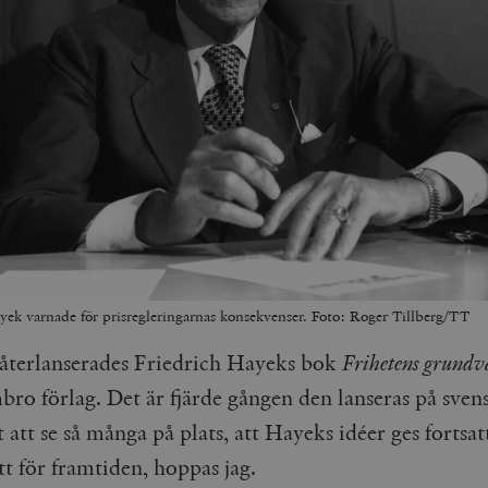
yek varnade för prisregleringarnas konsekvenser. Foto: Roger Tillberg/TT
 återlanserades Friedrich Hayeks bok
Frihetens grundv
bro förlag. Det är fjärde gången den lanseras på sven
t att se så många på plats, att Hayeks idéer ges fortsatt
tt för framtiden, hoppas jag.