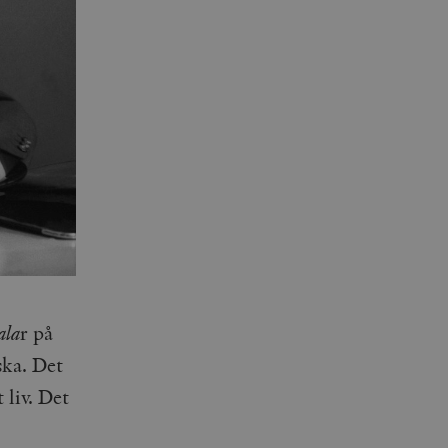
ala
r på
ska. Det
 liv. Det