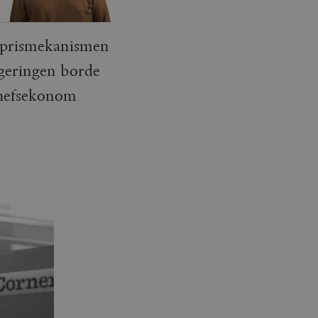
t prismekanismen
Regeringen borde
 chefsekonom