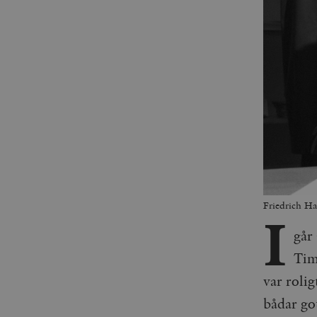
Friedrich Ha
I
går
Tim
var rolig
bådar go