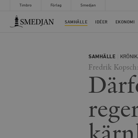
Timbro
Förlag
Smedjan
Timbro
SAMHÄLLE
IDÉER
EKONOMI
SAMHÄLLE
KRÖNIK
Fredrik Kopsch
Därf
rege
kärn