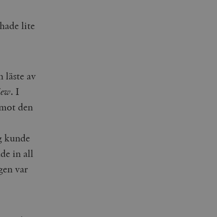
hade lite
n läste av
iew
. I
 mot den
ng kunde
de in all
gen var