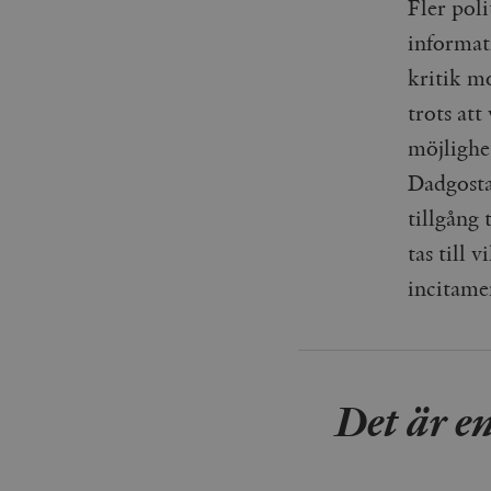
Fler poli
woocommerce_items_in_
informati
wp_woocommerce_sessio
kritik mo
{32}
trots at
__cf_bm
möjlighet
_hjAbsoluteSessionInPr
Dadgostar
tillgång 
__cf_bm
tas till
incitame
Namn
Namn
_ga
YSC
Det är en
VISITOR_INFO1_LIVE