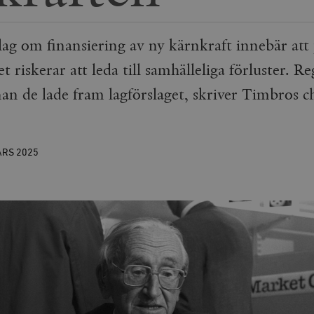
lag om finansiering av ny kärnkraft innebär at
ket riskerar att leda till samhälleliga förluster. 
nan de lade fram lagförslaget, skriver Timbros
ARS
2025