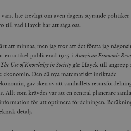
varit lite trevligt om även dagens styrande politiker 
ro till vad Hayek har att säga oss.
årt att minnas, men jag tror att det första jag någonsi
r en artikel publicerad 1945 i
American Economic Rev
,
The Use of Knowledge in Society
går Hayek till angrepp
e ekonomin. Den då nya matematiskt inriktade
ekonomin, gav sken av att samhällets resursfördelni
. Allt som krävdes var att en central planerare samla
 information för att optimera fördelningen. Beräknin
eknisk detalj.