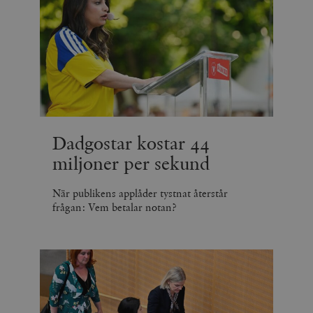
Dadgostar kostar 44
miljoner per sekund
När publikens applåder tystnat återstår
frågan: Vem betalar notan?