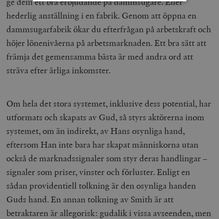
ge dem ett bra erbjudande på dammsugare. Eller
hederlig anställning i en fabrik. Genom att öppna en
Strikt nödvändigt
Analys
dammsugarfabrik ökar du efterfrågan på arbetskraft och
Marknadsföring
Funktioner
höjer lönenivåerna på arbetsmarknaden. Ett bra sätt att
Strikt nödvändiga kakor tillåter
främja det gemensamma bästa är med andra ord att
kärnwebbplatsfunktioner som användarinloggning
sträva efter ärliga inkomster.
och kontohantering. Webbplatsen kan inte användas
ordentligt utan strikt nödvändiga cookies.
Leverantör
Namn
U
/ Domän
Om hela det stora systemet, inklusive dess potential, har
woocommerce_cart_hash
Automattic
S
utformats och skapats av Gud, så styrs aktörerna inom
Inc.
timbro.se
systemet, om än indirekt, av Hans osynliga hand,
eftersom Han inte bara har skapat människorna utan
också de marknadssignaler som styr deras handlingar –
_hjFirstSeen
Hotjar Ltd
.timbro.se
m
signaler som priser, vinster och förluster. Enligt en
sådan providentiell tolkning är den osynliga handen
Guds hand. En annan tolkning av Smith är att
betraktaren är allegorisk: gudalik i vissa avseenden, men