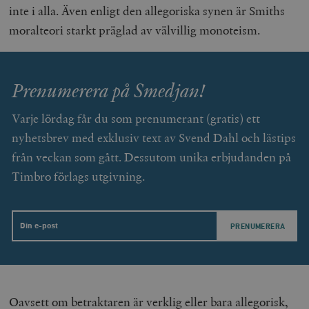
inte i alla. Även enligt den allegoriska synen är Smiths
moralteori starkt präglad av välvillig monoteism.
woocommerce_items_in_cart
Automattic
S
Inc.
timbro.se
Prenumerera på Smedjan!
Varje lördag får du som prenumerant (gratis) ett
wp_woocommerce_session_[abcdef0123456789]
timbro.se
2
{32}
nyhetsbrev med exklusiv text av Svend Dahl och lästips
__cf_bm
Cloudflare
från veckan som gått. Dessutom unika erbjudanden på
Inc.
m
.myfonts.net
Timbro förlags utgivning.
Email
Oavsett om betraktaren är verklig eller bara allegorisk,
_hjAbsoluteSessionInProgress
Hotjar Ltd
.timbro.se
m