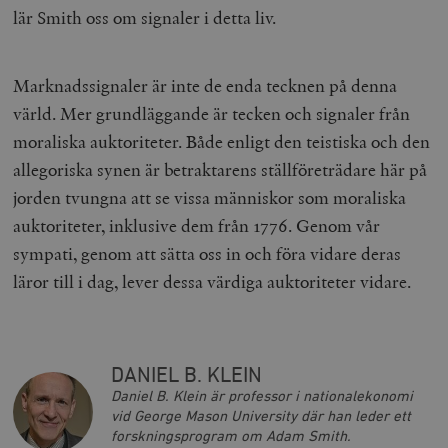
lär Smith oss om signaler i detta liv.
Marknadssignaler är inte de enda tecknen på denna
värld. Mer grundläggande är tecken och signaler från
moraliska auktoriteter. Både enligt den teistiska och den
allegoriska synen är betraktarens ställföreträdare här på
__cf_bm
Cloudflare
jorden tvungna att se vissa människor som moraliska
Inc.
m
.vimeo.com
auktoriteter, inklusive dem från 1776. Genom vår
sympati, genom att sätta oss in och föra vidare deras
läror till i dag, lever dessa värdiga auktoriteter vidare.
DANIEL B. KLEIN
Daniel B. Klein är professor i nationalekonomi
vid George Mason University där han leder ett
forskningsprogram om Adam Smith.