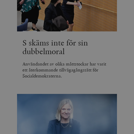
S skäms inte för sin
dubbelmoral
Användandet av olika måttstockar har varit
ett återkommande tillvägagångssätt för
Socialdemokraterna.