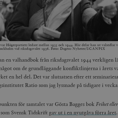
var Högerpartiets ledare mellan 1935 och 1944. Här delar han ut valsedlar 
 Stockholm vid riksdagsvalet 1936. Foto: Dagens Nyheter/SCANPIX
an en valhandbok från riksdagsvalet 1944 verkligen lä
något om de grundläggande konfliktlinjerna i årets va
rket en hel del. Det var slutsatsen efter ett seminarie
sinstitutet Ratio som jag lyssnade på tidigare i vecka
unkten för samtalet var Gösta Bagges bok
Frihet eller
, som Svensk Tidskrift
gav ut i en nyutgåva förra året