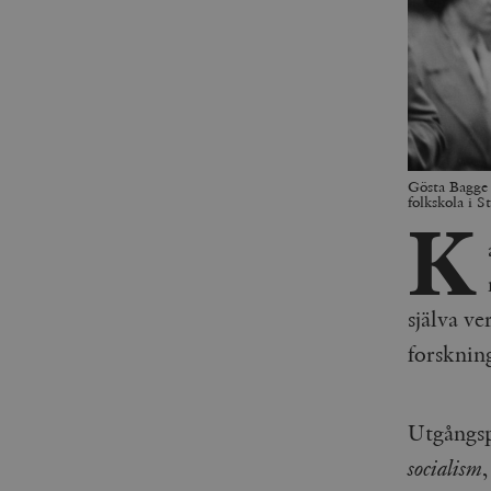
Gösta Bagge 
folkskola i
K
själva ve
forskning
Utgångsp
socialism