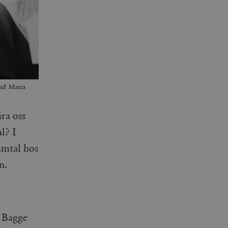
vid Maria
ra oss
l? I
samtal hos
n.
. Bagge