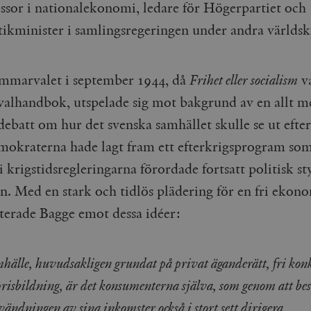
essor i nationalekonomi, ledare för Högerpartiet och
stikminister i samlingsregeringen under andra världsk
marvalet i september 1944, då
Frihet eller socialism
v
valhandbok, utspelade sig mot bakgrund av en allt m
debatt om hur det svenska samhället skulle se ut efter
mokraterna hade lagt fram ett efterkrigsprogram so
 krigstidsregleringarna förordade fortsatt politisk st
. Med en stark och tidlös plädering för en fri ekon
erade Bagge emot dessa idéer:
amhälle, huvudsakligen grundat på privat äganderätt, fri ko
 prisbildning, är det konsumenterna själva, som genom att 
vändningen av sina inkomster också i stort sett dirigera