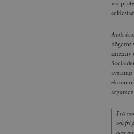
var prof
ecklesia
Andrakam
högerns 
intensiv 
Socialde
avstamp i
ekonomin
argument
I ett s
och fri
över an