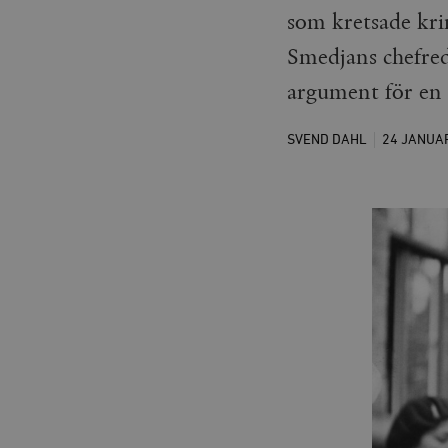
som kretsade krin
Smedjans chefred
argument för en 
SVEND DAHL
24 JANUA