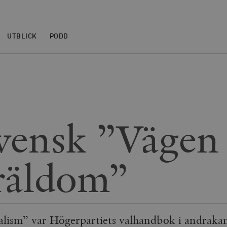
UTBLICK
PODD
vensk ”Vägen
träldom”
cialism” var Högerpartiets valhandbok i andrak