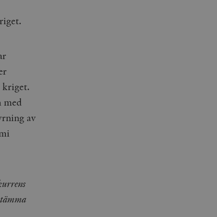
riget.
ar
er
 kriget.
m med
yrning av
omi
nkurrens
bestämma