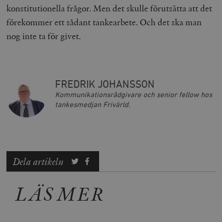
konstitutionella frågor. Men det skulle förutsätta att det
a
_fbp
Meta
3
Används av F
s
Platform Inc.
månader
för att lever
förekommer ett sådant tankearbete. Och det ska man
p
.timbro.se
serie
t
reklamproduk
nog inte ta för givet.
såsom realti
_ga_YBG49SLCTY
.timbro.se
1 år 1
D
från
månad
G
tredjepartsa
b
vuid
Vimeo.com
1 år 1
Dessa kakor 
_hjSessionUser_675006
.timbro.se
1 år
Inc.
månad
av Vimeo-
.vimeo.com
videospelare
FREDRIK JOHANSSON
_hjIncludedInSessionSample_675006
.timbro.se
2
webbplatser.
minuter
Kommunikationsrådgivare och senior fellow hos
tankesmedjan Frivärld.
_hjSession_675006
.timbro.se
30
minuter
Dela artikeln
LÄS MER