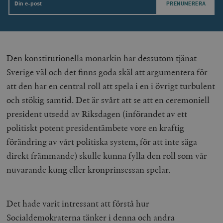
Email
U
YSC
Google LLC
Session
Denna cookie 
e
.youtube.com
av YouTube fö
G
spåra visning
a
inbäddade vi
a
u
VISITOR_INFO1_LIVE
Google LLC
6
Denna cookie 
t
.youtube.com
månader
av Youtube fö
g
Den konstitutionella monarkin har dessutom tjänat
hålla reda på
k
användarinst
i
Sverige väl och det finns goda skäl att argumentera för
för Youtube-v
w
inbäddade i
a
att den har en central roll att spela i en i övrigt turbulent
webbplatser;
s
också avgör
f
och stökig samtid. Det är svårt att se att en ceremoniell
webbplatsbe
w
använder den
president utsedd av Riksdagen (införandet av ett
eller gamla 
_gid
Google LLC
1 dag
D
av Youtube-
.timbro.se
G
politiskt potent presidentämbete vore en kraftig
gränssnittet.
o
v
förändring av vårt politiska system, för att inte säga
mailchimp_landing_site
Mailchimp
28 dagar
o
timbro.se
o
direkt främmande) skulle kunna fylla den roll som vår
__cf_bm
Cloudflare
30
Denna cookie
nuvarande kung eller kronprinsessan spelar.
_gat_UA-19195086-1
.timbro.se
54
D
Inc.
minuter
för att skilja
sekunder
c
.podbean.com
människor oc
G
Detta är förd
m
för webbplat
i
att göra gilti
Det hade varit intressant att förstå hur
i
rapporter o
e
användningen
Socialdemokraterna tänker i denna och andra
si
deras webbpl
_