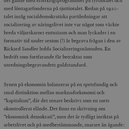
det gällde med efterkrigsprogrammet på fyrtiotalet och
med löntagarfonderna på sjuttiotalet. Redan på 1920-
talet insåg socialdemokratiska partiledningar att
socialisering av näringslivet inte var något som väckte
breda väljarskarors entusiasm och man lyckades i en
formativ tid under sexton (!) år begrava frågan i den av
Rickard Sandler ledda Socialiseringsnämnden. En
bedrift som fortfarande får betraktas som
utredningsbegravandets guldstandard.
Synen på ekonomin balanseras på en spetsfundig och
smal distinktion mellan marknadsekonomi och
”kapitalism”, där det senare beskrivs som en sorts
okontrollerat elände. Det finns en skrivning om
”ekonomisk demokrati”, men det är tydligt inriktat på
arbetslivet och på medbestämmande, snarare än ägande: