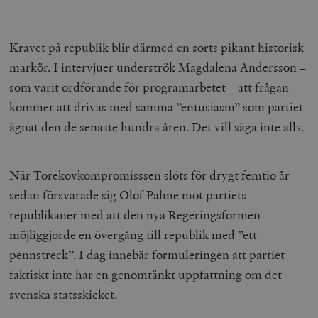
Strikt nödvändiga kakor tillåter
kärnwebbplatsfunktioner som användarinloggning
och kontohantering. Webbplatsen kan inte användas
Kravet på republik blir därmed en sorts pikant historisk
ordentligt utan strikt nödvändiga cookies.
markör. I intervjuer underströk Magdalena Andersson –
Leverantör
Namn
U
som varit ordförande för programarbetet – att frågan
/ Domän
kommer att drivas med samma ”entusiasm” som partiet
woocommerce_cart_hash
Automattic
S
Inc.
ägnat den de senaste hundra åren. Det vill säga inte alls.
timbro.se
När Torekovkompromisssen slöts för drygt femtio år
_hjFirstSeen
Hotjar Ltd
.timbro.se
m
sedan försvarade sig Olof Palme mot partiets
republikaner med att den nya Regeringsformen
möjliggjorde en övergång till republik med ”ett
pennstreck”. I dag innebär formuleringen att partiet
faktiskt inte har en genomtänkt uppfattning om det
svenska statsskicket.
woocommerce_items_in_cart
Automattic
S