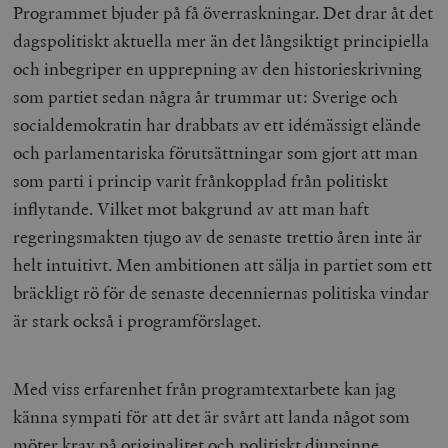
Programmet bjuder på få överraskningar. Det drar åt det
dagspolitiskt aktuella mer än det långsiktigt principiella
och inbegriper en upprepning av den historieskrivning
som partiet sedan några år trummar ut: Sverige och
socialdemokratin har drabbats av ett idémässigt elände
och parlamentariska förutsättningar som gjort att man
som parti i princip varit frånkopplad från politiskt
inflytande. Vilket mot bakgrund av att man haft
regeringsmakten tjugo av de senaste trettio åren inte är
helt intuitivt. Men ambitionen att sälja in partiet som ett
bräckligt rö för de senaste decenniernas politiska vindar
är stark också i programförslaget.
Med viss erfarenhet från programtextarbete kan jag
känna sympati för att det är svårt att landa något som
möter krav på originalitet och politiskt djupsinne.