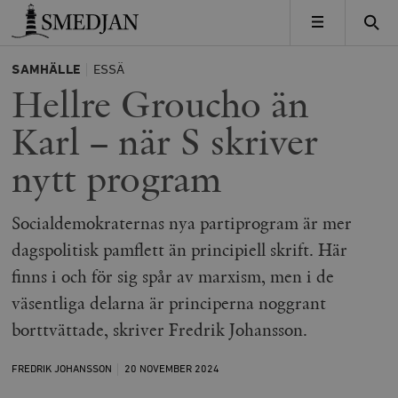
Timbro
MENY
SAMHÄLLE
ESSÄ
Hellre Groucho än
Karl – när S skriver
nytt program
Socialdemokraternas nya partiprogram är mer
dagspolitisk pamflett än principiell skrift. Här
finns i och för sig spår av marxism, men i de
väsentliga delarna är principerna noggrant
borttvättade, skriver Fredrik Johansson.
FREDRIK JOHANSSON
20 NOVEMBER
2024