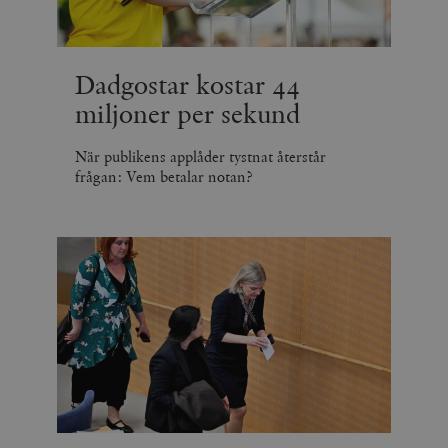
Dadgostar kostar 44
miljoner per sekund
När publikens applåder tystnat återstår
frågan: Vem betalar notan?