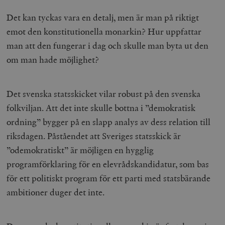
Inc.
timbro.se
Det kan tyckas vara en detalj, men är man på riktigt
emot den konstitutionella monarkin? Hur uppfattar
man att den fungerar i dag och skulle man byta ut den
wp_woocommerce_session_[abcdef0123456789]
timbro.se
2
{32}
om man hade möjlighet?
__cf_bm
Cloudflare
Inc.
m
.myfonts.net
Det svenska statsskicket vilar robust på den svenska
folkviljan. Att det inte skulle bottna i ”demokratisk
ordning” bygger på en slapp analys av dess relation till
riksdagen. Påståendet att Sveriges statsskick är
”odemokratiskt” är möjligen en hygglig
programförklaring för en elevrådskandidatur, som bas
_hjAbsoluteSessionInProgress
Hotjar Ltd
för ett politiskt program för ett parti med statsbärande
.timbro.se
m
ambitioner duger det inte.