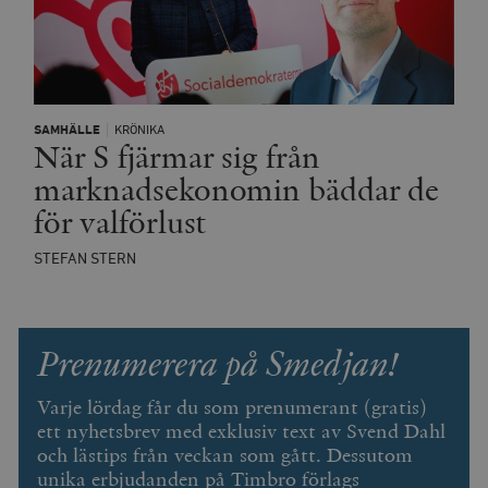
SAMHÄLLE
KRÖNIKA
När S fjärmar sig från
marknadsekonomin bäddar de
för valförlust
STEFAN STERN
Prenumerera på Smedjan!
Varje lördag får du som prenumerant (gratis)
ett nyhetsbrev med exklusiv text av Svend Dahl
och lästips från veckan som gått. Dessutom
unika erbjudanden på Timbro förlags