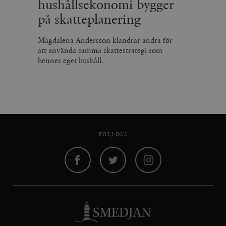
hushållsekonomi bygger
på skatteplanering
Magdalena Andersson klandrar andra för
att använda samma skattestrategi som
hennes eget hushåll.
FÖLJ OSS
Facebook
Twitter
Instagram