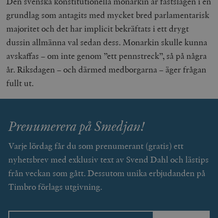
Den svenska konstitutionella monarkin är fastslagen i en
grundlag som antagits med mycket bred parlamentarisk
majoritet och det har implicit bekräftats i ett drygt
dussin allmänna val sedan dess. Monarkin skulle kunna
__cf_bm
Cloudflare
avskaffas – om inte genom ”ett pennstreck”, så på några
Inc.
m
.vimeo.com
år. Riksdagen – och därmed medborgarna – äger frågan
fullt ut.
Prenumerera på Smedjan!
Varje lördag får du som prenumerant (gratis) ett
nyhetsbrev med exklusiv text av Svend Dahl och lästips
från veckan som gått. Dessutom unika erbjudanden på
Timbro förlags utgivning.
Leverantör
Namn
Utgång
B
/ Domän
Leverantör /
Namn
Utgång
Beskrivning
_ga
Google LLC
1 år 1
D
Domän
.timbro.se
månad
a