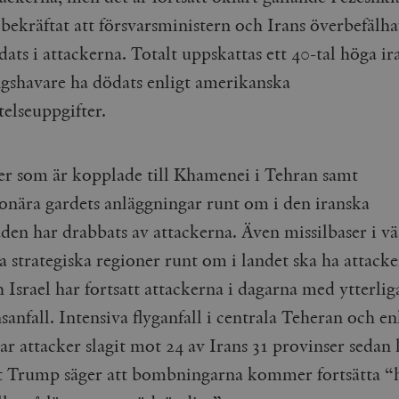
 bekräftat att försvarsministern och Irans överbefälh
ats i attackerna. Totalt uppskattas ett 40-tal höga ir
ngshavare ha dödats enligt amerikanska
telseuppgifter.
r som är kopplade till Khamenei i Tehran samt
onära gardets anläggningar runt om i den iranska
den har drabbats av attackerna. Även missilbaser i vä
 strategiska regioner runt om i landet ska ha attacke
Israel har fortsatt attackerna i dagarna med ytterlig
sanfall. Intensiva flyganfall i centrala Teheran och en
ar attacker slagit mot 24 av Irans 31 provinser sedan
t Trump säger att bombningarna kommer fortsätta “