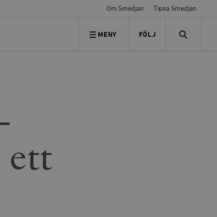
Om Smedjan
Tipsa Smedjan
MENY
FÖLJ
FÖLJ OSS
SEARCH
–
 ett