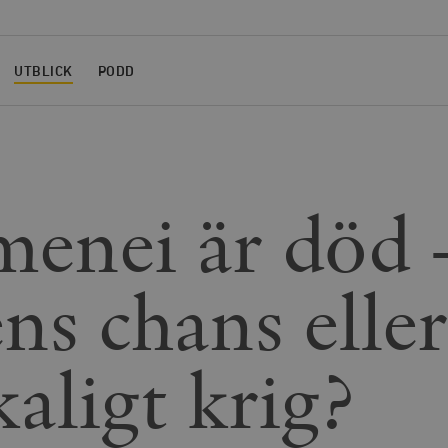
UTBLICK
PODD
enei är död 
ns chans eller
kaligt krig?