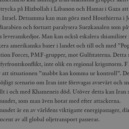
Google LLC
1 dag
Denna cookie ställs in av Google Analytics. Den l
Mailchimp
28 dagar
 trycka på Hizbollah i Libanon och Hamas i Gaza att
.timbro.se
unikt värde för varje besökt sida och används fö
timbro.se
sidvisningar.
a Israel. Detsamma kan man göra med Houthierna i 
Cloudflare
30
Denna cookie används för att skilja mellan människor och bot
.timbro.se
54
Detta är en mönstertyps-cookie som har ställts in
Inc.
minuter
för webbplatsen för att göra giltiga rapporter om användnin
sekunder
mönsterelementet i namnet innehåller det unika i
.podbean.com
iarabien och fortsatt paralysera Suezkanalen som på
kontot eller webbplatsen det hänför sig till. Det 
som används för att begränsa mängden data som 
Meta
3
Används av Facebook för att leverera en serie reklamproduk
s leveranskedjor. Man kan också eskalera shiamiliser i
webbplatser med hög trafikvolym.
Platform Inc.
månader
från tredjepartsannonsörer
.timbro.se
ckera amerikanska baser i landet och till och med ”Po
.timbro.se
1 år 1
Denna cookie används av Google Analytics för at
månad
sessionstillståndet.
Vimeo.com
1 år 1
Dessa kakor används av Vimeo-videospelaren på webbplatse
tion Forces, PMF-grupper, mot Gulfstaterna. Detta 
Inc.
månad
.timbro.se
1 år
.vimeo.com
fyrfrontskonflikt, inte olik en regional krigsstorm. 
mple_675006
.timbro.se
2
minuter
r att situationen ”snabbt kan komma ur kontroll”. De
.timbro.se
30
öjligt scenario om Iran inte försvagas avsevärt och s
minuter
llt i och med Khameneis död. Utöver detta kan Iran 
ndet, som man även hotat med efter attackerna.
ndet är en av världens viktigaste energipassager, dä
cent av all global oljetransport passerar.