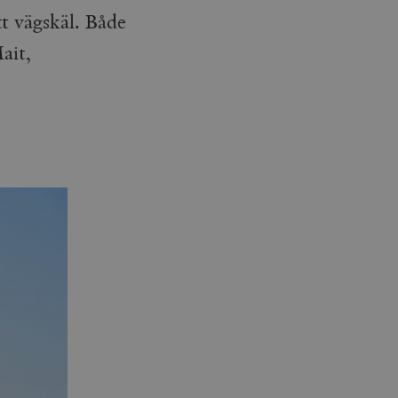
tt vägskäl. Både
ait,