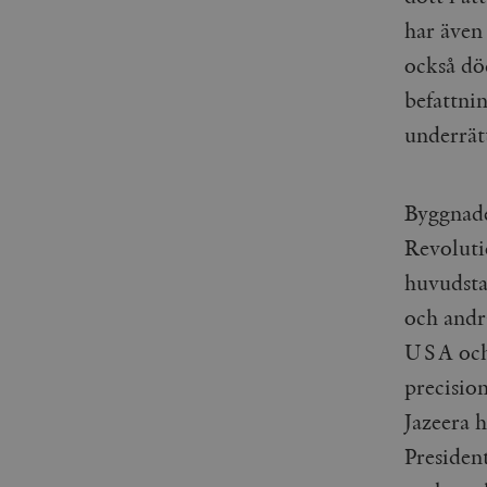
har även
också död
befattni
underrät
Byggnade
Revoluti
huvudsta
och andra
USA och 
precision
Jazeera h
Presiden