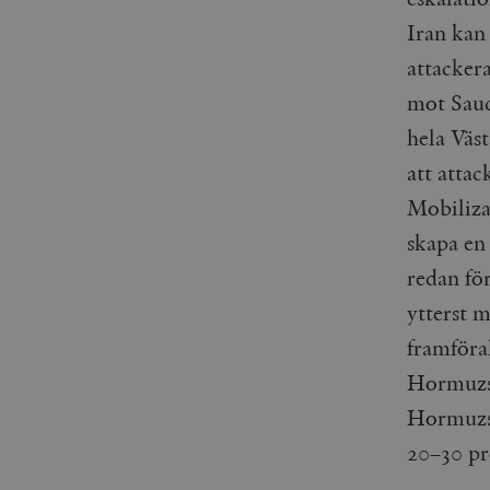
_gid
mailchimp_landing_site
Iran kan
attacker
__cf_bm
_gat_UA-19195086-1
mot Saud
_fbp
hela Väst
att atta
_ga_YBG49SLCTY
vuid
Mobiliza
_hjSessionUser_675006
skapa en 
_hjIncludedInSessionSa
redan fö
_hjSession_675006
ytterst m
framföra
Hormuzsu
Hormuzsu
20–30 pro