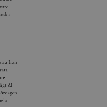
avare
anska
stra Iran
rats.
are
ligt Al
 lördagen.
hela