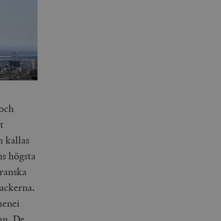
och
t
 kallas
ns högsta
iranska
tackerna.
menei
ian. De