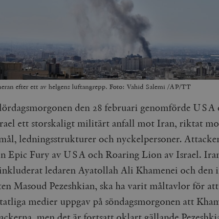
eran efter ett av helgens luftangrepp. Foto: Vahid Salemi /AP/TT
 lördagsmorgonen den 28 februari genomförde USA 
rael ett storskaligt militärt anfall mot Iran, riktat mo
 mål, ledningsstrukturer och nyckelpersoner. Attacken
n Epic Fury av USA och Roaring Lion av Israel. Ira
 inkluderat ledaren Ayatollah Ali Khamenei och den 
ten Masoud Pezeshkian, ska ha varit måltavlor för at
statliga medier uppgav på söndagsmorgonen att Kha
tackerna, men det är fortsatt oklart gällande Pezeshk