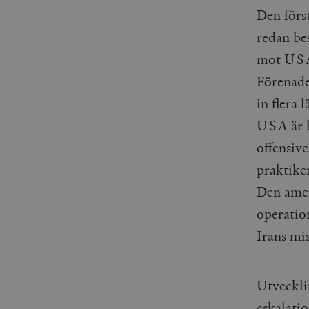
woocommerce_items_in_
Den först
redan be
wp_woocommerce_sessio
{32}
mot USA-
__cf_bm
Förenade
in flera 
_hjAbsoluteSessionInPr
USA är b
offensive
__cf_bm
praktike
Den amer
operatio
Namn
Namn
Irans mis
_ga
YSC
VISITOR_INFO1_LIVE
Utveckli
eskalati