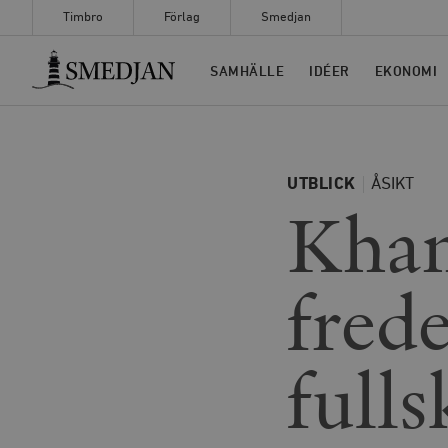
Timbro
Förlag
Smedjan
Timbro
SAMHÄLLE
IDÉER
EKONOMI
UTBLICK
ÅSIKT
Kham
frede
fulls