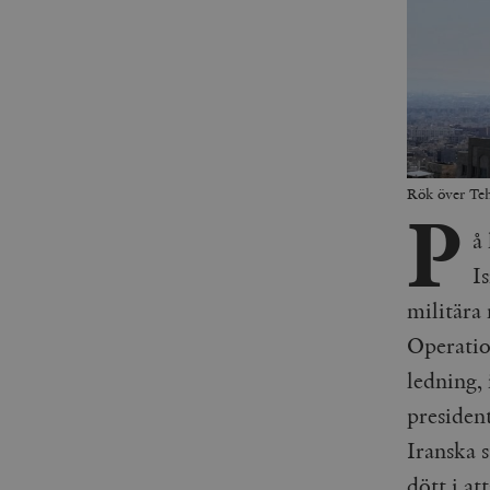
Rök över Teh
P
å
Is
militära
Operatio
ledning,
presiden
Iranska 
dött i at