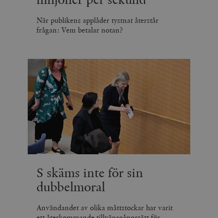
När publikens applåder tystnat återstår
frågan: Vem betalar notan?
S skäms inte för sin
dubbelmoral
Användandet av olika måttstockar har varit
ett återkommande tillvägagångssätt för