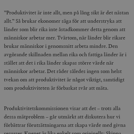
.timbro.se
m
”Produktivitet är inte allt, men på lång sikt är det nästan
allt.” Så brukar ekonomer säga för att understryka att
länder som blir rika inte åstadkommer detta genom att
människor arbetar mer. Tvärtom, när länder blir rikare
brukar människor i genomsnitt arbeta mindre. Den
avgörande skillnaden mellan rika och fattiga länder är i
woocommerce_items_in_cart
Automattic
S
Inc.
stället att det i rika länder skapas större värde när
timbro.se
människor arbetar. Det råder således ingen som helst
tvekan om att produktivitet är något viktigt, samtidigt
wp_woocommerce_session_[abcdef0123456789]
timbro.se
2
som produktiviteten är förbaskat svår att mäta.
{32}
__cf_bm
Cloudflare
Inc.
m
.myfonts.net
Produktivitetskommissionen visar att det – trots alla
dessa mätproblem – går utmärkt att diskutera hur vi
förbättrar förutsättningarna att skapa värde med givna
resurser. Knepet är lika enkelt som originellt: Skippa