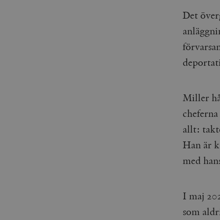
_gid
mailchimp_landing_site
Det över
anläggni
__cf_bm
_gat_UA-19195086-1
förvarsan
_fbp
deportat
_ga_YBG49SLCTY
vuid
Miller h
_hjSessionUser_675006
cheferna
_hjIncludedInSessionSa
allt: ta
_hjSession_675006
Han är k
med hans
I maj 20
som aldr