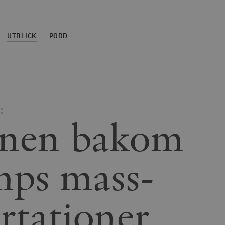
UTBLICK
PODD
:
nen bakom
ps mass­
rtationer