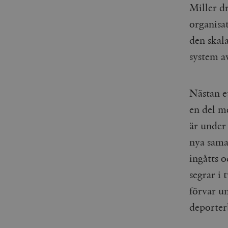
woocommerce_items_in_
Miller dr
organisa
wp_woocommerce_sessio
{32}
den skal
__cf_bm
system a
_hjAbsoluteSessionInPr
Nästan e
en del m
__cf_bm
är under
nya sama
ingåtts o
Namn
Namn
segrar i 
_ga
YSC
förvar u
deporter
VISITOR_INFO1_LIVE