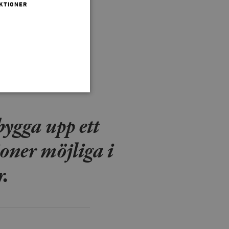
KTIONER
ngefär
 nu ett
bygga upp ett
 inte användas ordentligt
oner möjliga i
r.
agnens innehåll / data
påra början av
essioner. Den innehåller