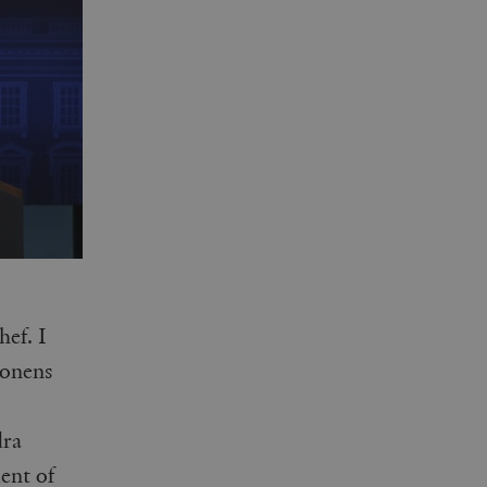
hef. I
ionens
dra
ent of