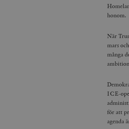
Homeland
honom.
När Trum
mars och
många de
ambition
Demokrat
ICE-oper
administ
för att p
agenda 