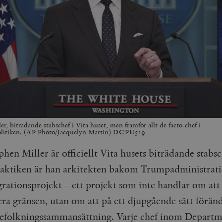
r, biträdande stabschef i Vita huset, men framför allt de facto-chef i
olitiken. (AP Photo/Jacquelyn Martin) DCPU519
phen Miller är officiellt Vita husets biträdande stabsc
aktiken är han arkitekten bakom Trumpadministrat
grationsprojekt – ett projekt som inte handlar om att
era gränsen, utan om att på ett djupgående sätt förän
folkningssammansättning. Varje chef inom Departm