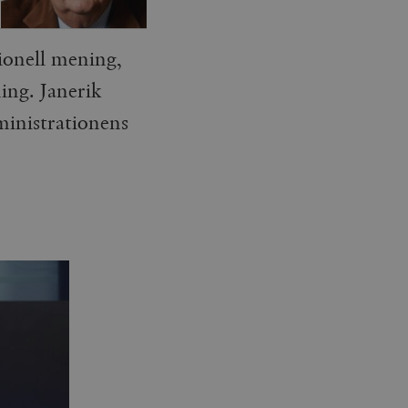
ionell mening,
ing. Janerik
inistrationens