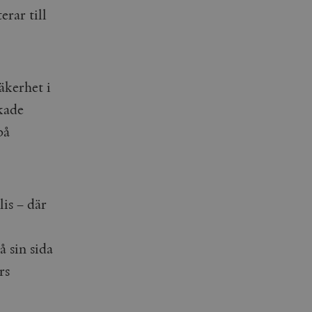
rar till
äkerhet i
kade
på
is – där
 sin sida
rs