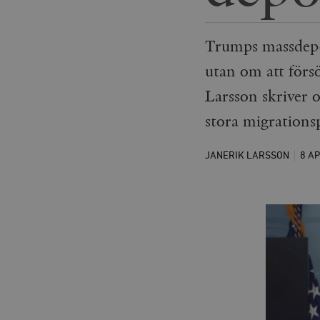
Trumps massdepor
utan om att förs
Larsson skriver
stora migrations
JANERIK LARSSON
8 A