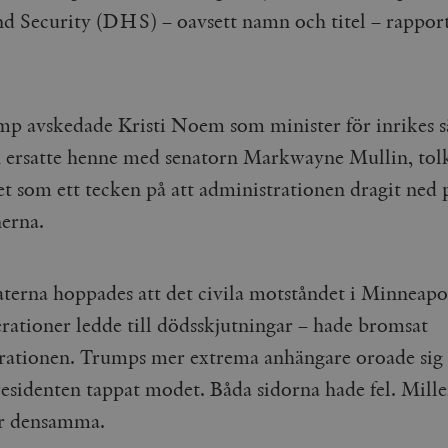
 Security (DHS) – oavsett namn och titel – rapporte
p avskedade Kristi Noem som minister för inrikes s
 ersatte henne med senatorn Markwayne Mullin, tol
t som ett tecken på att administrationen dragit ned 
erna.
erna hoppades att det civila motståndet i Minneapol
ationer ledde till dödsskjutningar – hade bromsat
rationen. Trumps mer extrema anhängare oroade sig å
residenten tappat modet. Båda sidorna hade fel. Mille
är densamma.