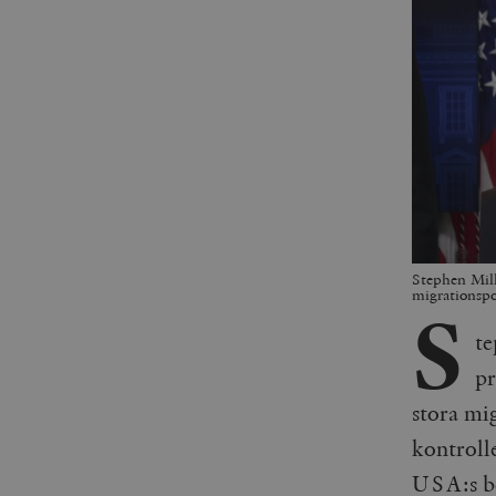
Stephen Mille
migrationsp
S
te
pr
stora mi
kontroll
USA:s be