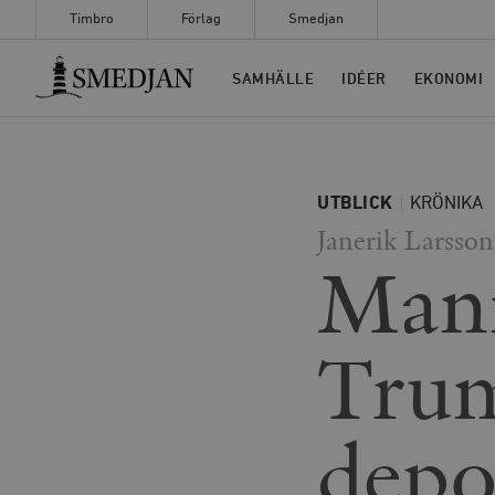
Timbro
Förlag
Smedjan
Timbro
SAMHÄLLE
IDÉER
EKONOMI
UTBLICK
KRÖNIKA
Janerik Larsson
Man
Trum
depo