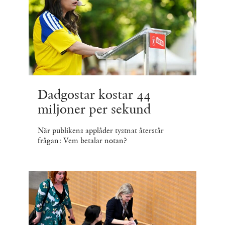
Dadgostar kostar 44
miljoner per sekund
När publikens applåder tystnat återstår
frågan: Vem betalar notan?