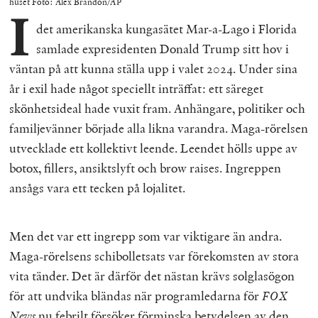
huset Foto: Alex Brandon/AP
I
det amerikanska kungasätet Mar-a-Lago i Florida
samlade expresidenten Donald Trump sitt hov i
väntan på att kunna ställa upp i valet 2024. Under sina
år i exil hade något speciellt inträffat: ett säreget
skönhetsideal hade vuxit fram. Anhängare, politiker och
familjevänner började alla likna varandra. Maga-rörelsen
utvecklade ett kollektivt leende. Leendet hölls uppe av
botox, fillers, ansiktslyft och brow raises. Ingreppen
ansågs vara ett tecken på lojalitet.
Men det var ett ingrepp som var viktigare än andra.
Maga-rörelsens schibolletsats var förekomsten av stora
vita tänder. Det är därför det nästan krävs solglasögon
för att undvika bländas när programledarna för
FOX
News
nu febrilt försöker förminska betydelsen av den