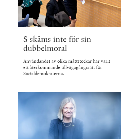
S skäms inte för sin
dubbelmoral
Användandet av olika måttstockar har varit
ett återkommande tillvägagångssätt för
Socialdemokraterna.