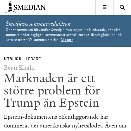
Timbro
MENY
Smedjans sommarredaktion
Under sommaren förvandlas Smedjan från magasin till ledarsida, där våra
sommarsmeder dagligen kommenterar svensk, europeisk och global politik i
kortare texter. Välkommen att läsa!
Läs mer
UTBLICK
LEDARE
Bean Khalil:
Marknaden är ett
större problem för
Trump än Epstein
Epstein-dokumentens offentliggörande har
dominerat det amerikanska nyhetsflödet. Även om