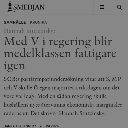
Timbro
MENY
SAMHÄLLE
KRÖNIKA
Hannah Stutzinsky:
Med V i regering blir
medelklassen fattigare
igen
SCB:s partisympatiundersökning visar att S, MP
och V skulle få egen majoritet i riksdagen om det
vore val idag. Med en sådan regering skulle
hushållens nyss återvunna ekonomiska marginaler
raderas ut. Det skriver Hannah Stutzinsky.
HANNAH STUTZINSKY
4 JUNI
2026