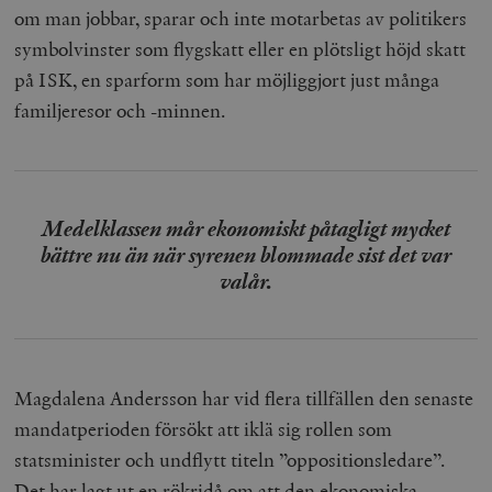
om man jobbar, sparar och inte motarbetas av politikers
symbolvinster som flygskatt eller en plötsligt höjd skatt
på ISK, en sparform som har möjliggjort just många
familjeresor och -minnen.
Medelklassen mår ekonomiskt påtagligt mycket
bättre nu än när syrenen blommade sist det var
valår.
Magdalena Andersson har vid flera tillfällen den senaste
mandatperioden försökt att iklä sig rollen som
statsminister och undflytt titeln ”oppositionsledare”.
Det har lagt ut en rökridå om att den ekonomiska