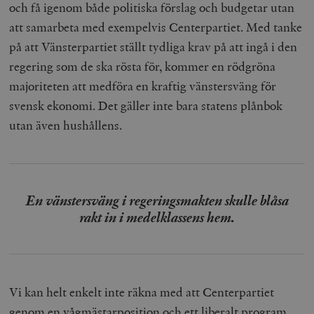
och få igenom både politiska förslag och budgetar utan
att samarbeta med exempelvis Centerpartiet. Med tanke
på att Vänsterpartiet ställt tydliga krav på att ingå i den
regering som de ska rösta för, kommer en rödgröna
majoriteten att medföra en kraftig vänstersväng för
svensk ekonomi. Det gäller inte bara statens plånbok
utan även hushållens.
En vänstersväng i regeringsmakten skulle blåsa
rakt in i medelklassens hem.
Vi kan helt enkelt inte räkna med att Centerpartiet
genom en vågmästarposition och ett liberalt program