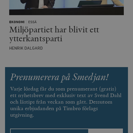
__cf_bm
Cloudflare
Inc.
m
EKONOMI
ESSÄ
Miljöpartiet har blivit ett
.vimeo.com
ytterkantsparti
HENRIK DALGARD
Prenumerera på Smedjan!
Varje lördag får du som prenumerant (gratis)
ett nyhetsbrev med exklusiv text av Svend Dahl
och lästips från veckan som gått. Dessutom
Leverantör
Namn
Utgång
B
unika erbjudanden på Timbro förlags
/ Domän
utgivning.
Leverantör /
Namn
Utgång
Beskrivning
_ga
Google LLC
1 år 1
D
Domän
.timbro.se
månad
a
U
YSC
Google LLC
Session
Denna cookie 
e
.youtube.com
av YouTube fö