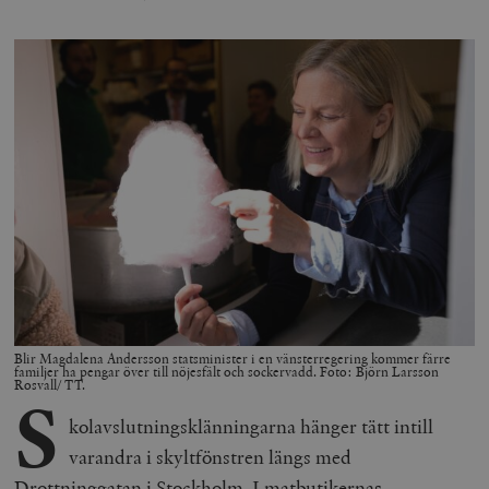
Blir Magdalena Andersson statsminister i en vänsterregering kommer färre
familjer ha pengar över till nöjesfält och sockervadd. Foto: Björn Larsson
Rosvall/ TT.
S
kolavslutningsklänningarna hänger tätt intill
varandra i skyltfönstren längs med
Drottninggatan i Stockholm. I matbutikernas