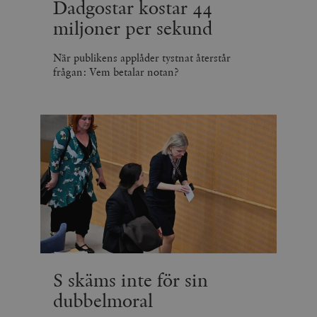
Dadgostar kostar 44
miljoner per sekund
När publikens applåder tystnat återstår
frågan: Vem betalar notan?
S skäms inte för sin
dubbelmoral