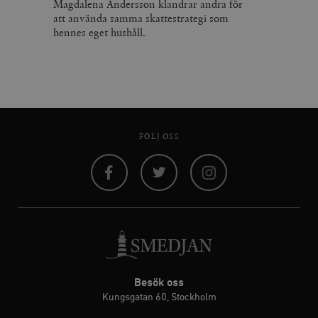
Magdalena Andersson klandrar andra för
att använda samma skattestrategi som
hennes eget hushåll.
FÖLJ OSS
Facebook
Twitter
Instagram
Besök oss
Kungsgatan 60, Stockholm