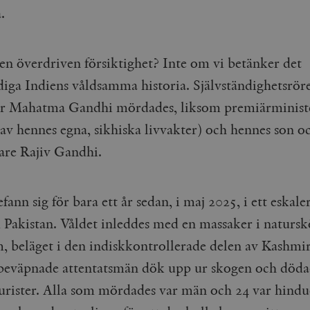
.
 en överdriven försiktighet? Inte om vi betänker det
ndiga Indiens våldsamma historia. Självständighetsrör
ur Mahatma Gandhi mördades, liksom premiärministe
av hennes egna, sikhiska livvakter) och hennes son o
dare Rajiv Gandhi.
fann sig för bara ett år sedan, i maj 2025, i ett eskal
 Pakistan. Våldet inleddes med en massaker i naturs
, beläget i den indiskkontrollerade delen av Kashmir
 beväpnade attentatsmän dök upp ur skogen och döda
turister. Alla som mördades var män och 24 var hindu