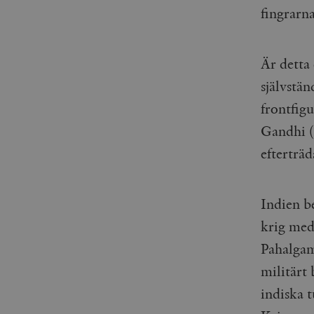
fingrarna
Är detta
självstä
frontfig
Gandhi (
efterträ
Indien be
krig med
Pahalgam
militärt
indiska 