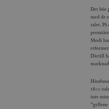
_gid
mailchimp_landing_site
Det bör 
__cf_bm
med de e
_gat_UA-19195086-1
talet. P
_fbp
premiärm
_ga_YBG49SLCTY
Modi har
vuid
reformer
_hjSessionUser_675006
Därtill 
_hjIncludedInSessionSa
marknads
_hjSession_675006
Hindunat
1800-tal
inte min
”gyllene