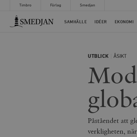
Timbro
Förlag
Smedjan
Timbro
SAMHÄLLE
IDÉER
EKONOMI
UTBLICK
ÅSIKT
Modi
glob
Påståendet att glo
verkligheten, när