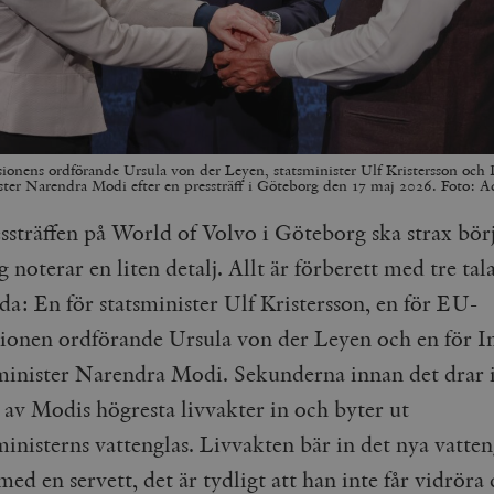
nens ordförande Ursula von der Leyen, statsminister Ulf Kristersson och 
ter Narendra Modi efter en pressträff i Göteborg den 17 maj 2026. Foto:
essträffen på World of Volvo i Göteborg ska strax bör
g noterar en liten detalj. Allt är förberett med tre tal
da: En för statsminister Ulf Kristersson, en för EU-
onen ordförande Ursula von der Leyen och en för I
inister Narendra Modi. Sekunderna innan det drar 
 av Modis högresta livvakter in och byter ut
inisterns vattenglas. Livvakten bär in det nya vatten
ed en servett, det är tydligt att han inte får vidröra