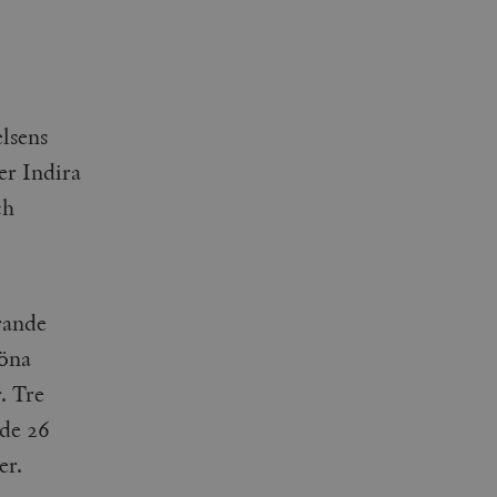
elsens
r Indira
ch
erande
köna
. Tre
de 26
er.