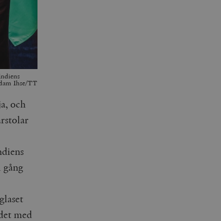
Indiens
 Adam Ihse/TT
ja, och
arstolar
ndiens
i gång
glaset
 det med