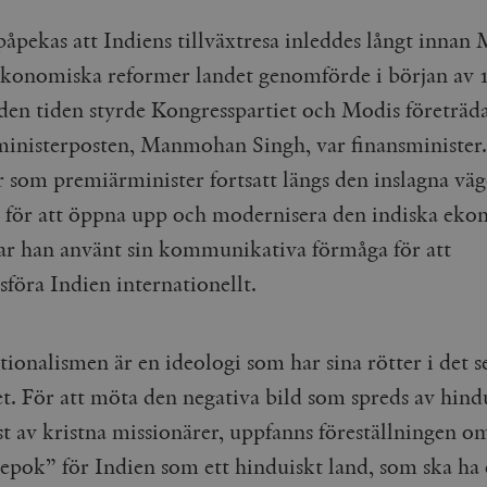
Google LLC
1 dag
Denna cookie ställs in av Google Analytics. Den l
Mailchimp
28 dagar
.timbro.se
unikt värde för varje besökt sida och används fö
timbro.se
påpekas att Indiens tillväxtresa inleddes långt innan 
sidvisningar.
Cloudflare
30
Denna cookie används för att skilja mellan människor och bot
konomiska reformer landet genomförde i början av 
.timbro.se
54
Detta är en mönstertyps-cookie som har ställts in
Inc.
minuter
för webbplatsen för att göra giltiga rapporter om användnin
sekunder
mönsterelementet i namnet innehåller det unika i
.podbean.com
å den tiden styrde Kongresspartiet och Modis företräd
kontot eller webbplatsen det hänför sig till. Det 
som används för att begränsa mängden data som 
Meta
3
Används av Facebook för att leverera en serie reklamproduk
inisterposten, Manmohan Singh, var finansminister
webbplatser med hög trafikvolym.
Platform Inc.
månader
från tredjepartsannonsörer
.timbro.se
.timbro.se
1 år 1
Denna cookie används av Google Analytics för at
 som premiärminister fortsatt längs den inslagna vä
månad
sessionstillståndet.
Vimeo.com
1 år 1
Dessa kakor används av Vimeo-videospelaren på webbplatse
Inc.
månad
 för att öppna upp och modernisera den indiska eko
.timbro.se
1 år
.vimeo.com
har han använt sin kommunikativa förmåga för att
mple_675006
.timbro.se
2
minuter
föra Indien internationellt.
.timbro.se
30
minuter
ionalismen är en ideologi som har sina rötter i det s
et. För att möta den negativa bild som spreds av hin
st av kristna missionärer, uppfanns föreställningen o
 epok” för Indien som ett hinduiskt land, som ska ha 