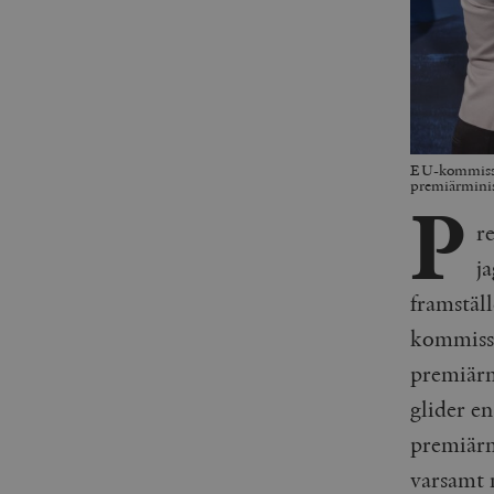
EU-kommissio
premiärminis
P
r
ja
framställ
kommissi
premiärm
glider en
premiärm
varsamt m