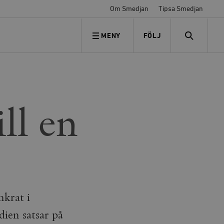
Om Smedjan
Tipsa Smedjan
MENY
FÖLJ
FÖLJ OSS
SEARCH
ll en
nkrat i
dien satsar på