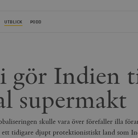
UTBLICK
PODD
 gör Indien ti
al supermakt
baliseringen skulle vara över förefaller illa föra
 ett tidigare djupt protektionistiskt land som In