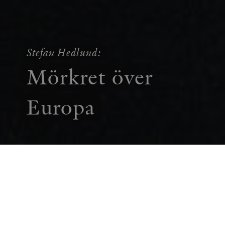
Stefan Hedlund:
Mörkret över
Europa
UTBLICK
ÅSIKT
Historieböckerna kommer att fråga sig hur
det var möjligt för europeiska regeringar att
betrakta tragedin i Ukraina utan att ingripa.