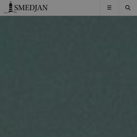
Timbro
MENY