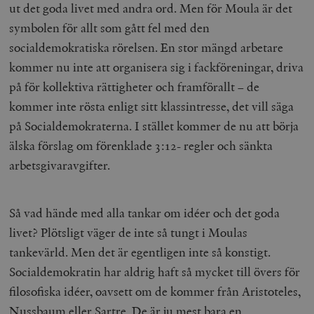
ut det goda livet med andra ord. Men för Moula är det
Strikt nödvändiga kakor tillåter
kärnwebbplatsfunktioner som användarinloggning
symbolen för allt som gått fel med den
och kontohantering. Webbplatsen kan inte användas
ordentligt utan strikt nödvändiga cookies.
socialdemokratiska rörelsen. En stor mängd arbetare
Leverantör
kommer nu inte att organisera sig i fackföreningar, driva
Namn
U
/ Domän
på för kollektiva rättigheter och framförallt – de
woocommerce_cart_hash
Automattic
S
kommer inte rösta enligt sitt klassintresse, det vill säga
Inc.
timbro.se
på Socialdemokraterna. I stället kommer de nu att börja
älska förslag om förenklade 3:12- regler och sänkta
arbetsgivaravgifter.
_hjFirstSeen
Hotjar Ltd
.timbro.se
m
Så vad hände med alla tankar om idéer och det goda
livet? Plötsligt väger de inte så tungt i Moulas
tankevärld. Men det är egentligen inte så konstigt.
Socialdemokratin har aldrig haft så mycket till övers för
filosofiska idéer, oavsett om de kommer från Aristoteles,
woocommerce_items_in_cart
Automattic
S
Nussbaum eller Sartre. De är ju mest bara en
Inc.