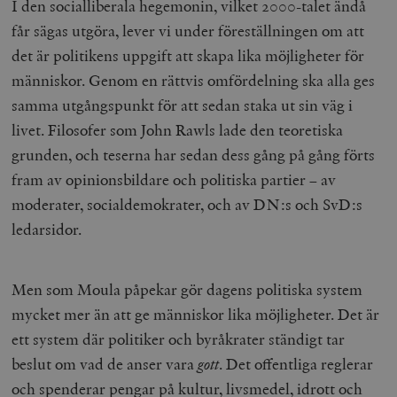
I den socialliberala hegemonin, vilket 2000-talet ändå
får sägas utgöra, lever vi under föreställningen om att
det är politikens uppgift att skapa lika möjligheter för
människor. Genom en rättvis omfördelning ska alla ges
samma utgångspunkt för att sedan staka ut sin väg i
livet. Filosofer som John Rawls lade den teoretiska
grunden, och teserna har sedan dess gång på gång förts
fram av opinionsbildare och politiska partier – av
moderater, socialdemokrater, och av DN:s och SvD:s
ledarsidor.
Men som Moula påpekar gör dagens politiska system
mycket mer än att ge människor lika möjligheter. Det är
ett system där politiker och byråkrater ständigt tar
beslut om vad de anser vara
gott
. Det offentliga reglerar
och spenderar pengar på kultur, livsmedel, idrott och