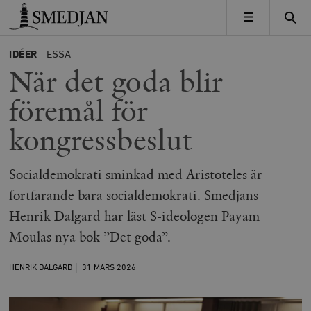
Timbro
MENY
IDÉER
ESSÄ
När det goda blir
föremål för
kongressbeslut
Socialdemokrati sminkad med Aristoteles är
fortfarande bara socialdemokrati. Smedjans
Henrik Dalgard har läst S-ideologen Payam
Moulas nya bok ”Det goda”.
HENRIK DALGARD
31 MARS
2026