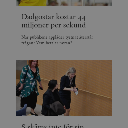
Dadgostar kostar 44
miljoner per sekund
När publikens applåder tystnat återstår
frågan: Vem betalar notan?
S skäms inte för sin