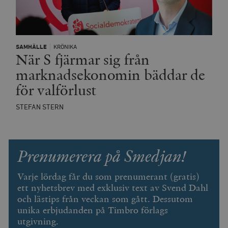
_fbp
Meta
3
Används av F
s
Platform Inc.
månader
för att lever
p
.timbro.se
serie
t
reklamproduk
såsom realti
_ga_YBG49SLCTY
.timbro.se
1 år 1
D
från
månad
G
tredjepartsa
SAMHÄLLE
KRÖNIKA
b
När S fjärmar sig från
vuid
Vimeo.com
1 år 1
Dessa kakor 
_hjSessionUser_675006
.timbro.se
1 år
Inc.
månad
av Vimeo-
marknadsekonomin bäddar de
.vimeo.com
videospelare
_hjIncludedInSessionSample_675006
.timbro.se
2
webbplatser.
för valförlust
minuter
_hjSession_675006
.timbro.se
30
STEFAN STERN
minuter
Prenumerera på Smedjan!
Varje lördag får du som prenumerant (gratis)
ett nyhetsbrev med exklusiv text av Svend Dahl
och lästips från veckan som gått. Dessutom
unika erbjudanden på Timbro förlags
utgivning.