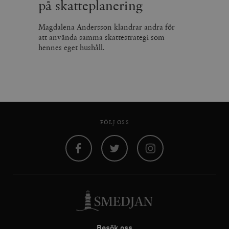
på skatteplanering
Magdalena Andersson klandrar andra för
att använda samma skattestrategi som
hennes eget hushåll.
FÖLJ OSS
Facebook
Twitter
Instagram
Besök oss