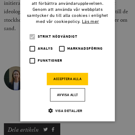
initierat kan inte beskrivas som något annat än ett
att förbättra användarupplevelsen.
Genom att använda vår webbplats
ideologiskt prestigeprojekt, vars nota är bordlagd till de
samtycker du till alla cookies i enlighet
stockholmare som i dag går i galonbyxor och tycker om
med vår cookiepolicy.
Läs mer
sand.
STRIKT NÖDVÄNDIGT
ANALYS
MARKNADSFÖRING
HANNAH STUTZINSKY
FUNKTIONER
Hannah Stutzinsky är politikreporter för
Smedjan.
@Stutzinskys
ACCEPTERA ALLA
hannah.stutzinsky@timbro.se
070-148 44 70
AVVISA ALLT
VISA DETALJER
Dela artikeln
Strikt nödvändigt
Analys