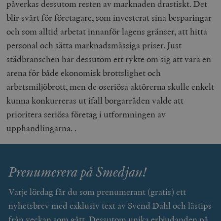
påverkas dessutom resten av marknaden drastiskt. Det
blir svårt för företagare, som investerat sina besparingar
och som alltid arbetat innanför lagens gränser, att hitta
personal och sätta marknadsmässiga priser. Just
städbranschen har dessutom ett rykte om sig att vara en
arena för både ekonomisk brottslighet och
arbetsmiljöbrott, men de oseriösa aktörerna skulle enkelt
kunna konkurreras ut ifall borgarråden valde att
prioritera seriösa företag i utformningen av
upphandlingarna. .
Prenumerera på Smedjan!
Varje lördag får du som prenumerant (gratis) ett
nyhetsbrev med exklusiv text av Svend Dahl och lästips
från veckan som gått. Dessutom unika erbjudanden på