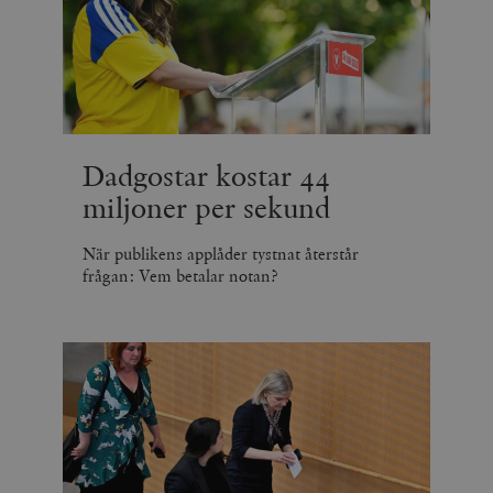
Dadgostar kostar 44
miljoner per sekund
När publikens applåder tystnat återstår
frågan: Vem betalar notan?