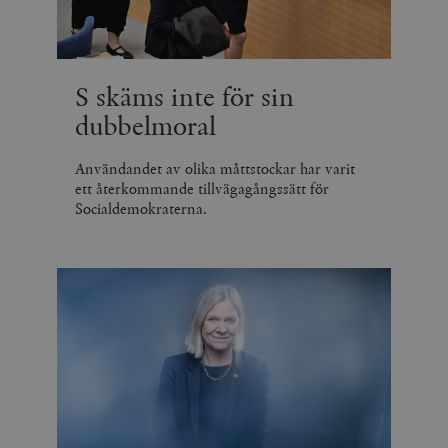
S skäms inte för sin
dubbelmoral
Användandet av olika måttstockar har varit
ett återkommande tillvägagångssätt för
Socialdemokraterna.