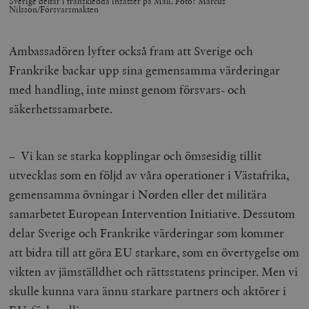
Sverige deltar i franskledda insatser på Mali. Foto: Marcus
Nilsson/Försvarsmakten
Ambassadören lyfter också fram att Sverige och
__cf_bm
Cloudflare
Inc.
m
Frankrike backar upp sina gemensamma värderingar
.vimeo.com
med handling, inte minst genom försvars- och
säkerhetssamarbete.
– Vi kan se starka kopplingar och ömsesidig tillit
utvecklas som en följd av våra operationer i Västafrika,
gemensamma övningar i Norden eller det militära
samarbetet European Intervention Initiative. Dessutom
delar Sverige och Frankrike värderingar som kommer
att bidra till att göra EU starkare, som en övertygelse om
Leverantör
Namn
Utgång
B
/ Domän
vikten av jämställdhet och rättsstatens principer. Men vi
Leverantör /
Namn
Utgång
Beskrivning
_ga
Google LLC
1 år 1
D
Domän
skulle kunna vara ännu starkare partners och aktörer i
.timbro.se
månad
a
U
YSC
Google LLC
Session
Denna cookie 