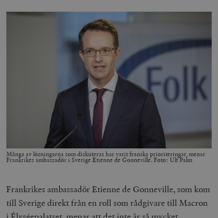
Många av lösningarna som diskuteras har varit franska prioriteringar, menar
Frankrikes ambassadör i Sverige Etienne de Gonneville. Foto: Ulf Palm
Frankrikes ambassadör Etienne de Gonneville, som kom
till Sverige direkt från en roll som rådgivare till Macron
i Élyséepalatset, menar att det inte är så mycket