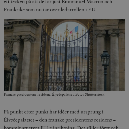
ett tecken på att det är just Emmanuel Macron och
Frankrike som nu tar över ledarrollen i EU.
Franske presidentens residens,
Élyséepalatset. Foto: Shutterstock
På punkt efter punkt har idéer med ursprung i
Élyséepalatset – den franske presidentens residens –
kommit att styra EU:s inriktning. Det gäller först och