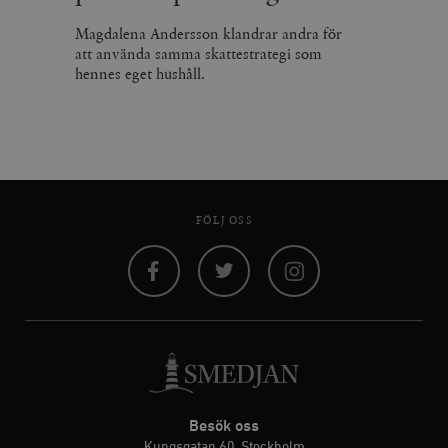
Magdalena Andersson klandrar andra för
att använda samma skattestrategi som
hennes eget hushåll.
FÖLJ OSS
Facebook
Twitter
Instagram
Besök oss
Kungsgatan 60, Stockholm