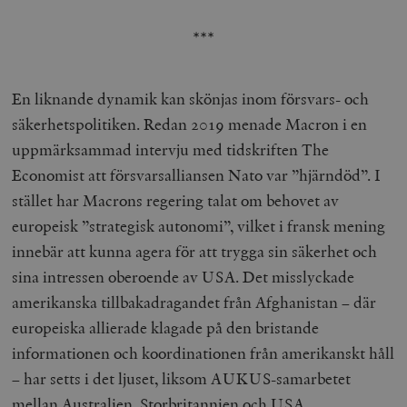
***
En liknande dynamik kan skönjas inom försvars- och
säkerhetspolitiken. Redan 2019 menade Macron i en
uppmärksammad intervju med tidskriften The
Economist
att försvarsalliansen Nato var ”hjärndöd”. I
stället har Macrons regering talat om behovet av
europeisk ”strategisk autonomi”, vilket i fransk mening
innebär att kunna agera för att trygga sin säkerhet och
sina intressen oberoende av USA. Det misslyckade
amerikanska tillbakadragandet från Afghanistan – där
europeiska allierade klagade på den bristande
informationen och koordinationen från amerikanskt håll
– har setts i det ljuset, liksom AUKUS-samarbetet
mellan Australien, Storbritannien och USA.