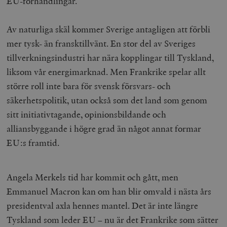
EU-förhandlingar.
e
.youtube.com
av YouTube fö
G
spåra visning
a
inbäddade vi
a
Av naturliga skäl kommer Sverige antagligen att förbli
u
VISITOR_INFO1_LIVE
Google LLC
6
Denna cookie 
t
.youtube.com
månader
av Youtube fö
mer tysk- än fransktillvänt. En stor del av Sveriges
g
hålla reda på
k
användarinst
tillverkningsindustri har nära kopplingar till Tyskland,
i
för Youtube-v
w
inbäddade i
liksom vår energimarknad. Men Frankrike spelar allt
a
webbplatser;
s
också avgör
större roll inte bara för svensk försvars- och
f
webbplatsbe
w
använder den
säkerhetspolitik, utan också som det land som genom
eller gamla 
_gid
Google LLC
1 dag
D
av Youtube-
sitt initiativtagande, opinionsbildande och
.timbro.se
G
gränssnittet.
o
alliansbyggande i högre grad än något annat formar
v
mailchimp_landing_site
Mailchimp
28 dagar
o
timbro.se
EU:s framtid.
o
__cf_bm
Cloudflare
30
Denna cookie
_gat_UA-19195086-1
.timbro.se
54
D
Inc.
minuter
för att skilja
sekunder
c
.podbean.com
människor oc
G
Angela Merkels tid har kommit och gått, men
Detta är förd
m
för webbplat
i
Emmanuel Macron kan om han blir omvald i nästa års
att göra gilti
i
rapporter o
e
presidentval axla hennes mantel. Det är inte längre
användningen
si
deras webbpl
_
Tyskland som leder EU – nu är det Frankrike som sätter
a
_fbp
Meta
3
Används av F