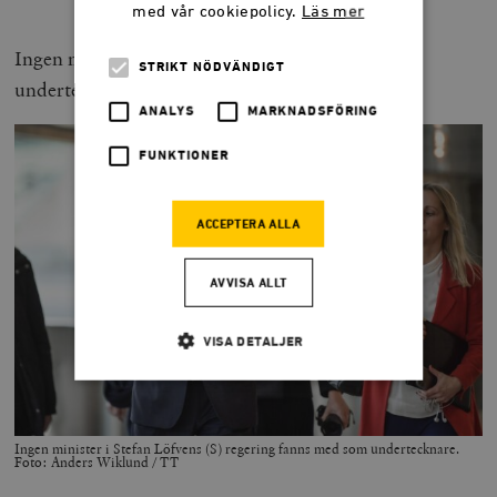
med vår cookiepolicy.
Läs mer
Ingen minister från Sverige stod dock som
STRIKT NÖDVÄNDIGT
undertecknare.
ANALYS
MARKNADSFÖRING
FUNKTIONER
ACCEPTERA ALLA
AVVISA ALLT
VISA DETALJER
Strikt nödvändigt
Analys
Ingen minister i Stefan Löfvens (S) regering fanns med som undertecknare.
Marknadsföring
Funktioner
Foto: Anders Wiklund / TT
Strikt nödvändiga kakor tillåter