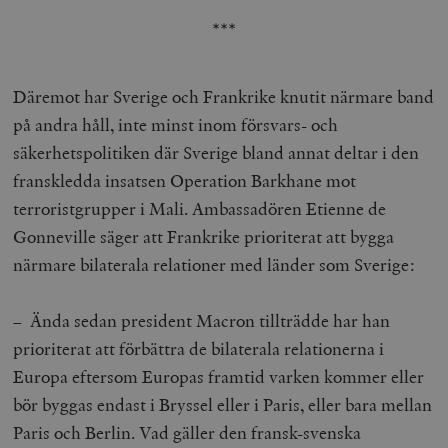
kärnwebbplatsfunktioner som användarinloggning
***
och kontohantering. Webbplatsen kan inte användas
ordentligt utan strikt nödvändiga cookies.
Leverantör
Namn
U
Däremot har Sverige och Frankrike knutit närmare band
/ Domän
på andra håll, inte minst inom försvars- och
woocommerce_cart_hash
Automattic
S
Inc.
säkerhetspolitiken där Sverige bland annat deltar i den
timbro.se
franskledda insatsen Operation Barkhane mot
terroristgrupper i Mali. Ambassadören Etienne de
_hjFirstSeen
Hotjar Ltd
Gonneville säger att Frankrike prioriterat att bygga
.timbro.se
m
närmare bilaterala relationer med länder som Sverige:
– Ända sedan president Macron tillträdde har han
prioriterat att förbättra de bilaterala relationerna i
Europa eftersom Europas framtid varken kommer eller
bör byggas endast i Bryssel eller i Paris, eller bara mellan
woocommerce_items_in_cart
Automattic
S
Paris och Berlin. Vad gäller den fransk-svenska
Inc.
timbro.se