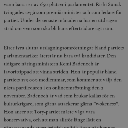
vann bara 121 av 650 platser i parlamentet. Rishi Sunak
tvingades avgå som premiärminister och som ledare för
partiet. Under de senaste månaderna har en utdragen
strid om vem som ska bli hans efterträdare ägt rum.
Efter fyra slutna utslagningsomröstningar bland partiets
parlamentariker återstår nu bara två kandidater.
Den
tidigare näringsministern Kemi Badenoch är
favorittippad att vinna striden. Hon är populär bland
partiets 175 000 medlemmar, som kommer att välja den
nästa partiledaren i en onlineomröstning den 2
november. Badenoch är vad som brukar kallas för en
kulturkrigare, som gärna attackerar gärna ”wokeness”.
Hon anser att Tory-partiet måste våga vara
konservativa, och att man alltför länge låtit en
vänsteragenda styra brittisk politik, även när hennes