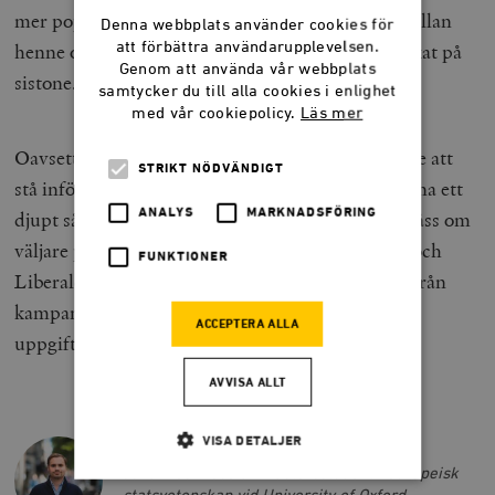
mer populär med partiets bas, men skillnaden mellan
Denna webbplats använder cookies för
att förbättra användarupplevelsen.
henne och Jenrick i opinionsmätningar har minskat på
Genom att använda vår webbplats
sistone.
samtycker du till alla cookies i enlighet
med vår cookiepolicy.
Läs mer
Oavsett vem som vinner kommer nästa toryledare att
STRIKT NÖDVÄNDIGT
stå inför en kolossal utmaning. De måste lyckas ena ett
ANALYS
MARKNADSFÖRING
djupt sårat parti, samtidigt som de kommer att slåss om
väljare på tre olika fronter, med Labour, Reform och
FUNKTIONER
Liberaldemokraterna. Än så länge antyder inget från
kampanjen att Jenrick eller Badenoch klarar den
ACCEPTERA ALLA
uppgiften.
AVVISA ALLT
VISA DETALJER
JOHANNES RIESE
Johannes Riese är mastersstudent i europeisk