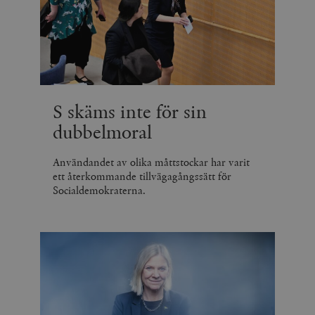
S skäms inte för sin
dubbelmoral
Användandet av olika måttstockar har varit
ett återkommande tillvägagångssätt för
Socialdemokraterna.