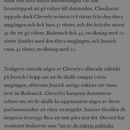
Inför den sista slutna omröstningen var han
favorittippad att gå vidare till slutstriden. Chockartat
tappade dock Cleverly oväntat två röster från den förra
omgången och fick bara 37 röster, och det krävdes minst
41 för att gå vidare. Badenoch fick 42, en ökning med 12
röster jämfört med den förra omgången, och Jenrick
vann 41 röster, en ökning med 10.
Troligtvis röstade några av Cleverlys allierade taktiskt
på Jenrick i hopp om att de skulle tampas i sista
omgången, eftersom Jenrick ansågs enklare att vinna
över än Badenoch. Cleverlys kampanj dementerar
rykten om att de skulle ha uppmuntrat några av deras
parlamentariker att rösta strategiskt. Snarare försökte de
desperat övertyga flera att inte göra just det. Oavsett har
resultatet beskrivits som ”
ett av de största politiska