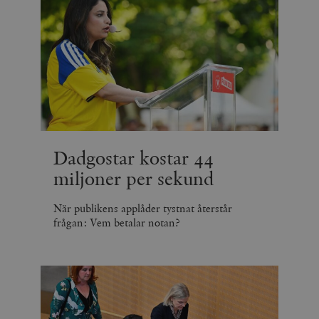
Dadgostar kostar 44
miljoner per sekund
När publikens applåder tystnat återstår
frågan: Vem betalar notan?