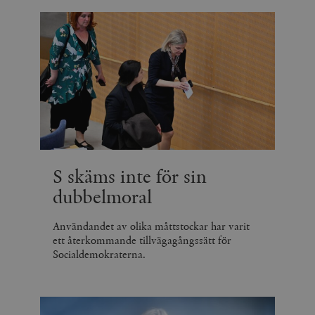
S skäms inte för sin
dubbelmoral
Användandet av olika måttstockar har varit
ett återkommande tillvägagångssätt för
Socialdemokraterna.