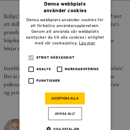
Denna webbplats
använder cookies
Enligt Skolverket
har det sedan dess varit en trend just
Denna webbplats använder cookies för
att skillnaden mellan flickor och pojkars skolresultat i
att förbättra användarupplevelsen.
grundskolan minskar. Ironiskt nog visar just
Genom att använda vår webbplats
samtycker du till alla cookies i enlighet
högskoleprovskravet på Handels samma sak. Killar
med vår cookiepolicy.
Läs mer
börjar nu komma ikapp tjejerna igen.
STRIKT NÖDVÄNDIGT
Innebär detta att vi flyttat ut pojkarna från skuggsidan?
ANALYS
MARKNADSFÖRING
Det är för tidigt att hurra men jag har i alla fall som
FUNKTIONER
pojkmamma inte behövt slåss för dem på ett tag. Vare
sig privat eller offentligt.
ACCEPTERA ALLA
AVVISA ALLT
REBECCA WEIDMO UVELL
Rebecca Weidmo Uvell är högerdebattör,
VISA DETALJER