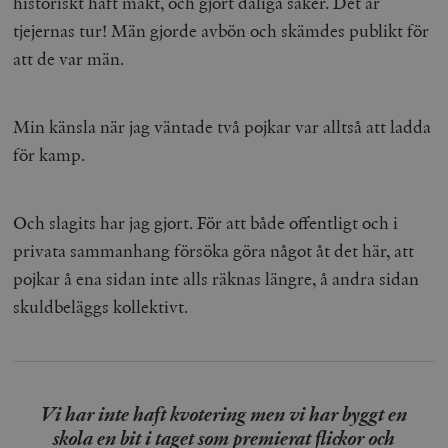
historiskt haft makt, och gjort dåliga saker. Det är
tjejernas tur! Män gjorde avbön och skämdes publikt för
att de var män.
Min känsla när jag väntade två pojkar var alltså att ladda
för kamp.
Och slagits har jag gjort. För att både offentligt och i
privata sammanhang försöka göra något åt det här, att
pojkar å ena sidan inte alls räknas längre, å andra sidan
skuldbeläggs kollektivt.
Vi har inte haft kvotering men vi har byggt en
skola en bit i taget som premierat flickor och