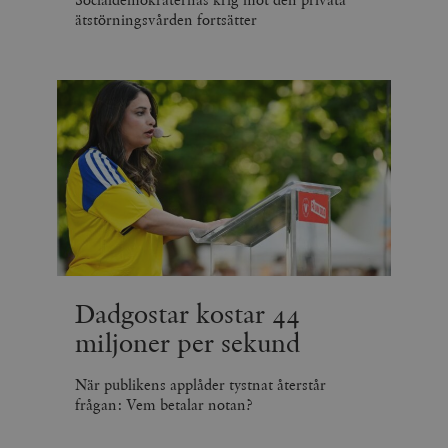
ätstörningsvården fortsätter
Dadgostar kostar 44
miljoner per sekund
När publikens applåder tystnat återstår
frågan: Vem betalar notan?