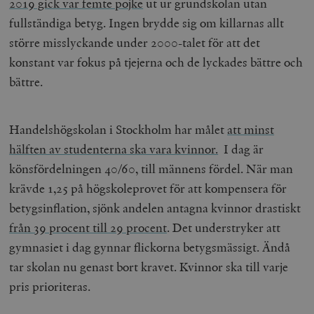
2019 gick var femte pojke
ut ur grundskolan utan
fullständiga betyg. Ingen brydde sig om killarnas allt
större misslyckande under 2000-talet för att det
konstant var fokus på tjejerna och de lyckades bättre och
bättre.
Handelshögskolan i Stockholm har målet
att minst
hälften av studenterna ska vara kvinnor.
I dag är
könsfördelningen 40/60, till männens fördel. När man
krävde 1,25 på högskoleprovet för att kompensera för
betygsinflation, sjönk andelen antagna kvinnor drastiskt
från 39 procent till 29 procent
. Det understryker att
gymnasiet i dag gynnar flickorna betygsmässigt. Ändå
tar skolan nu genast bort kravet. Kvinnor ska till varje
pris prioriteras.