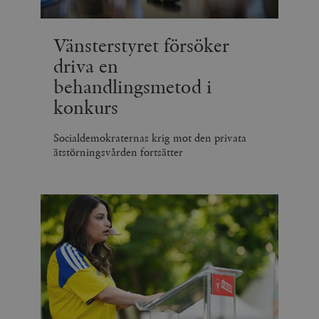
_hjSession_675006
.timbro.se
30
minuter
Vänsterstyret försöker
driva en
behandlingsmetod i
konkurs
Socialdemokraternas krig mot den privata
ätstörningsvården fortsätter