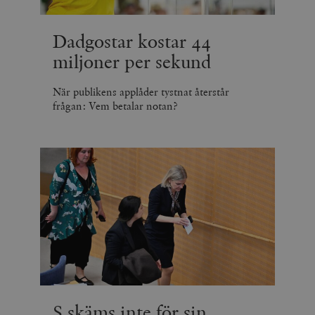
Dadgostar kostar 44
miljoner per sekund
När publikens applåder tystnat återstår
frågan: Vem betalar notan?
S skäms inte för sin