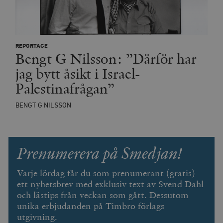
REPORTAGE
Bengt G Nilsson: ”Därför har
jag bytt åsikt i Israel-
Palestinafrågan”
Leverantör
Namn
Utgång
B
/ Domän
Leverantör /
BENGT G NILSSON
Namn
Utgång
Beskrivning
_ga
Google LLC
1 år 1
D
Domän
.timbro.se
månad
a
U
YSC
Google LLC
Session
Denna cookie 
e
.youtube.com
av YouTube fö
G
spåra visning
a
Prenumerera på Smedjan!
inbäddade vi
a
u
VISITOR_INFO1_LIVE
Google LLC
6
Denna cookie 
t
.youtube.com
månader
av Youtube fö
Varje lördag får du som prenumerant (gratis)
g
hålla reda på
k
ett nyhetsbrev med exklusiv text av Svend Dahl
användarinst
i
för Youtube-v
och lästips från veckan som gått. Dessutom
w
inbäddade i
a
webbplatser;
unika erbjudanden på Timbro förlags
s
också avgör
f
utgivning.
webbplatsbe
w
använder den