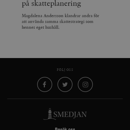
på skatteplanering
Magdalena Andersson klandrar andra för
att använda samma skattestrategi som
hennes eget hushåll.
FÖLJ OSS
Facebook
Twitter
Instagram
Besök oss