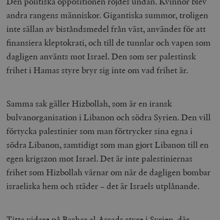
Den politiska oppositionen röjdes undan. Kvinnor blev
andra rangens människor. Gigantiska summor, troligen
inte sällan av biståndsmedel från väst, användes för att
finansiera kleptokrati, och till de tunnlar och vapen som
dagligen använts mot Israel. Den som ser palestinsk
frihet i Hamas styre bryr sig inte om vad frihet är.
Samma sak gäller Hizbollah, som är en iransk
bulvanorganisation i Libanon och södra Syrien. Den vill
förtycka palestinier som man förtrycker sina egna i
södra Libanon, samtidigt som man gjort Libanon till en
egen krigszon mot Israel. Det är inte palestiniernas
frihet som Hizbollah värnar om när de dagligen bombar
israeliska hem och städer – det är Israels utplånande.
Titta vidare på Bashar al-Assads styre i Syrien, där