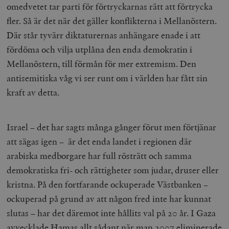
omedvetet tar parti för förtryckarnas rätt att förtrycka
fler. Så är det när det gäller konflikterna i Mellanöstern.
Där står tyvärr diktaturernas anhängare enade i att
fördöma och vilja utplåna den enda demokratin i
Mellanöstern, till förmån för mer extremism. Den
antisemitiska våg vi ser runt om i världen har fått sin
kraft av detta.
Israel – det har sagts många gånger förut men förtjänar
att sägas igen – är det enda landet i regionen där
arabiska medborgare har full rösträtt och samma
demokratiska fri- och rättigheter som judar, druser eller
kristna. På den fortfarande ockuperade Västbanken –
ockuperad på grund av att någon fred inte har kunnat
slutas – har det däremot inte hållits val på 20 år. I Gaza
avvecklade Hamas allt sådant när man 2007 eliminerade