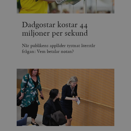
minuter
Dadgostar kostar 44
miljoner per sekund
När publikens applåder tystnat återstår
frågan: Vem betalar notan?