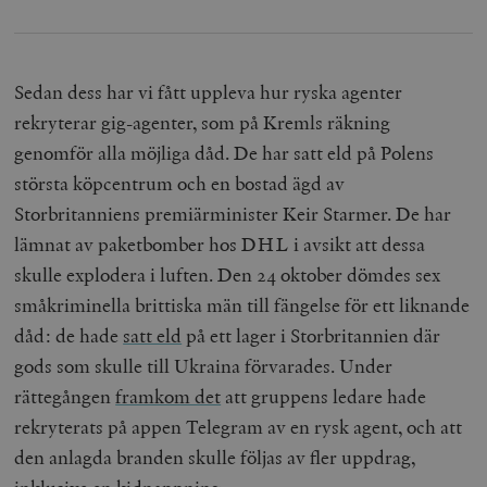
Sedan dess har vi fått uppleva hur ryska agenter
rekryterar gig-agenter, som på Kremls räkning
genomför alla möjliga dåd. De har satt eld på Polens
största köpcentrum och en bostad ägd av
Storbritanniens premiärminister Keir Starmer. De har
lämnat av paketbomber hos DHL i avsikt att dessa
skulle explodera i luften. Den 24 oktober dömdes sex
småkriminella brittiska män till fängelse för ett liknande
dåd: de hade
satt eld
på ett lager i Storbritannien där
gods som skulle till Ukraina förvarades. Under
rättegången
framkom det
att gruppens ledare hade
rekryterats på appen Telegram av en rysk agent, och att
den anlagda branden skulle följas av fler uppdrag,