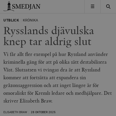
Timbro
MENY
UTBLICK
KRÖNIKA
Rysslands djävulska
knep tar aldrig slut
Vi får allt fler exempel på hur Ryssland använder
kriminella gäng för att på olika sätt destabilisera
Väst. Slutsatsen vi tvingas dra är att Ryssland
kommer att fortsätta att expandera sin
gråzonsaggression och att inget längre är för
omoraliskt för Kremls ledare och medhjälpare. Det
skriver Elisabeth Braw.
ELISABETH BRAW
28 OKTOBER
2025