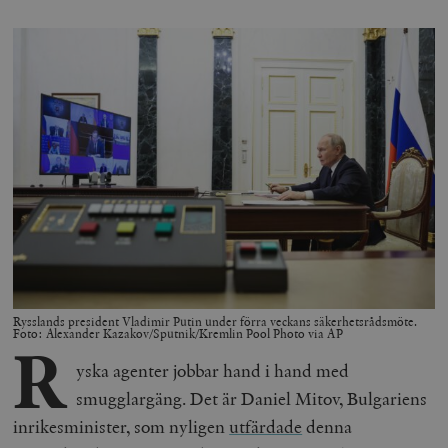
Rysslands president Vladimir Putin under förra veckans säkerhetsrådsmöte.
Foto: Alexander Kazakov/Sputnik/Kremlin Pool Photo via AP
R
yska agenter jobbar hand i hand med
smugglargäng. Det är Daniel Mitov, Bulgariens
inrikesminister, som nyligen
utfärdade
denna