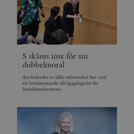
S skäms inte för sin
dubbelmoral
Användandet av olika måttstockar har varit
ett återkommande tillvägagångssätt för
Socialdemokraterna.