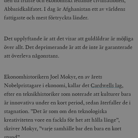
den då friaste och ekonomiskt ledande civilisationen,
Abbasidkalifatet. I dag är Afghanistan ett av världens
fattigaste och mest förtryckta länder.
Det upplyftande är att det visar att guldåldrar är möjliga
över allt. Det deprimerande är att de inte är garanterade
att överleva någonstans.
Ekonomhistorikern Joel Mokyr, en av årets
Nobelpristagare i ekonomi, kallar det
Cardwells lag
,
efter en teknikhistoriker som noterade att kulturer bara
är innovativa under en kort period, sedan återfaller de i
stagnation. ”Det är som om den teknologiska
kreativiteten vore en fackla för het att hålla länge”,
skriver Mokyr, ”varje samhälle bar den bara en kort
stund”.