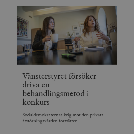
Inc.
månad
av Vimeo-
.vimeo.com
videospelare
_hjIncludedInSessionSample_675006
.timbro.se
2
webbplatser.
minuter
_hjSession_675006
.timbro.se
30
minuter
Vänsterstyret försöker
driva en
behandlingsmetod i
konkurs
Socialdemokraternas krig mot den privata
ätstörningsvården fortsätter