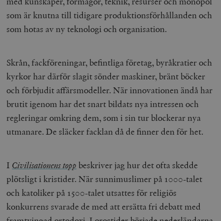
med kunskaper, förmågor, teknik, resurser och monopol
som är knutna till tidigare produktionsförhållanden och
som hotas av ny teknologi och organisation.
Skrån, fackföreningar, befintliga företag, byråkratier och
kyrkor har därför slagit sönder maskiner, bränt böcker
och förbjudit affärsmodeller. När innovationen ändå har
brutit igenom har det snart bildats nya intressen och
regleringar omkring dem, som i sin tur blockerar nya
utmanare. De släcker facklan då de finner den för het.
I
Civilisationens topp
beskriver jag hur det ofta skedde
plötsligt i kristider. När sunnimuslimer på 1000-talet
och katoliker på 1500-talet utsattes för religiös
konkurrens svarade de med att ersätta fri debatt med
framtvingad ortodoxi. I orostider började nederländarna