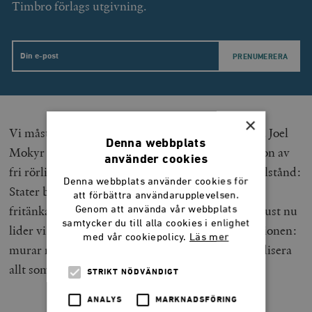
Timbro förlags utgivning.
Email
×
Vi måste för övrigt själva återupptäcka våra idéer. Joel
Denna webbplats
Mokyr visar att det var Europas unika kombination av
använder cookies
fri rörlighet och politisk mångfald som gav oss välstånd:
Denna webbplats använder cookies för
Stater behövde liberalisera för annars sökte sig
att förbättra användarupplevelsen.
fritänkare och entreprenörer till grannländerna. Just nu
Genom att använda vår webbplats
samtycker du till alla cookies i enlighet
lider vi av en strävan mot den motsatta kombinationen:
med vår cookiepolicy.
Läs mer
murar mellan ekonomier, men försök att standardisera
allt som händer innanför dem.
STRIKT NÖDVÄNDIGT
ANALYS
MARKNADSFÖRING