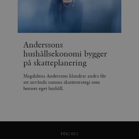
Anderssons
hushållsekonomi bygger
på skatteplanering
Magdalena Andersson klandrar andra för
att använda samma skattestrategi som
hennes eget hushåll.
FÖLJ OSS