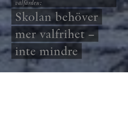
välfärden:
Skolan behöver
mer valfrihet –
inte mindre
SAMHÄLLE
ESSÄ
Många i svensk debatt tycks ha glömt hur det
var före valfrihetsreformerna. Med friskolor
och valfrihet kan barns och föräldrars olika
behov och önskemål mötas på ett helt annat